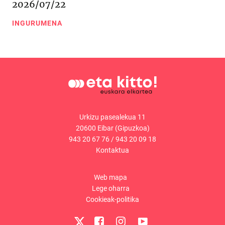
2026/07/22
INGURUMENA
Urkizu pasealekua 11
20600 Eibar (Gipuzkoa)
943 20 67 76
/
943 20 09 18
Kontaktua
Web mapa
Lege oharra
Cookieak-politika