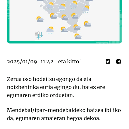
2025/01/09
11:42
eta kitto!
Zerua oso hodeitsu egongo da eta
noizbehinka euria egingo du, batez ere
egunaren erdiko orduetan.
Mendebal/ipar-mendebaldeko haizea ibiliko
da, egunaren amaieran hegoaldekoa.