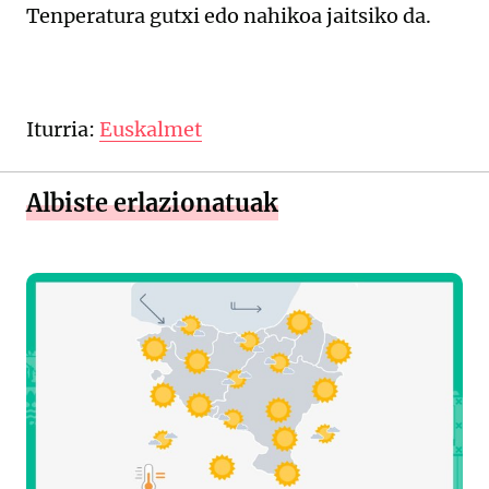
Tenperatura gutxi edo nahikoa jaitsiko da.
Iturria:
Euskalmet
Albiste erlazionatuak