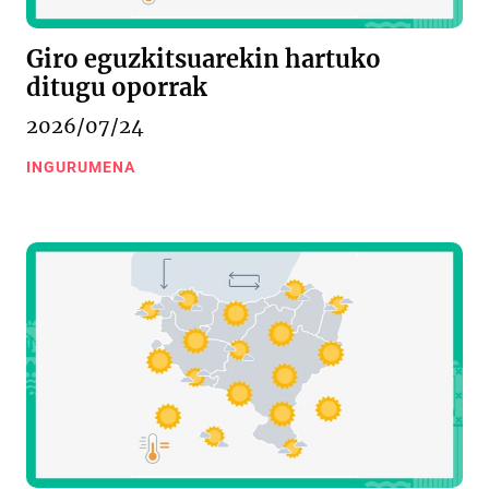
Giro eguzkitsuarekin hartuko
ditugu oporrak
2026/07/24
INGURUMENA