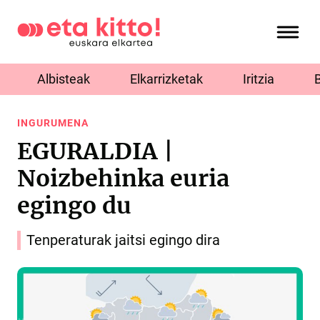
Albisteak
Elkarrizketak
Iritzia
INGURUMENA
EGURALDIA |
Noizbehinka euria
egingo du
Tenperaturak jaitsi egingo dira