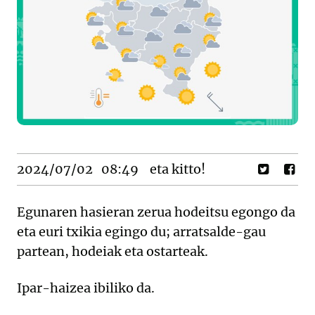
2024/07/02
08:49
eta kitto!
Egunaren hasieran zerua hodeitsu egongo da
eta euri txikia egingo du; arratsalde-gau
partean, hodeiak eta ostarteak.
Ipar-haizea ibiliko da.