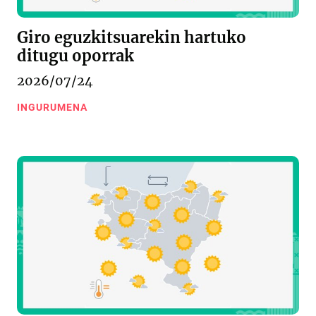
Giro eguzkitsuarekin hartuko
ditugu oporrak
2026/07/24
INGURUMENA