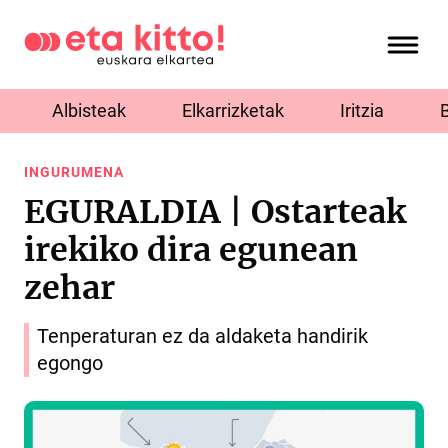
Albisteak
Elkarrizketak
Iritzia
INGURUMENA
EGURALDIA | Ostarteak
irekiko dira egunean
zehar
Tenperaturan ez da aldaketa handirik
egongo