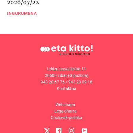
2026/07/22
INGURUMENA
Urkizu pasealekua 11
20600 Eibar (Gipuzkoa)
943 20 67 76
/
943 20 09 18
Kontaktua
Web mapa
Lege oharra
Cookieak-politika