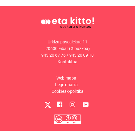
Urkizu pasealekua 11
20600 Eibar (Gipuzkoa)
943 20 67 76
/
943 20 09 18
Kontaktua
Web mapa
Lege oharra
Cookieak-politika