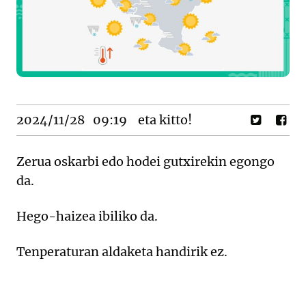
2024/11/28
09:19
eta kitto!
Zerua oskarbi edo hodei gutxirekin egongo
da.
Hego-haizea ibiliko da.
Tenperaturan aldaketa handirik ez.