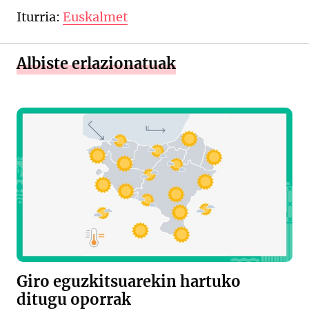
Iturria:
Euskalmet
Albiste erlazionatuak
Giro eguzkitsuarekin hartuko
ditugu oporrak