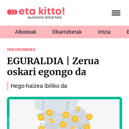
Albisteak
Elkarrizketak
Iritzia
INGURUMENA
EGURALDIA | Zerua
oskari egongo da
Hego-haizea ibiliko da