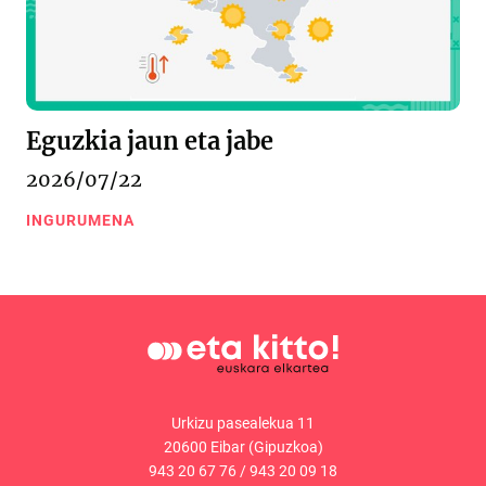
Eguzkia jaun eta jabe
2026/07/22
INGURUMENA
Urkizu pasealekua 11
20600 Eibar (Gipuzkoa)
943 20 67 76
/
943 20 09 18