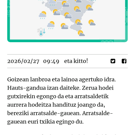
2026/02/27
09:49
eta kitto!
Goizean lanbroa eta lainoa agertuko idra.
Hauts-gandua izan daiteke. Zerua hodei
gutxirekin egongo da eta arratsaldetik
aurrera hodeitza handituz joango da,
bereziki arratsalde-gauean. Arratsalde-
gauean euri txikia egingo du.