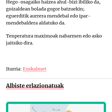
Hego-osagaiko haizea ahul-bizi ibiliko da,
goizaldean bolada gogor batzuekin;
eguerditik aurrera mendebal edo ipar-
mendebaldera aldatuko da.
Tenperatura maximoak nabarmen edo asko
jaitsiko dira.
Iturria:
Euskalmet
Albiste erlazionatuak