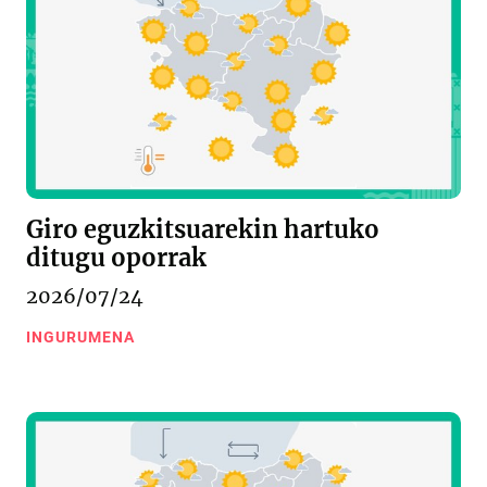
Giro eguzkitsuarekin hartuko
ditugu oporrak
2026/07/24
INGURUMENA