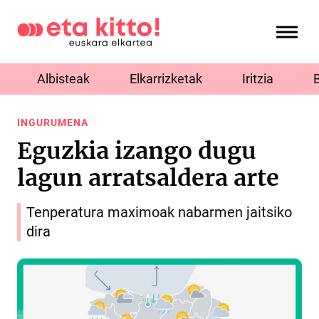
Albisteak
Elkarrizketak
Iritzia
INGURUMENA
Eguzkia izango dugu
lagun arratsaldera arte
Tenperatura maximoak nabarmen jaitsiko
dira