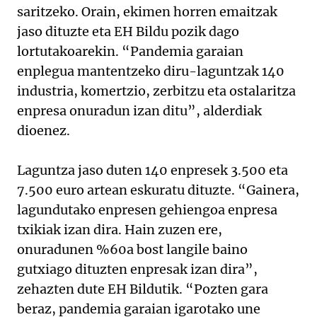
saritzeko. Orain, ekimen horren emaitzak
jaso dituzte eta EH Bildu pozik dago
lortutakoarekin. “Pandemia garaian
enplegua mantentzeko diru-laguntzak 140
industria, komertzio, zerbitzu eta ostalaritza
enpresa onuradun izan ditu”, alderdiak
dioenez.
Laguntza jaso duten 140 enpresek 3.500 eta
7.500 euro artean eskuratu dituzte. “Gainera,
lagundutako enpresen gehiengoa enpresa
txikiak izan dira. Hain zuzen ere,
onuradunen %60a bost langile baino
gutxiago dituzten enpresak izan dira”,
zehazten dute EH Bildutik. “Pozten gara
beraz, pandemia garaian igarotako une