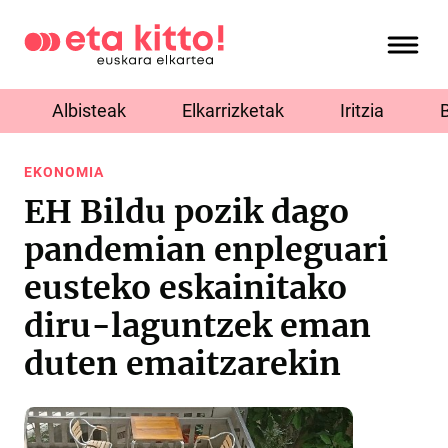
Albisteak
Elkarrizketak
Iritzia
EKONOMIA
EH Bildu pozik dago
pandemian enpleguari
eusteko eskainitako
diru-laguntzek eman
duten emaitzarekin