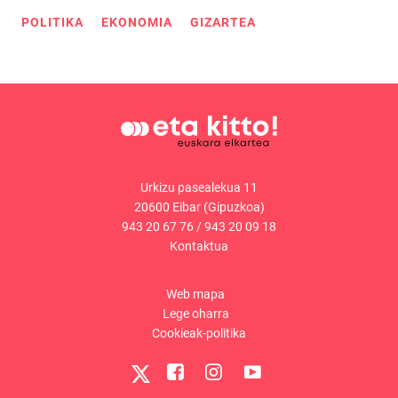
POLITIKA
EKONOMIA
GIZARTEA
Urkizu pasealekua 11
20600 Eibar (Gipuzkoa)
943 20 67 76
/
943 20 09 18
Kontaktua
Web mapa
Lege oharra
Cookieak-politika