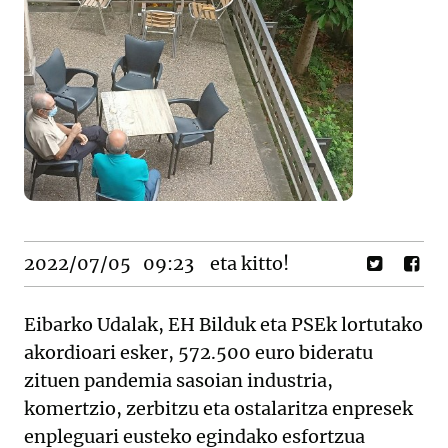
2022/07/05
09:23
eta kitto!
Eibarko Udalak, EH Bilduk eta PSEk lortutako
akordioari esker, 572.500 euro bideratu
zituen pandemia sasoian industria,
komertzio, zerbitzu eta ostalaritza enpresek
enpleguari eusteko egindako esfortzua