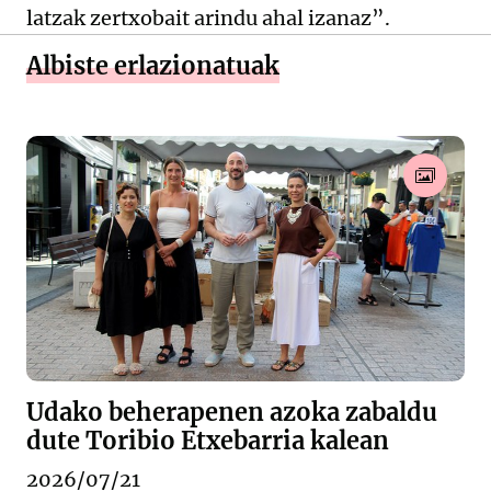
latzak zertxobait arindu ahal izanaz”.
Albiste erlazionatuak
Udako beherapenen azoka zabaldu
dute Toribio Etxebarria kalean
2026/07/21