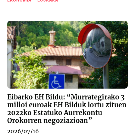
EKONOMIA
EUSKARA
Eibarko EH Bildu: “Murrategirako 3
milioi euroak EH Bilduk lortu zituen
2022ko Estatuko Aurrekontu
Orokorren negoziazioan”
2026/07/16