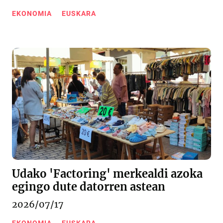
EKONOMIA
EUSKARA
Udako 'Factoring' merkealdi azoka
egingo dute datorren astean
2026/07/17