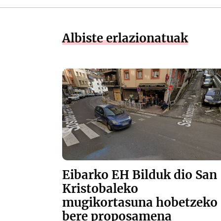
Albiste erlazionatuak
Eibarko EH Bilduk dio San
Kristobaleko
mugikortasuna hobetzeko
bere proposamena