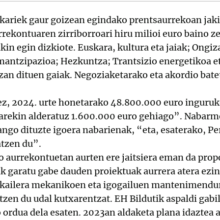
kariek gaur goizean egindako prentsaurrekoan jak
rekontuaren zirriborroari hiru milioi euro baino z
in egin dizkiote. Euskara, kultura eta jaiak; Ongiz
emantzipazioa; Hezkuntza; Trantsizio energetikoa 
zan dituen gaiak. Negoziaketarako eta akordio bate
ez, 2024. urte honetarako 48.800.000 euro inguruk
arekin alderatuz 1.600.000 euro gehiago”. Nabarm
ango dituzte igoera nabarienak, “eta, esaterako, Pe
tzen du”.
ko aurrekontuetan aurten ere jaitsiera eman da pr
ik garatu gabe dauden proiektuak aurrera atera ezi
skailera mekanikoen eta igogailuen mantenimendura
itzen du udal kutxarentzat. EH Bildutik aspaldi gab
 ordua dela esaten. 2023an aldaketa plana idaztea