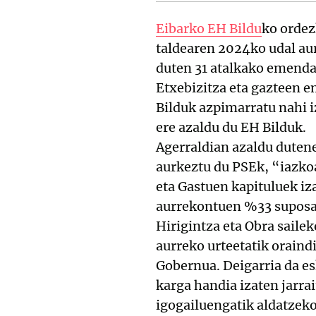
Eibarko EH Bildu
ko ordez
taldearen 2024ko udal aur
duten 31 atalkako emendak
Etxebizitza eta gazteen 
Bilduk azpimarratu nahi i
ere azaldu du EH Bilduk.
Agerraldian azaldu duten
aurkeztu du PSEk, “iazko
eta Gastuen kapituluek iz
aurrekontuen %33 suposa
Hirigintza eta Obra saile
aurreko urteetatik oraind
Gobernua. Deigarria da e
karga handia izaten jarra
igogailuengatik aldatzeko