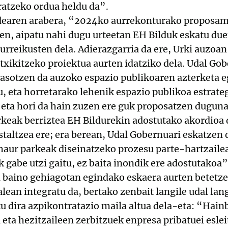
ratzeko ordua heldu da”.
ldearen arabera, “2024ko aurrekonturako proposa
ren, aipatu nahi dugu urteetan EH Bilduk eskatu du
urreikusten dela. Adierazgarria da ere, Urki auzoa
n txikitzeko proiektua aurten idatziko dela. Udal 
jasotzen da auzoko espazio publikoaren azterketa 
u, eta horretarako lehenik espazio publikoa estrate
 eta hori da hain zuzen ere guk proposatzen duguna
rkeak berriztea EH Bildurekin adostutako akordioa 
staltzea ere; era berean, Udal Gobernuari eskatzen 
haur parkeak diseinatzeko prozesu parte-hartzailea
 gabe utzi gaitu, ez baita inondik ere adostutakoa”
 baino gehiagotan egindako eskaera aurten betetzea
lean integratu da, bertako zenbait langile udal lang
tu dira azpikontratazio maila altua dela-eta: “Hainb
 eta hezitzaileen zerbitzuek enpresa pribatuei esle