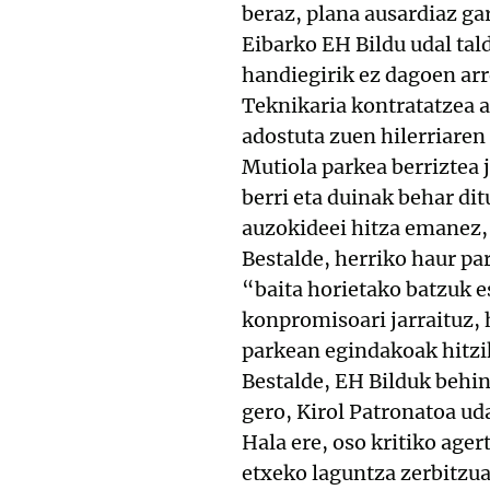
beraz, plana ausardiaz ga
Eibarko EH Bildu udal ta
handiegirik ez dagoen ar
Teknikaria kontratatzea a
adostuta zuen hilerriare
Mutiola parkea berriztea 
berri eta duinak behar dit
auzokideei hitza emanez,
Bestalde, herriko haur pa
“baita horietako batzuk e
konpromisoari jarraituz, 
parkean egindakoak hitzik
Bestalde, EH Bilduk behin
gero, Kirol Patronatoa uda
Hala ere, oso kritiko ager
etxeko laguntza zerbitzua