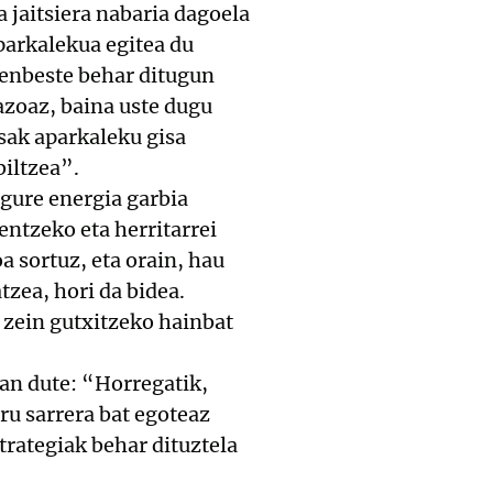
 jaitsiera nabaria dagoela
aparkalekua egitea du
renbeste behar ditugun
azoaz, baina uste dugu
tsak aparkaleku gisa
biltzea”.
“gure energia garbia
entzeko eta herritarrei
 sortuz, eta orain, hau
tzea, hori da bidea.
 zein gutxitzeko hainbat
an dute: “Horregatik,
u sarrera bat egoteaz
trategiak behar dituztela