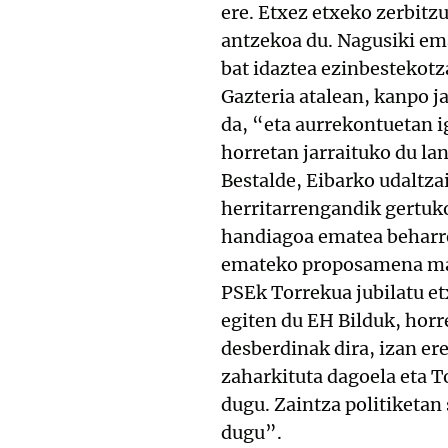
ere. Etxez etxeko zerbitz
antzekoa du. Nagusiki em
bat idaztea ezinbestekotz
Gazteria atalean, kanpo j
da, “eta aurrekontuetan i
horretan jarraituko du la
Bestalde, Eibarko udaltz
herritarrengandik gertuk
handiagoa ematea beharre
emateko proposamena mah
PSEk Torrekua jubilatu et
egiten du EH Bilduk, hor
desberdinak dira, izan er
zaharkituta dagoela eta T
dugu. Zaintza politiketan
dugu”.