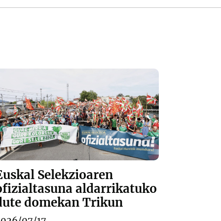
Euskal Selekzioaren
ofizialtasuna aldarrikatuko
dute domekan Trikun
2026/07/17