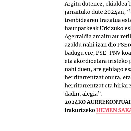
Argitu dutenez, ekialdea 
jarraituko dute 2024an, 
trenbidearen trazatua est
haur parkeak Urkizuko esk
Agerraldia amaitu aurreti
azaldu nahi izan dio PSE
badugu ere, PSE-PNV koali
eta akordioetara iristeko
nahi duen, are gehiago es
herritarrentzat onura, eta
herritarrentzat eta hiria
dadin, alegia”.
2024KO AURREKONTUARI
irakurtzeko
HEMEN SAK