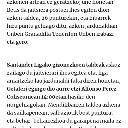
azkenen artean ez geratzeko; une honetan
Betis da jaitsiera postuei ihes egiten dion
azken taldea, 26 punturekin, eta Eibarrek
hiru puntu gehiago ditu, azken jardunaldian
Unben Granadilla Teneriferi Unben irabazi
eta gero.
Santander Ligako gizonezkoen taldeak
askoz
zailago du jaitsierari ihes egitea eta, liga
amaitzeko lau jardunaldi falta diren honetan,
Getaferi egingo dio aurre etzi Alfonso Perez
Coliseumean 14:00etan
hasiko den
norgehiagokan. Mendilibarren taldea azkena
da sailkapenean, salbaziotik bost puntura,
eta behar-beharrezkoa du garaipena maila ez