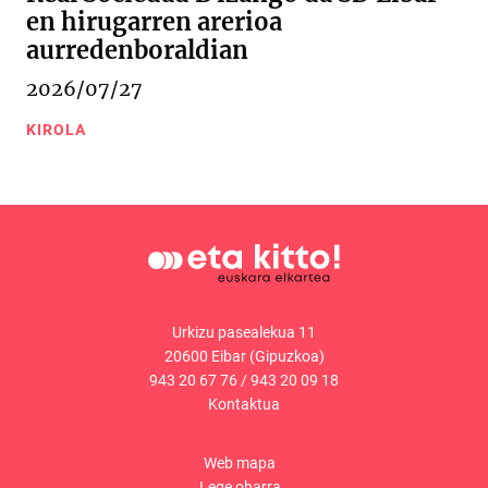
en hirugarren arerioa
aurredenboraldian
2026/07/27
KIROLA
Urkizu pasealekua 11
20600 Eibar (Gipuzkoa)
943 20 67 76
/
943 20 09 18
Kontaktua
Web mapa
Lege oharra