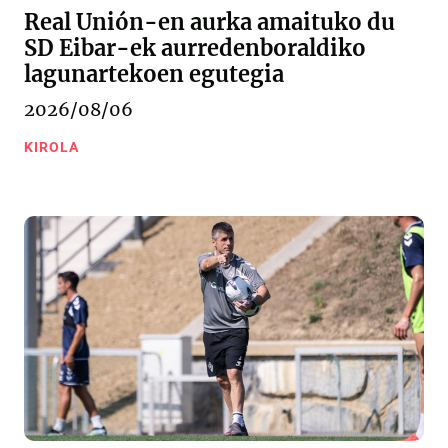
Real Unión-en aurka amaituko du
SD Eibar-ek aurredenboraldiko
lagunartekoen egutegia
2026/08/06
KIROLA