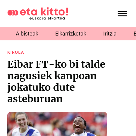
Albisteak
Elkarrizketak
Iritzia
KIROLA
Eibar FT-ko bi talde
nagusiek kanpoan
jokatuko dute
asteburuan