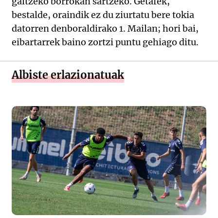
galtzeko borrokan sartzeko. Getafek,
bestalde, oraindik ez du ziurtatu bere tokia
datorren denboraldirako 1. Mailan; hori bai,
eibartarrek baino zortzi puntu gehiago ditu.
Albiste erlazionatuak