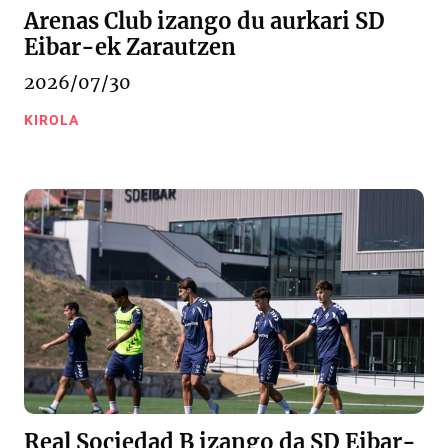
Arenas Club izango du aurkari SD
Eibar-ek Zarautzen
2026/07/30
KIROLA
Real Sociedad B izango da SD Eibar-