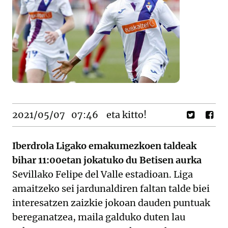
2021/05/07
07:46
eta kitto!
Iberdrola Ligako emakumezkoen taldeak
bihar 11:00etan jokatuko du Betisen aurka
Sevillako Felipe del Valle estadioan. Liga
amaitzeko sei jardunaldiren faltan talde biei
interesatzen zaizkie jokoan dauden puntuak
bereganatzea, maila galduko duten lau