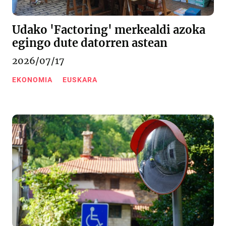
Udako 'Factoring' merkealdi azoka
egingo dute datorren astean
2026/07/17
EKONOMIA
EUSKARA