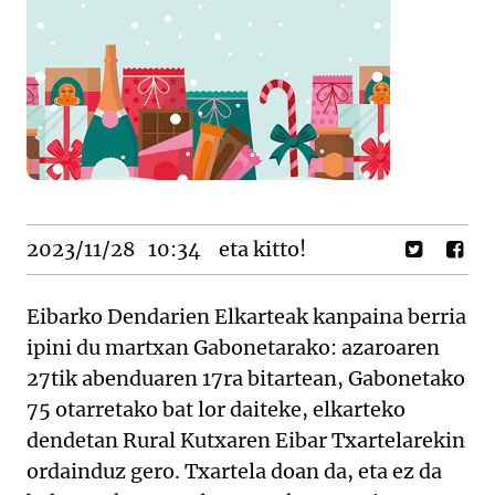
2023/11/28
10:34
eta kitto!
Eibarko Dendarien Elkarteak kanpaina berria
ipini du martxan Gabonetarako: azaroaren
27tik abenduaren 17ra bitartean, Gabonetako
75 otarretako bat lor daiteke, elkarteko
dendetan Rural Kutxaren Eibar Txartelarekin
ordainduz gero. Txartela doan da, eta ez da