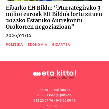
Eibarko EH Bildu: “Murrategirako 3
milioi euroak EH Bilduk lortu zituen
2022ko Estatuko Aurrekontu
Orokorren negoziazioan”
2026/07/16
POLITIKA
EKONOMIA
GIZARTEA
Urkizu pasealekua 11
20600 Eibar (Gipuzkoa)
943 20 67 76
/
943 20 09 18
Kontaktua