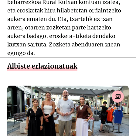
beharrezkoa Rural Kutxan kontuan izatea,
eta erosketak hiru hilabetetan ordaintzeko
aukera ematen du. Eta, txartelik ez izan
arren, otarren zozketan parte hartzeko
aukera badago, erosketa-tiketa dendako
kutxan sartuta. Zozketa abenduaren 21ean
egingo da.
Albiste erlazionatuak