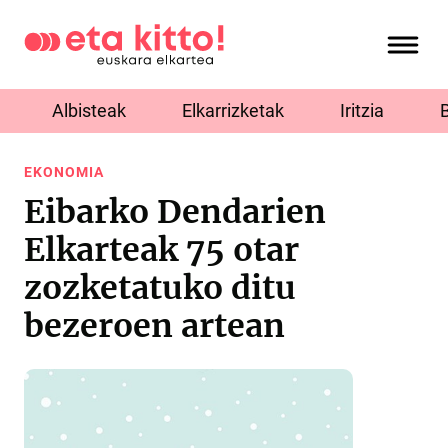
Albisteak
Elkarrizketak
Iritzia
EKONOMIA
Eibarko Dendarien
Elkarteak 75 otar
zozketatuko ditu
bezeroen artean