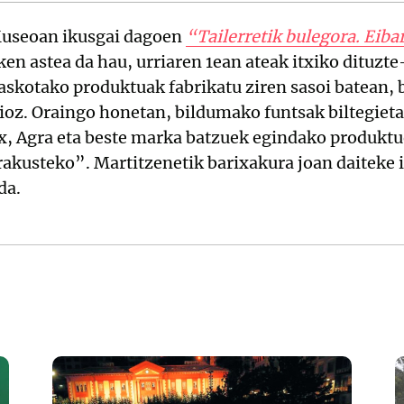
useoan ikusgai dagoen
“Tailerretik bulegora. Eib
ken astea da hau, urriaren 1ean ateak itxiko dituzt
skotako produktuak fabrikatu ziren sasoi batean, 
ioz. Oraingo honetan, bildumako funtsak biltegietati
ex, Agra eta beste marka batzuek egindako produktu
rakusteko”. Martitzenetik barixakura joan daiteke i
da.