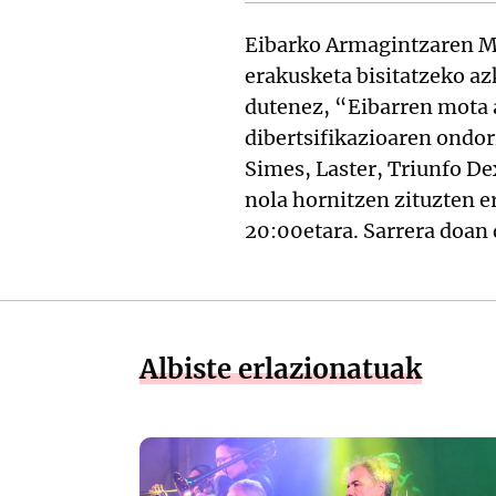
Eibarko Armagintzaren M
erakusketa bisitatzeko az
dutenez, “Eibarren mota a
dibertsifikazioaren ondor
Simes, Laster, Triunfo D
nola hornitzen zituzten e
20:00etara. Sarrera doan 
Albiste erlazionatuak