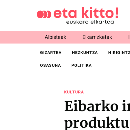
Albisteak
Elkarrizketak
GIZARTEA
HEZKUNTZA
HIRIGINT
OSASUNA
POLITIKA
KULTURA
Eibarko 
produktu