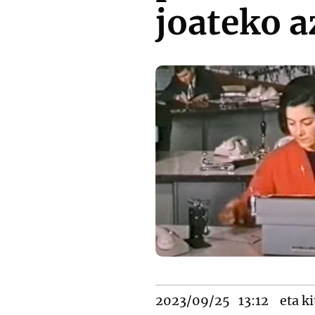
joateko 
2023/09/25
13:12
eta ki