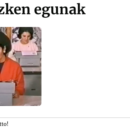
azken egunak
tto!