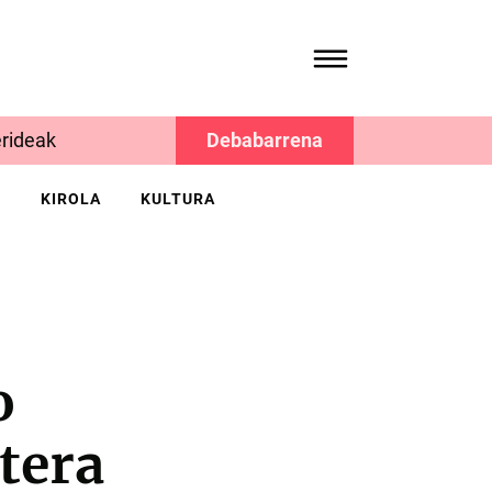
rideak
Debabarrena
K
KIROLA
KULTURA
o
tera