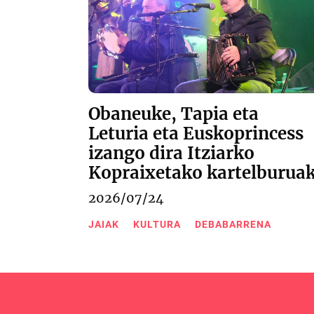
Obaneuke, Tapia eta
Leturia eta Euskoprincess
izango dira Itziarko
Kopraixetako kartelburua
2026/07/24
JAIAK
KULTURA
DEBABARRENA