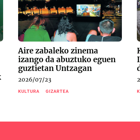
Aire zabaleko zinema
izango da abuztuko eguen
guztietan Untzagan
k
2026/07/23
KULTURA
GIZARTEA
K