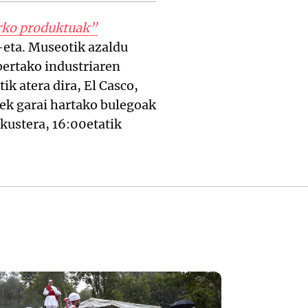
arko produktuak”
e-eta. Museotik azaldu
bertako industriaren
k atera dira, El Casco,
ek garai hartako bulegoak
kustera, 16:00etatik