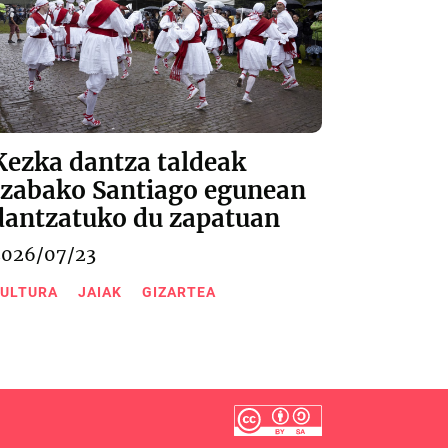
Kezka dantza taldeak
Izabako Santiago egunean
dantzatuko du zapatuan
2026/07/23
ULTURA
JAIAK
GIZARTEA