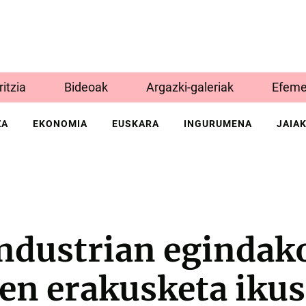
Iritzia
Bideoak
Argazki-galeriak
Efeme
ZA
EKONOMIA
EUSKARA
INGURUMENA
JAIA
industrian egindak
en erakusketa ikus