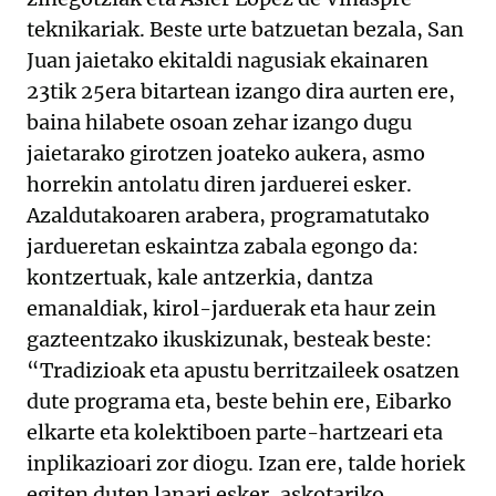
teknikariak. Beste urte batzuetan bezala, San
Juan jaietako ekitaldi nagusiak ekainaren
23tik 25era bitartean izango dira aurten ere,
baina hilabete osoan zehar izango dugu
jaietarako girotzen joateko aukera, asmo
horrekin antolatu diren jarduerei esker.
Azaldutakoaren arabera, programatutako
jardueretan eskaintza zabala egongo da:
kontzertuak, kale antzerkia, dantza
emanaldiak, kirol-jarduerak eta haur zein
gazteentzako ikuskizunak, besteak beste:
“Tradizioak eta apustu berritzaileek osatzen
dute programa eta, beste behin ere, Eibarko
elkarte eta kolektiboen parte-hartzeari eta
inplikazioari zor diogu. Izan ere, talde horiek
egiten duten lanari esker, askotariko