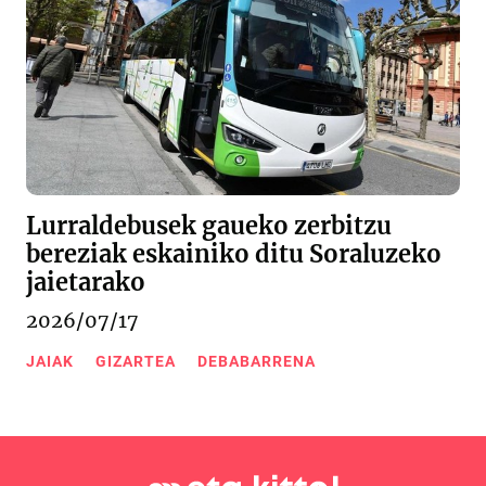
Lurraldebusek gaueko zerbitzu
bereziak eskainiko ditu Soraluzeko
jaietarako
2026/07/17
JAIAK
GIZARTEA
DEBABARRENA