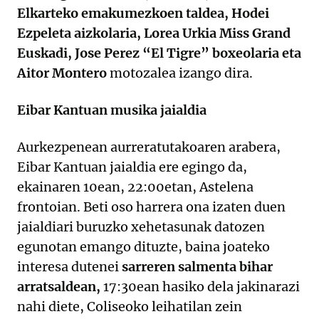
Elkarteko emakumezkoen taldea, Hodei
Ezpeleta aizkolaria, Lorea Urkia Miss Grand
Euskadi, Jose Perez “El Tigre” boxeolaria eta
Aitor Montero
motozalea izango dira.
Eibar Kantuan musika jaialdia
Aurkezpenean aurreratutakoaren arabera,
Eibar Kantuan jaialdia ere egingo da,
ekainaren 10ean, 22:00etan, Astelena
frontoian. Beti oso harrera ona izaten duen
jaialdiari buruzko xehetasunak datozen
egunotan emango dituzte, baina joateko
interesa dutenei
sarreren salmenta bihar
arratsaldean,
17:30ean hasiko dela jakinarazi
nahi diete, Coliseoko leihatilan zein