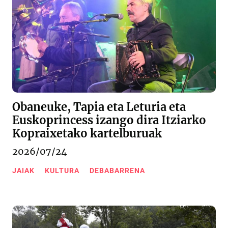
Obaneuke, Tapia eta Leturia eta
Euskoprincess izango dira Itziarko
Kopraixetako kartelburuak
2026/07/24
JAIAK
KULTURA
DEBABARRENA