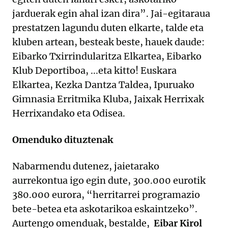
jarduerak egin ahal izan dira”. Jai-egitaraua
prestatzen lagundu duten elkarte, talde eta
kluben artean, besteak beste, hauek daude:
Eibarko Txirrindularitza Elkartea, Eibarko
Klub Deportiboa, ...eta kitto! Euskara
Elkartea, Kezka Dantza Taldea, Ipuruako
Gimnasia Erritmika Kluba, Jaixak Herrixak
Herrixandako eta Odisea.
Omenduko dituztenak
Nabarmendu dutenez, jaietarako
aurrekontua igo egin dute, 300.000 eurotik
380.000 eurora, “herritarrei programazio
bete-betea eta askotarikoa eskaintzeko”.
Aurtengo omenduak, bestalde,
Eibar Kirol