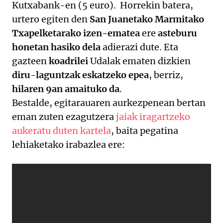
Kutxabank-en (5 euro). Horrekin batera,
urtero egiten den
San Juanetako Marmitako
Txapelketarako izen-ematea
ere
asteburu
honetan hasiko dela
adierazi dute. Eta
gazteen
koadrilei
Udalak ematen dizkien
diru-laguntzak eskatzeko epea
, berriz,
hilaren 9an amaituko da
.
Bestalde, egitarauaren aurkezpenean bertan
eman zuten ezagutzera
jaiak iragartzeko
aukeratu duten kartela
, baita pegatina
lehiaketako irabazlea ere: