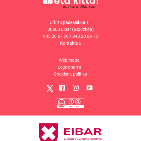
Urkizu pasealekua 11
20600 Eibar (Gipuzkoa)
943 20 67 76
/
943 20 09 18
Kontaktua
Web mapa
Lege oharra
Cookieak-politika