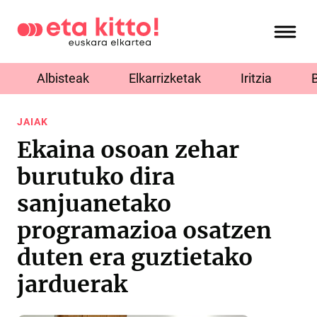
Albisteak
Elkarrizketak
Iritzia
JAIAK
Ekaina osoan zehar
burutuko dira
sanjuanetako
programazioa osatzen
duten era guztietako
jarduerak