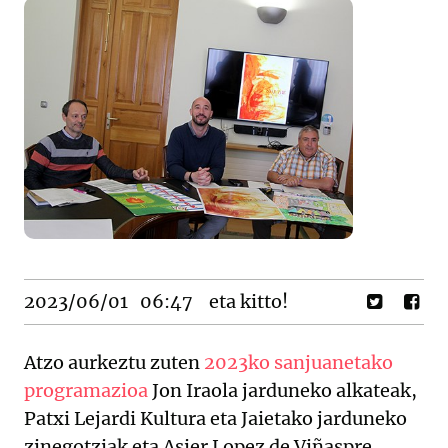
2023/06/01
06:47
eta kitto!
Atzo aurkeztu zuten
2023ko sanjuanetako
programazioa
Jon Iraola jarduneko alkateak,
Patxi Lejardi Kultura eta Jaietako jarduneko
zinegotziak eta Asier Lopez de Viñaspre