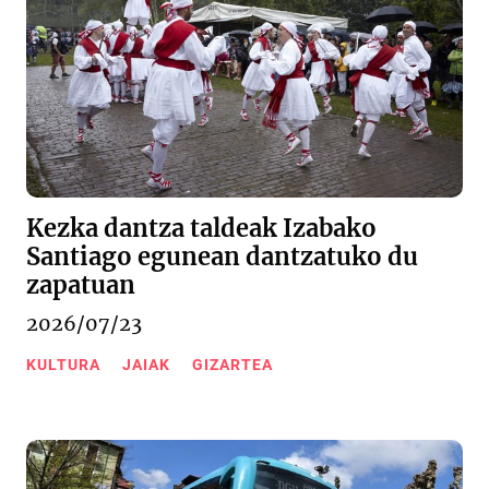
Kezka dantza taldeak Izabako
Santiago egunean dantzatuko du
zapatuan
2026/07/23
KULTURA
JAIAK
GIZARTEA