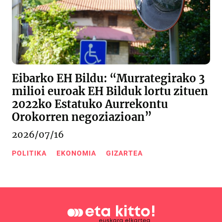
Eibarko EH Bildu: “Murrategirako 3
milioi euroak EH Bilduk lortu zituen
2022ko Estatuko Aurrekontu
Orokorren negoziazioan”
2026/07/16
POLITIKA
EKONOMIA
GIZARTEA