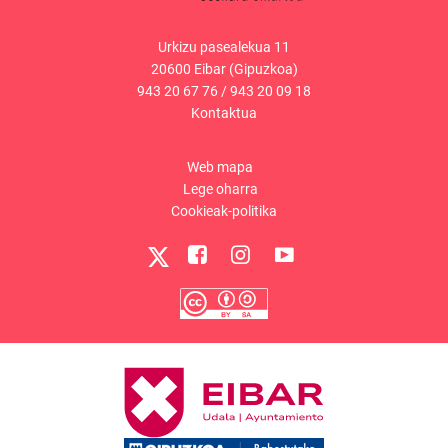
Urkizu pasealekua 11
20600 Eibar (Gipuzkoa)
943 20 67 76
/
943 20 09 18
Kontaktua
Web mapa
Lege oharra
Cookieak-politika