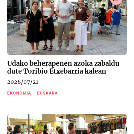
Udako beherapenen azoka zabaldu
dute Toribio Etxebarria kalean
2026/07/21
EKONOMIA
EUSKARA