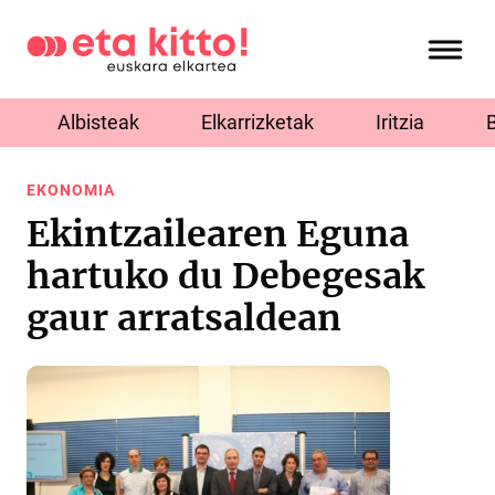
Albisteak
Elkarrizketak
Iritzia
EKONOMIA
Ekintzailearen Eguna
hartuko du Debegesak
gaur arratsaldean