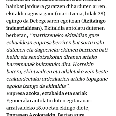
hainbat jarduera garatzen diharduten arren,
ekitaldi nagusia gaur (martitzena, hilak 28)
egingo da Debegesaren egoitzan (
Azitaingo
industrialdean
). Ekitaldia antolatu dutenen
berbetan,
"martitzeneko ekitaldian gure
eskualdean enpresa berriren bat sortu nahi
dutenen eta dagoeneko ekimen berriren bati
heldu eta sendotzekotan direnen arteko
harremanak bultzatuko dira. Horrekin
batera, ekintzaileen eta udaletako zein beste
erakundeetako ordezkarien arteko topagune
egokia izango da ekitaldia"
.
Enpresa azoka, eztabaida eta sariak
Egunerako antolatu duten egitarauari
arratsaldeko 18.00etan ekingo diote,
Enpresen Azokarekin
. Bertan gure