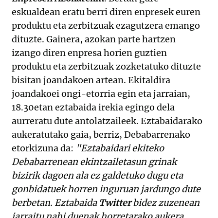
eskualdean eratu berri diren enpresek euren
produktu eta zerbitzuak ezagutzera emango
dituzte. Gainera, azokan parte hartzen
izango diren enpresa horien guztien
produktu eta zerbitzuak zozketatuko dituzte
bisitan joandakoen artean. Ekitaldira
joandakoei ongi-etorria egin eta jarraian,
18.30etan eztabaida irekia egingo dela
aurreratu dute antolatzaileek. Eztabaidarako
aukeratutako gaia, berriz, Debabarrenako
etorkizuna da:
"Eztabaidari ekiteko
Debabarrenean ekintzailetasun grinak
bizirik dagoen ala ez galdetuko dugu eta
gonbidatuek horren inguruan jardungo dute
berbetan. Eztabaida
Twitter
bidez zuzenean
jarraitu nahi duenak horretarako aukera