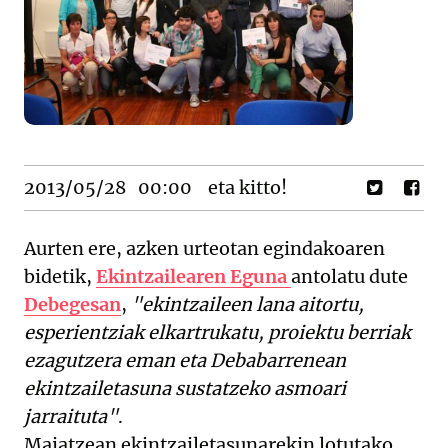
2013/05/28
00:00
eta kitto!
Aurten ere, azken urteotan egindakoaren
bidetik,
Ekintzailearen Eguna
antolatu dute
Debegesan
,
"ekintzaileen lana aitortu,
esperientziak elkartrukatu, proiektu berriak
ezagutzera eman eta Debabarrenean
ekintzailetasuna sustatzeko asmoari
jarraituta"
.
Maiatzean ekintzailetasunarekin lotutako