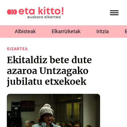
Albisteak
Elkarrizketak
Iritzia
GIZARTEA
Ekitaldiz bete dute
azaroa Untzagako
jubilatu etxekoek