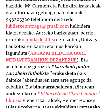
bazkide: Mª Carmen eta Felix dira irakasleak
eta informazio gehiago nahi duenak
943203320 telefonora deitu edo
jubiletxeuntzaga@gmail.com
helbidera
idatzi dezake. Aurreko barixakuan, berriz,
urteroko
moda desfilea
egin zuten, Untzaga
Laukotearen kantu eta musikarekin
lagunduta (
ARGAZKI BILDUMA GURE
MEDIATEKAN IKUS DEZAKEZUE
). Eta
astelehenaz geroztik
“Larrabeiti pintor,
Larrabeiti futbolista”
erakusketa
ikus
daiteke (abenduaren 1era arte egongo da
zabalik). Eta
bihar arratsaldean, 18:30ean
aurkeztuko du
“El Secreto de Clara Lyndon”
liburua
Elene Lizarraldek, Helmet Housen
(Blas Etxebarria, 1) eta
ekitaldian Untzagako