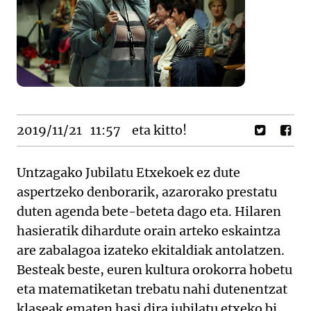
2019/11/21
11:57
eta kitto!
Untzagako Jubilatu Etxekoek ez dute
aspertzeko denborarik, azarorako prestatu
duten agenda bete-beteta dago eta. Hilaren
hasieratik dihardute orain arteko eskaintza
are zabalagoa izateko ekitaldiak antolatzen.
Besteak beste, euren kultura orokorra hobetu
eta matematiketan trebatu nahi dutenentzat
klaseak ematen hasi dira jubilatu etxeko bi