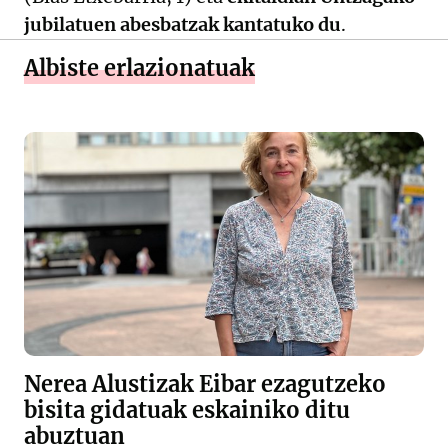
jubilatuen abesbatzak kantatuko du
.
Albiste erlazionatuak
Nerea Alustizak Eibar ezagutzeko
bisita gidatuak eskainiko ditu
abuztuan