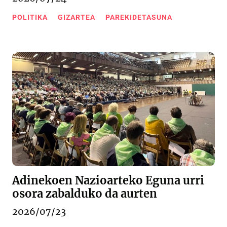
POLITIKA
GIZARTEA
PAREKIDETASUNA
Adinekoen Nazioarteko Eguna urri
osora zabalduko da aurten
2026/07/23