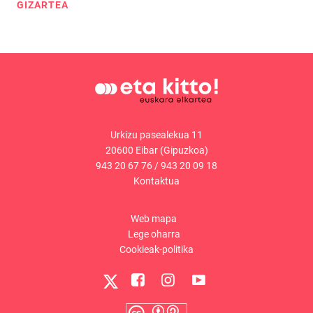
GIZARTEA
Urkizu pasealekua 11
20600 Eibar (Gipuzkoa)
943 20 67 76
/
943 20 09 18
Kontaktua
Web mapa
Lege oharra
Cookieak-politika