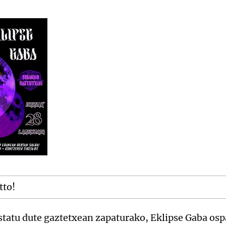
tto!
statu dute gaztetxean zapaturako, Eklipse Gaba osp