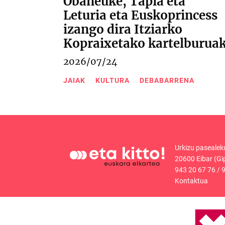
Obaneuke, Tapia eta
Leturia eta Euskoprincess
izango dira Itziarko
Kopraixetako kartelburua
2026/07/24
JAIAK
KULTURA
DEBABARRENA
Urkizu pasealek
20600 Eibar (Gi
943 20 67 76
/
9
Kontaktua