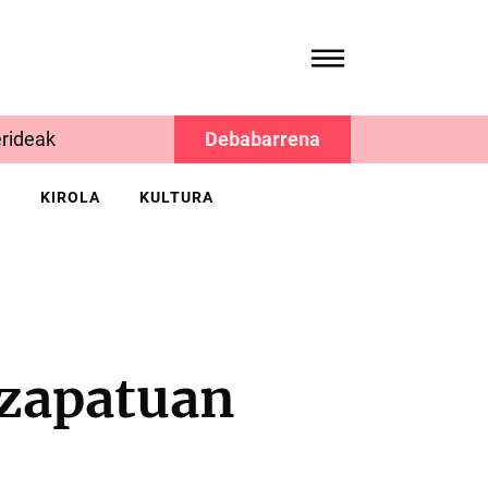
rideak
Debabarrena
K
KIROLA
KULTURA
 zapatuan