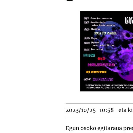
2023/10/25
10:58
eta ki
Egun osoko egitaraua pre