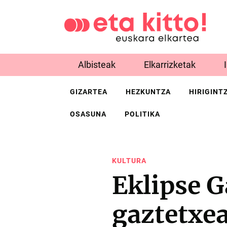
Albisteak
Elkarrizketak
GIZARTEA
HEZKUNTZA
HIRIGINT
OSASUNA
POLITIKA
KULTURA
Eklipse 
gaztetxe