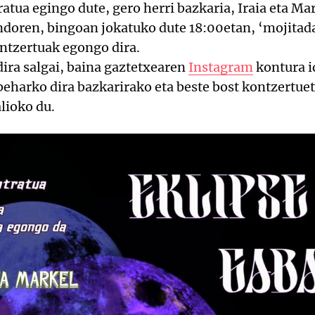
atua egingo dute, gero herri bazkaria, Iraia eta Ma
doren, bingoan jokatuko dute 18:00etan, ‘mojitada
ntzertuak egongo dira.
ira salgai, baina gaztetxearen
Instagram
kontura id
beharko dira bazkarirako eta beste bost kontzertue
alioko du.