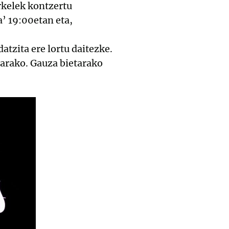
rkelek kontzertu
’ 19:00etan eta,
atzita ere lortu daitezke.
tarako. Gauza bietarako