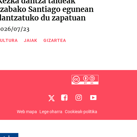
Kezka dantza taldeak
Izabako Santiago egunean
dantzatuko du zapatuan
2026/07/23
ULTURA
JAIAK
GIZARTEA
Web mapa
Lege oharra
Cookieak-politika