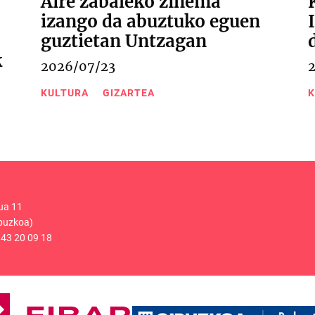
Aire zabaleko zinema
izango da abuztuko eguen
guztietan Untzagan
k
2026/07/23
KULTURA
GIZARTEA
K
ua 11
puzkoa)
43 20 09 18