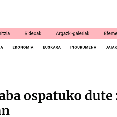
Iritzia
Bideoak
Argazki-galeriak
Efeme
ZA
EKONOMIA
EUSKARA
INGURUMENA
JAIA
Gaba ospatuko dute
an