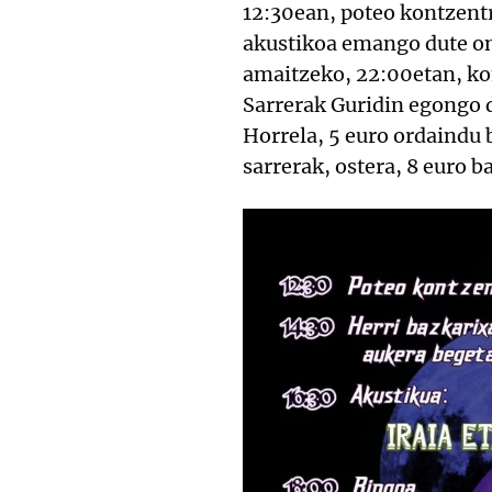
12:30ean, poteo kontzentr
akustikoa emango dute on
amaitzeko, 22:00etan, ko
Sarrerak Guridin egongo d
Horrela, 5 euro ordaindu 
sarrerak, ostera, 8 euro b