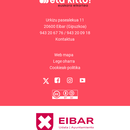
Urkizu pasealekua 11
20600 Eibar (Gipuzkoa)
943 20 67 76
/
943 20 09 18
Kontaktua
Web mapa
Lege oharra
Cookieak-politika