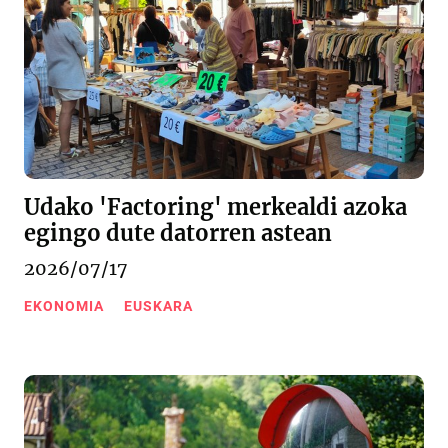
Udako 'Factoring' merkealdi azoka
egingo dute datorren astean
2026/07/17
EKONOMIA
EUSKARA