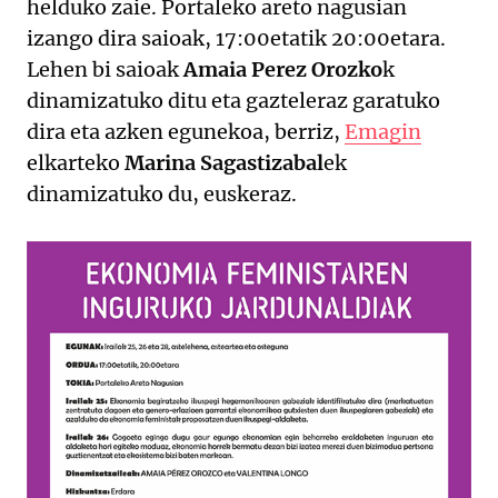
helduko zaie. Portaleko areto nagusian
izango dira saioak, 17:00etatik 20:00etara.
Lehen bi saioak
Amaia Perez Orozko
k
dinamizatuko ditu eta gazteleraz garatuko
dira eta azken egunekoa, berriz,
Emagin
elkarteko
Marina Sagastizabal
ek
dinamizatuko du, euskeraz.