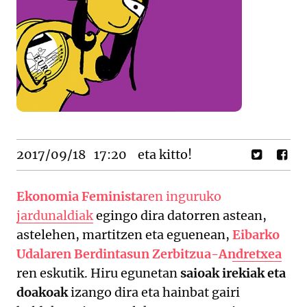
2017/09/18
17:20
eta kitto!
Ekonomia Feminista
ren inguruko
jardunaldiak
egingo dira datorren astean,
astelehen, martitzen eta eguenean,
Eibarko
Udalaren Berdintasun Zerbitzua-Andretxea
ren eskutik. Hiru egunetan
saioak irekiak eta
doakoak
izango dira eta hainbat gairi