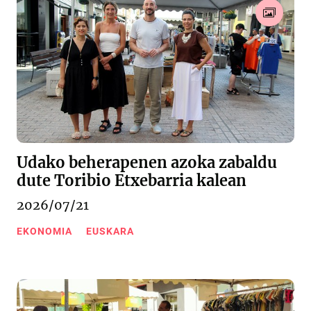
Udako beherapenen azoka zabaldu
dute Toribio Etxebarria kalean
2026/07/21
EKONOMIA
EUSKARA