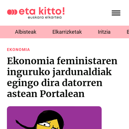
Albisteak
Elkarrizketak
Iritzia
EKONOMIA
Ekonomia feministaren
inguruko jardunaldiak
egingo dira datorren
astean Portalean