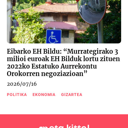
Eibarko EH Bildu: “Murrategirako 3
milioi euroak EH Bilduk lortu zituen
2022ko Estatuko Aurrekontu
Orokorren negoziazioan”
2026/07/16
POLITIKA
EKONOMIA
GIZARTEA