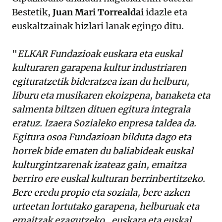
Bestetik,
Juan Mari Torrealdai
idazle eta
euskaltzainak hizlari lanak egingo ditu.
"
ELKAR Fundazioak euskara eta euskal
kulturaren garapena kultur industriaren
egituratzetik bideratzea izan du helburu,
liburu eta musikaren ekoizpena, banaketa eta
salmenta biltzen dituen egitura integrala
eratuz. Izaera Sozialeko enpresa taldea da.
Egitura osoa Fundazioan bilduta dago eta
horrek bide ematen du baliabideak euskal
kulturgintzarenak izateaz gain, emaitza
berriro ere euskal kulturan berrinbertitzeko.
Bere eredu propio eta soziala, bere azken
urteetan lortutako garapena, helburuak eta
emaitzak ezagutzeko, euskara eta euskal