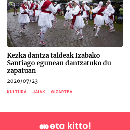
Kezka dantza taldeak Izabako
Santiago egunean dantzatuko du
zapatuan
2026/07/23
KULTURA
JAIAK
GIZARTEA