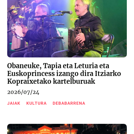
Obaneuke, Tapia eta Leturia eta
Euskoprincess izango dira Itziarko
Kopraixetako kartelburuak
2026/07/24
JAIAK
KULTURA
DEBABARRENA