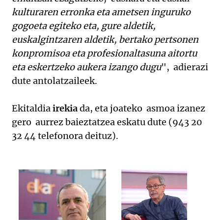
kulturaren erronka eta ametsen inguruko
gogoeta egiteko eta, gure aldetik,
euskalgintzaren aldetik, bertako pertsonen
konpromisoa eta profesionaltasuna aitortu
eta eskertzeko aukera izango dugu
", adierazi
dute antolatzaileek.
Ekitaldia
irekia
da, eta joateko asmoa izanez
gero aurrez baieztatzea eskatu dute (943 20
32 44 telefonora deituz).