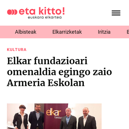
Albisteak
Elkarrizketak
Iritzia
KULTURA
Elkar fundazioari
omenaldia egingo zaio
Armeria Eskolan