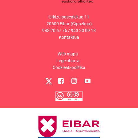
Urkizu pasealekua 11
20600 Eibar (Gipuzkoa)
943 20 67 76
/
943 20 09 18
Kontaktua
Web mapa
Lege oharra
Cookieak-politika