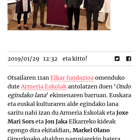
2019/01/29
12:32
eta kitto!
Otsailaren 11an
Elkar fundazioa
omenduko
dute
Armeria Eskolak
antolatzen duen ‘
Ondo
egindako lana
’ ekimenaren barruan. Euskara
eta euskal kulturaren alde egindako lana
saritu nahi izan du Armeria Eskolak eta
Joxe
Mari Sors
eta
Jon Jaka
Elkarreko kideak
egongo dira ekitaldian,
Markel Olano
Gipuzkoako ahaldun nagusiarekin batera.