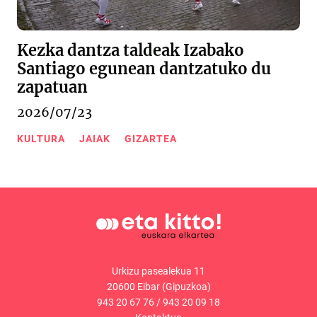
Kezka dantza taldeak Izabako
Santiago egunean dantzatuko du
zapatuan
2026/07/23
KULTURA
JAIAK
GIZARTEA
Urkizu pasealekua 11
20600 Eibar (Gipuzkoa)
943 20 67 76
/
943 20 09 18