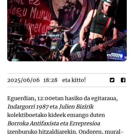
2025/06/06
18:28
eta kitto!
Eguerdian, 12:00etan hasiko da egitaraua,
Indargorri 1987
eta
Julien Bizirik
kolektiboetako kideek emango duten
Borroka Antifaxista eta Errepresioa
izenburuko hitzaldiarekin. Ondoren, mural-