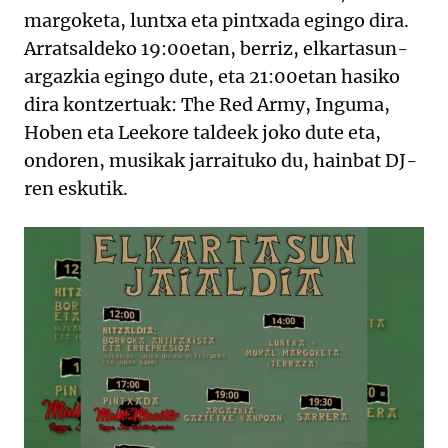
margoketa, luntxa eta pintxada egingo dira.
Arratsaldeko 19:00etan, berriz, elkartasun-
argazkia egingo dute, eta 21:00etan hasiko
dira kontzertuak: The Red Army, Inguma,
Hoben eta Leekore taldeek joko dute eta,
ondoren, musikak jarraituko du, hainbat DJ-
ren eskutik.