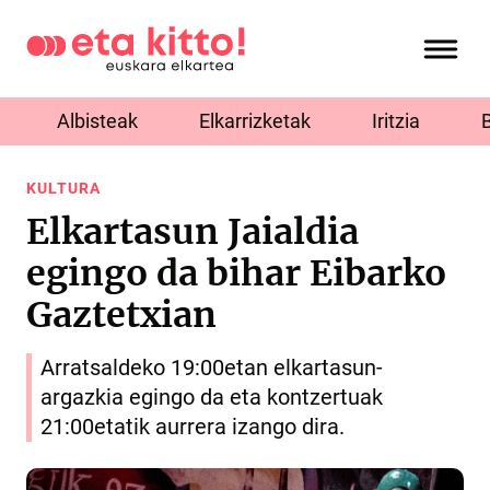
Albisteak
Elkarrizketak
Iritzia
KULTURA
Elkartasun Jaialdia
egingo da bihar Eibarko
Gaztetxian
Arratsaldeko 19:00etan elkartasun-
argazkia egingo da eta kontzertuak
21:00etatik aurrera izango dira.