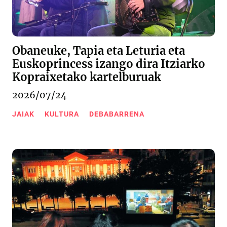
Obaneuke, Tapia eta Leturia eta
Euskoprincess izango dira Itziarko
Kopraixetako kartelburuak
2026/07/24
JAIAK
KULTURA
DEBABARRENA