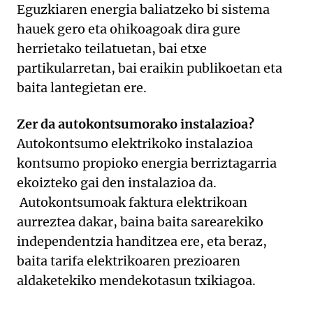
Eguzkiaren energia baliatzeko bi sistema
hauek gero eta ohikoagoak dira gure
herrietako teilatuetan, bai etxe
partikularretan, bai eraikin publikoetan eta
baita lantegietan ere.
Zer da autokontsumorako instalazioa?
Autokontsumo elektrikoko instalazioa
kontsumo propioko energia berriztagarria
ekoizteko gai den instalazioa da.
Autokontsumoak faktura elektrikoan
aurreztea dakar, baina baita sarearekiko
independentzia handitzea ere, eta beraz,
baita tarifa elektrikoaren prezioaren
aldaketekiko mendekotasun txikiagoa.