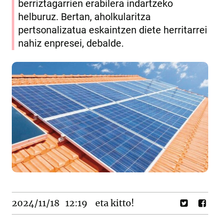
berriztagarrien erabilera indartzeko
helburuz. Bertan, aholkularitza
pertsonalizatua eskaintzen diete herritarrei
nahiz enpresei, debalde.
2024/11/18
12:19
eta kitto!