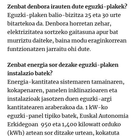
Zenbat denbora irauten dute eguzki-plakek?
Eguzki-plaken balio-bizitza 25 eta 30 urte
bitartekoa da. Denbora horretan zehar,
elektrizitatea sortzeko gaitasuna apur bat
murriztu daiteke, baina modu eraginkorrean
funtzionatzen jarraitu ohi dute.
Zenbat energia sor dezake eguzki-plaken
instalazio batek?
Energia-kantitatea sistemaren tamainaren,
kokapenaren, panelen inklinazioaren eta
instalazioak jasotzen duen eguzki-argi
kantitatearen araberakoa da. 1 kW-ko
eguzki-panel tipiko batek, Euskal Autonomia
Erkidegoan 950 eta 1,400 kilowatt orduko
(kWh) artean sor ditzake urtean, kokatuta