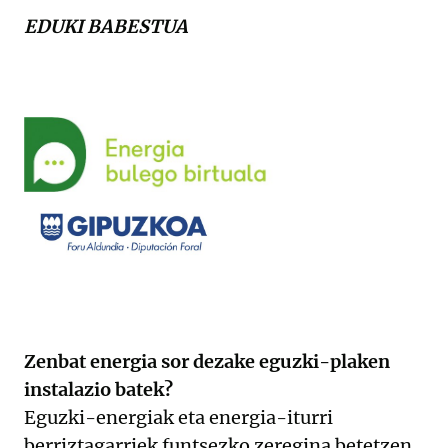
EDUKI BABESTUA
Zenbat energia sor dezake eguzki-plaken
instalazio batek?
Eguzki-energiak eta energia-iturri
berriztagarriek funtsezko zeregina betetzen