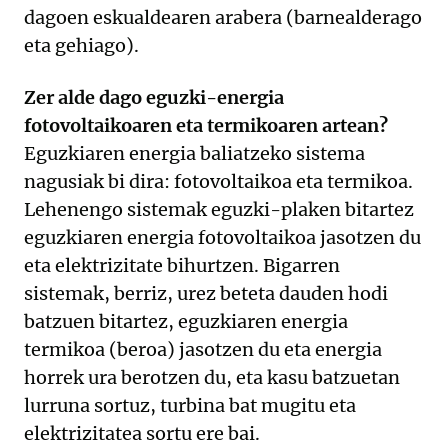
dagoen eskualdearen arabera (barnealderago
eta gehiago).
Zer alde dago eguzki-energia
fotovoltaikoaren eta termikoaren artean?
Eguzkiaren energia baliatzeko sistema
nagusiak bi dira: fotovoltaikoa eta termikoa.
Lehenengo sistemak eguzki-plaken bitartez
eguzkiaren energia fotovoltaikoa jasotzen du
eta elektrizitate bihurtzen. Bigarren
sistemak, berriz, urez beteta dauden hodi
batzuen bitartez, eguzkiaren energia
termikoa (beroa) jasotzen du eta energia
horrek ura berotzen du, eta kasu batzuetan
lurruna sortuz, turbina bat mugitu eta
elektrizitatea sortu ere bai.