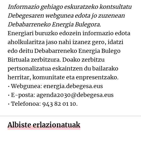
Informazio gehiago eskuratzeko kontsultatu
Debegesaren webgunea edota jo zuzenean
Debabarreneko Energia Bulegora.
Energiari buruzko edozein informazio edota
aholkularitza jaso nahi izanez gero, idatzi
edo deitu Debabarreneko Energia Bulego
Birtuala zerbitzura. Doako zerbitzu
pertsonalizatua eskaintzen du bailarako
herritar, komunitate eta enpresentzako.
• Webgunea: energia.debegesa.eus
• E-posta: agenda2030@debegesa.eus
• Telefonoa: 943 82 01 10.
Albiste erlazionatuak