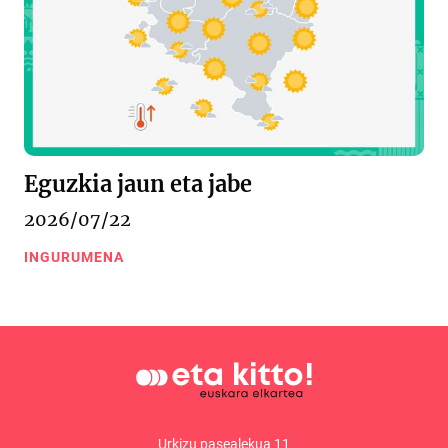
Eguzkia jaun eta jabe
2026/07/22
INGURUMENA
Urkizu pasealekua 11