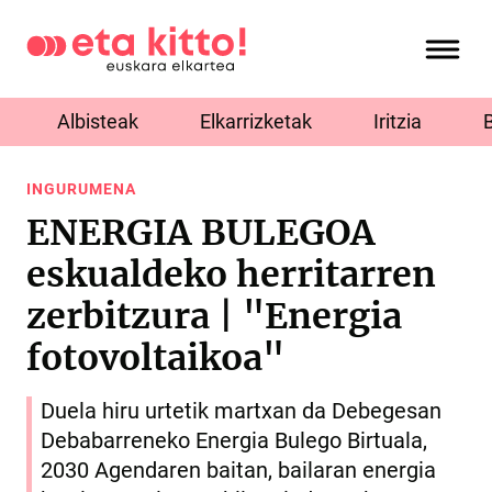
Albisteak
Elkarrizketak
Iritzia
INGURUMENA
ENERGIA BULEGOA
eskualdeko herritarren
zerbitzura | "Energia
fotovoltaikoa"
Duela hiru urtetik martxan da Debegesan
Debabarreneko Energia Bulego Birtuala,
2030 Agendaren baitan, bailaran energia