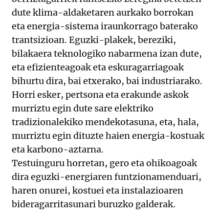
dute klima-aldaketaren aurkako borrokan
eta energia-sistema iraunkorrago baterako
trantsizioan. Eguzki-plakek, bereziki,
bilakaera teknologiko nabarmena izan dute,
eta efizienteagoak eta eskuragarriagoak
bihurtu dira, bai etxerako, bai industriarako.
Horri esker, pertsona eta erakunde askok
murriztu egin dute sare elektriko
tradizionalekiko mendekotasuna, eta, hala,
murriztu egin dituzte haien energia-kostuak
eta karbono-aztarna.
Testuinguru horretan, gero eta ohikoagoak
dira eguzki-energiaren funtzionamenduari,
haren onurei, kostuei eta instalazioaren
bideragarritasunari buruzko galderak.