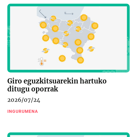
Giro eguzkitsuarekin hartuko
ditugu oporrak
2026/07/24
INGURUMENA