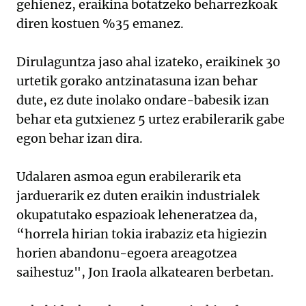
gehienez, eraikina botatzeko beharrezkoak
diren kostuen %35 emanez.
Dirulaguntza jaso ahal izateko, eraikinek 30
urtetik gorako antzinatasuna izan behar
dute, ez dute inolako ondare-babesik izan
behar eta gutxienez 5 urtez erabilerarik gabe
egon behar izan dira.
Udalaren asmoa egun erabilerarik eta
jarduerarik ez duten eraikin industrialek
okupatutako espazioak leheneratzea da,
“horrela hirian tokia irabaziz eta higiezin
horien abandonu-egoera areagotzea
saihestuz", Jon Iraola alkatearen berbetan.