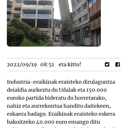
2022/09/19
08:51
eta kitto!
Industria-eraikinak eraisteko dirulaguntza
deialdia aurkeztu du Udalak eta 150.000
euroko partida bideratu du horretarako,
nahiz eta aurrekontua handitu daitekeen,
eskaera badago. Eraikinak eraisteko eskera
bakoitzeko 40.000 euro emango ditu