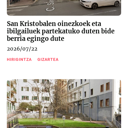
San Kristobalen oinezkoek eta
ibilgailuek partekatuko duten bide
berria egingo dute
2026/07/22
HIRIGINTZA
GIZARTEA