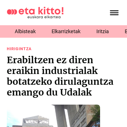
Albisteak
Elkarrizketak
Iritzia
HIRIGINTZA
Erabiltzen ez diren
eraikin industrialak
botatzeko dirulaguntza
emango du Udalak