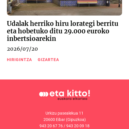
Udalak herriko hiru lorategi berritu
eta hobetuko ditu 29.000 euroko
inbertsioarekin
2026/07/20
HIRIGINTZA
GIZARTEA
Urkizu pasealekua 11
20600 Eibar (Gipuzkoa)
943 20 67 76
/
943 20 09 18