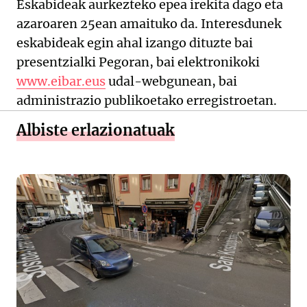
Eskabideak aurkezteko epea irekita dago eta
azaroaren 25ean amaituko da. Interesdunek
eskabideak egin ahal izango dituzte bai
presentzialki Pegoran, bai elektronikoki
www.eibar.eus
udal-webgunean, bai
administrazio publikoetako erregistroetan.
Albiste erlazionatuak