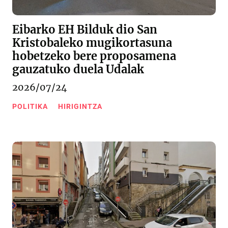
Eibarko EH Bilduk dio San
Kristobaleko mugikortasuna
hobetzeko bere proposamena
gauzatuko duela Udalak
2026/07/24
POLITIKA
HIRIGINTZA