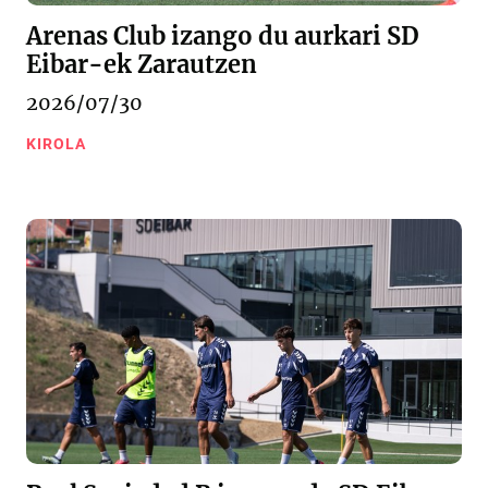
Arenas Club izango du aurkari SD
Eibar-ek Zarautzen
2026/07/30
KIROLA