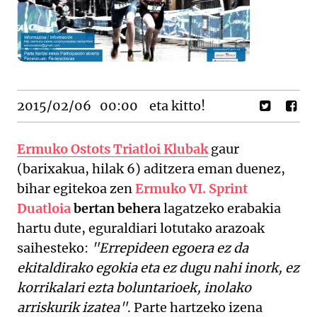
2015/02/06
00:00
eta kitto!
Ermuko Ostots Triatloi Klubak
gaur
(barixakua, hilak 6) aditzera eman duenez,
bihar egitekoa zen
Ermuko VI. Sprint
Duatloia
bertan behera
lagatzeko erabakia
hartu dute, eguraldiari lotutako arazoak
saihesteko:
"Errepideen egoera ez da
ekitaldirako egokia eta ez dugu nahi inork, ez
korrikalari ezta boluntarioek, inolako
arriskurik izatea"
. Parte hartzeko izena