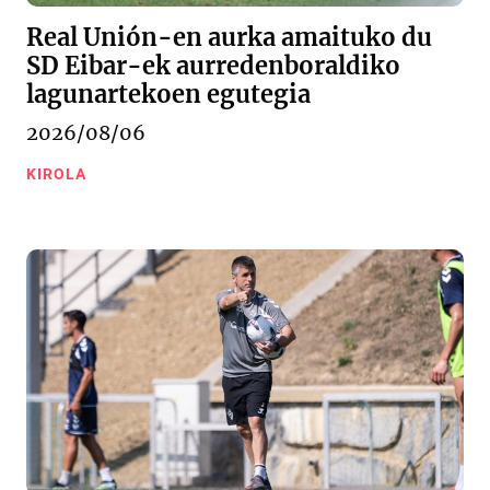
Real Unión-en aurka amaituko du
SD Eibar-ek aurredenboraldiko
lagunartekoen egutegia
2026/08/06
KIROLA