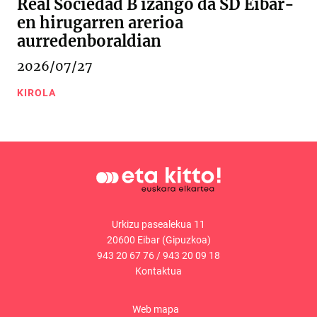
Real Sociedad B izango da SD Eibar-
en hirugarren arerioa
aurredenboraldian
2026/07/27
KIROLA
Urkizu pasealekua 11
20600 Eibar (Gipuzkoa)
943 20 67 76
/
943 20 09 18
Kontaktua
Web mapa