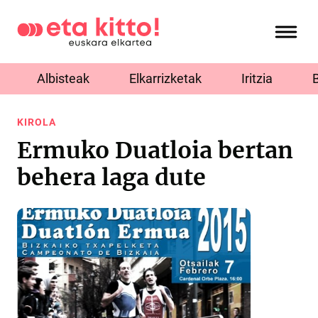
Albisteak
Elkarrizketak
Iritzia
KIROLA
Ermuko Duatloia bertan
behera laga dute