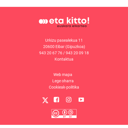
Urkizu pasealekua 11
20600 Eibar (Gipuzkoa)
943 20 67 76
/
943 20 09 18
Kontaktua
Web mapa
Lege oharra
Cookieak-politika