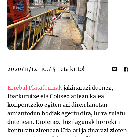
2020/11/12
10:45
eta kitto!
Errebal Plataformak
jakinarazi duenez,
Ibarkurutze eta Coliseo artean kalea
konpontzeko egiten ari diren lanetan
amiantodun hodiak agertu dira, lurra zulatu
dutenean. Diotenez, bizilagunak horrekin
konturatu zirenean Udalari jakinarazi zioten,