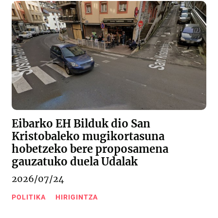
Eibarko EH Bilduk dio San
Kristobaleko mugikortasuna
hobetzeko bere proposamena
gauzatuko duela Udalak
2026/07/24
POLITIKA
HIRIGINTZA