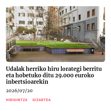
Udalak herriko hiru lorategi berritu
eta hobetuko ditu 29.000 euroko
inbertsioarekin
2026/07/20
HIRIGINTZA
GIZARTEA