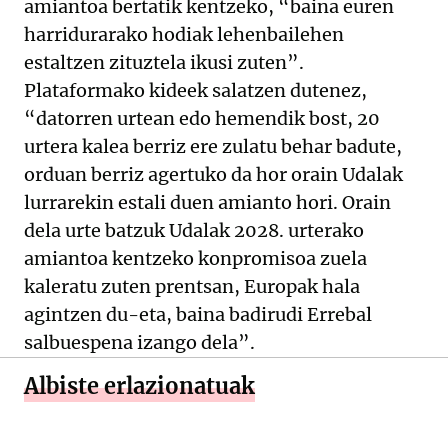
amiantoa bertatik kentzeko, “baina euren
harridurarako hodiak lehenbailehen
estaltzen zituztela ikusi zuten”.
Plataformako kideek salatzen dutenez,
“datorren urtean edo hemendik bost, 20
urtera kalea berriz ere zulatu behar badute,
orduan berriz agertuko da hor orain Udalak
lurrarekin estali duen amianto hori. Orain
dela urte batzuk Udalak 2028. urterako
amiantoa kentzeko konpromisoa zuela
kaleratu zuten prentsan, Europak hala
agintzen du-eta, baina badirudi Errebal
salbuespena izango dela”.
Albiste erlazionatuak