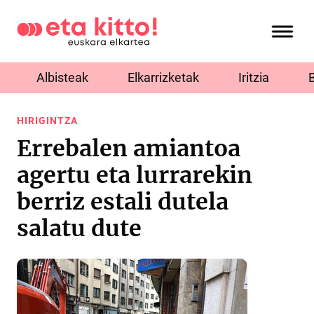
Albisteak
Elkarrizketak
Iritzia
HIRIGINTZA
Errebalen amiantoa
agertu eta lurrarekin
berriz estali dutela
salatu dute