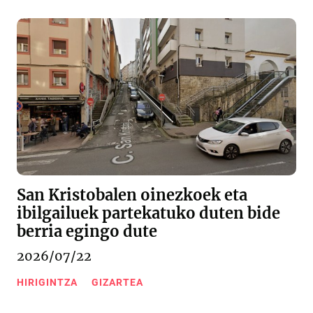
San Kristobalen oinezkoek eta
ibilgailuek partekatuko duten bide
berria egingo dute
2026/07/22
HIRIGINTZA
GIZARTEA