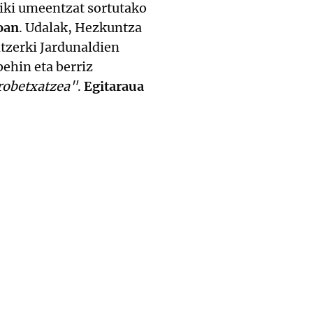
ziki umeentzat sortutako
oan
. Udalak, Hezkuntza
tzerki Jardunaldien
behin eta berriz
probetxatzea"
.
Egitaraua