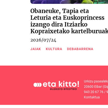
Obaneuke, Tapia eta
Leturia eta Euskoprincess
izango dira Itziarko
Kopraixetako kartelburua
2026/07/24
JAIAK
KULTURA
DEBABARRENA
Urkizu pasealek
20600 Eibar (Gi
943 20 67 76
/
9
Kontaktua