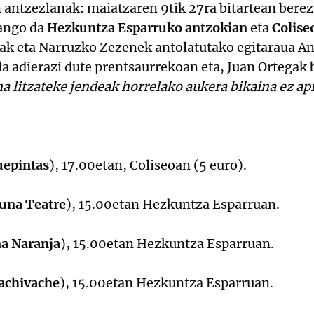
 antzezlanak: maiatzaren 9tik 27ra bitartean bere
zango da
Hezkuntza Esparruko antzokian
eta
Colise
ak eta Narruzko Zezenek antolatutako egitaraua An
la adierazi dute prentsaurrekoan eta, Juan Ortegak 
a litzateke jendeak horrelako aukera bikaina ez a
uepintas
), 17.00etan, Coliseoan (5 euro).
una Teatre
), 15.00etan Hezkuntza Esparruan.
a Naranja
), 15.00etan Hezkuntza Esparruan.
achivache
), 15.00etan Hezkuntza Esparruan.