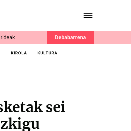
rideak
Debabarrena
K
KIROLA
KULTURA
ketak sei
izkigu