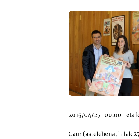
2015/04/27
00:00
eta k
Gaur (astelehena, hilak 2