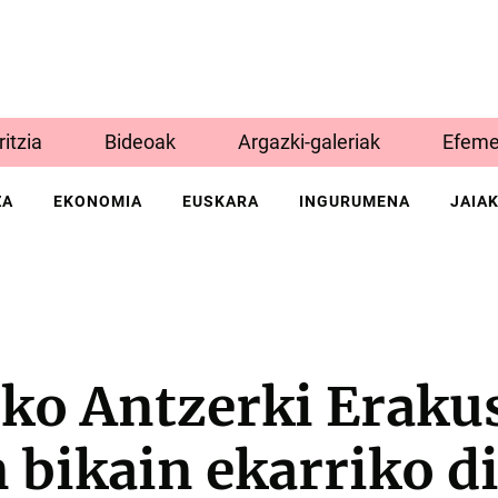
Iritzia
Bideoak
Argazki-galeriak
Efeme
ZA
EKONOMIA
EUSKARA
INGURUMENA
JAIA
ko Antzerki Erakus
 bikain ekarriko d