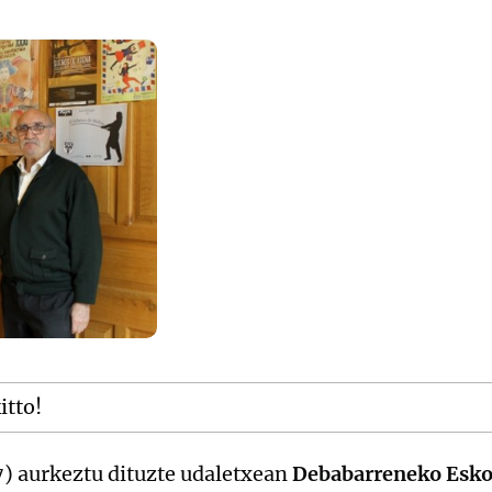
itto!
7) aurkeztu dituzte udaletxean
Debabarreneko Eskol