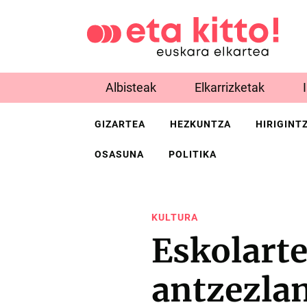
Albisteak
Elkarrizketak
GIZARTEA
HEZKUNTZA
HIRIGINT
OSASUNA
POLITIKA
KULTURA
Eskolarte
antzezlan