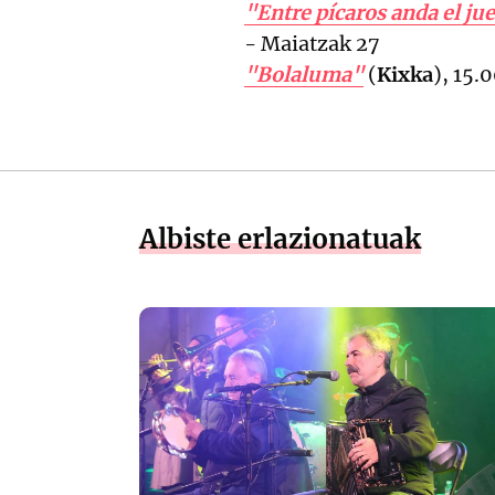
"Entre pícaros anda el ju
- Maiatzak 27
"Bolaluma"
(
Kixka
), 15.
Albiste erlazionatuak