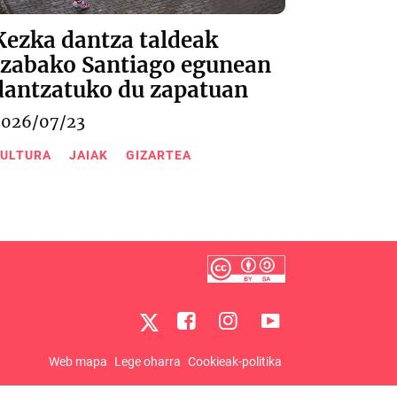
Kezka dantza taldeak
Izabako Santiago egunean
dantzatuko du zapatuan
2026/07/23
ULTURA
JAIAK
GIZARTEA
Web mapa
Lege oharra
Cookieak-politika