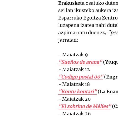
Erakusketa
osatuko duten
sei lan ikusteko aukera i
Esparruko Egoitza Zentro
luzapena izatea nahi dute
azpimarratu duenez,
"pen
jarraian:
- Maiatzak 9
"Sueños de arena"
(
Ytuq
- Maiatzak 12
"Codigo postal 00"
(
Engr
- Maiatzak 18
"Kontu kontari"
(
La Enan
- Maiatzak 20
"El sobrino de Mélies"
(
C
- Maiatzak 26