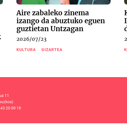
Aire zabaleko zinema
izango da abuztuko eguen
guztietan Untzagan
k
2026/07/23
KULTURA
GIZARTEA
K
ua 11
puzkoa)
43 20 09 18