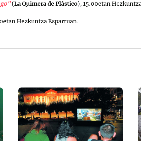
ego"
(
La Quimera de Plástico
), 15.00etan Hezkuntz
00etan Hezkuntza Esparruan.