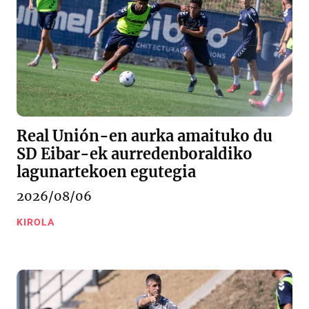
Real Unión-en aurka amaituko du
SD Eibar-ek aurredenboraldiko
lagunartekoen egutegia
2026/08/06
KIROLA