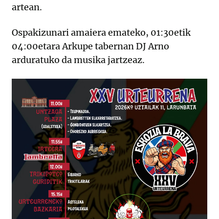
artean.
Ospakizunari amaiera emateko, 01:30etik
04:00etara Arkupe tabernan DJ Arno
arduratuko da musika jartzeaz.