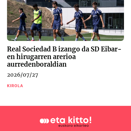
Real Sociedad B izango da SD Eibar-
en hirugarren arerioa
aurredenboraldian
2026/07/27
KIROLA