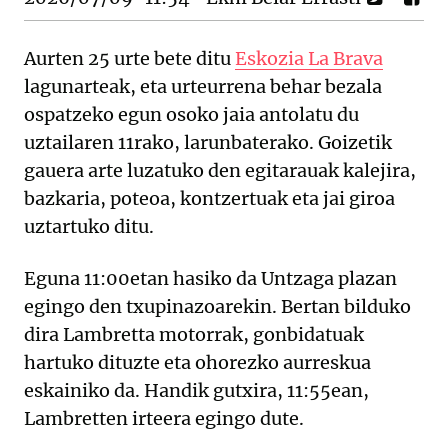
Aurten 25 urte bete ditu
Eskozia La Brava
lagunarteak, eta urteurrena behar bezala
ospatzeko egun osoko jaia antolatu du
uztailaren 11rako, larunbaterako. Goizetik
gauera arte luzatuko den egitarauak kalejira,
bazkaria, poteoa, kontzertuak eta jai giroa
uztartuko ditu.
Eguna 11:00etan hasiko da Untzaga plazan
egingo den txupinazoarekin. Bertan bilduko
dira Lambretta motorrak, gonbidatuak
hartuko dituzte eta ohorezko aurreskua
eskainiko da. Handik gutxira, 11:55ean,
Lambretten irteera egingo dute.