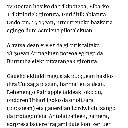
12:00etan hasiko da trikipoteoa, Eibarko
Trikitilariek girotuta, Guriditik abiatuta.
Ondoren, 15:15ean, urteurreneko bazkaria
egingo dute Astelena pilotalekuan.
Arratsaldean ere ez da girorik faltako.
18:30ean Armaginen poteoa egingo da
Burrunba elektrotxarangak girotuta.
Gaueko ekitaldi nagusiak 20:30ean hasiko
dira Untzaga plazan, harmailen aldean.
Lehenengo Painapple taldeak joko du,
ondoren Urkari igoko da oholtzara
(22:30ean) eta gauerdian Lordwitch izango
da protagonista. Antolatzaileek, gainera,
sorpresa bat ere iragarri dute kontzertuen