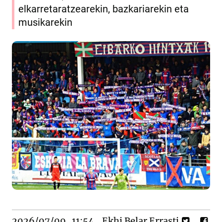
elkarretaratzearekin, bazkariarekin eta
musikarekin
2026/07/09
11:54
Ekhi Belar Errasti