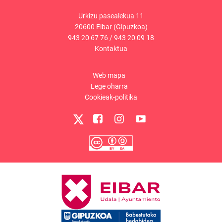
Urkizu pasealekua 11
20600 Eibar (Gipuzkoa)
943 20 67 76
/
943 20 09 18
Kontaktua
Web mapa
Lege oharra
Cookieak-politika