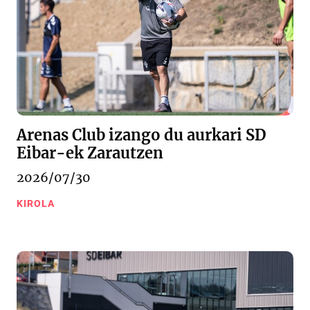
Arenas Club izango du aurkari SD
Eibar-ek Zarautzen
2026/07/30
KIROLA