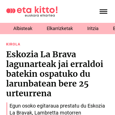
Albisteak
Elkarrizketak
Iritzia
KIROLA
Eskozia La Brava
lagunarteak jai erraldoi
batekin ospatuko du
larunbatean bere 25
urteurrena
Egun osoko egitaraua prestatu du Eskozia
La Bravak, Lambretta motorren