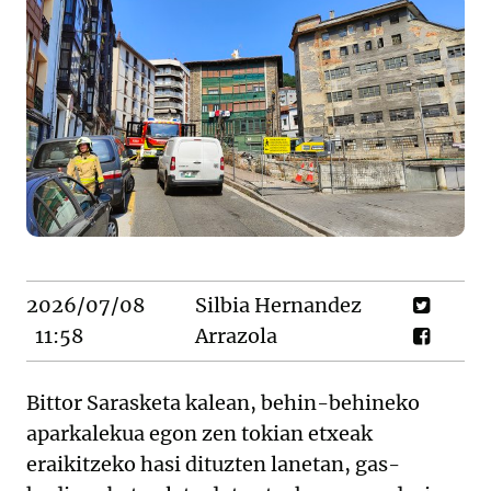
2026/07/08
Silbia Hernandez
11:58
Arrazola
Bittor Sarasketa kalean, behin-behineko
aparkalekua egon zen tokian etxeak
eraikitzeko hasi dituzten lanetan, gas-