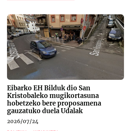
Eibarko EH Bilduk dio San
Kristobaleko mugikortasuna
hobetzeko bere proposamena
gauzatuko duela Udalak
2026/07/24