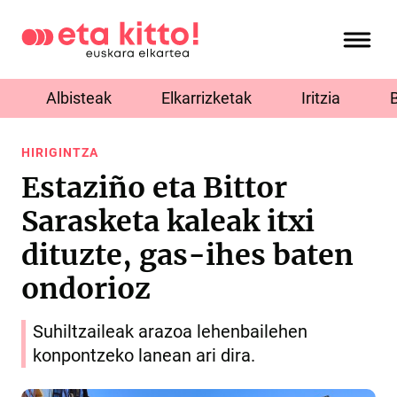
Albisteak
Elkarrizketak
Iritzia
HIRIGINTZA
Estaziño eta Bittor
Sarasketa kaleak itxi
dituzte, gas-ihes baten
ondorioz
Suhiltzaileak arazoa lehenbailehen
konpontzeko lanean ari dira.