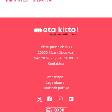
HIRIGINTZA
GIZARTEA
Urkizu pasealekua 11
20600 Eibar (Gipuzkoa)
943 20 67 76
/
943 20 09 18
Kontaktua
Web mapa
Lege oharra
Cookieak-politika