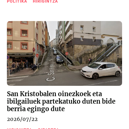
POLITIKA
HIRIGINTZA
San Kristobalen oinezkoek eta
ibilgailuek partekatuko duten bide
berria egingo dute
2026/07/22