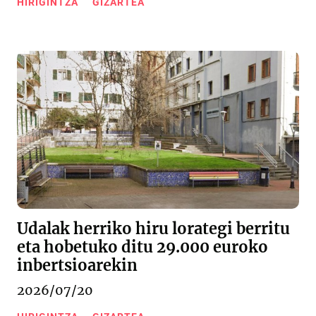
HIRIGINTZA
GIZARTEA
Udalak herriko hiru lorategi berritu
eta hobetuko ditu 29.000 euroko
inbertsioarekin
2026/07/20