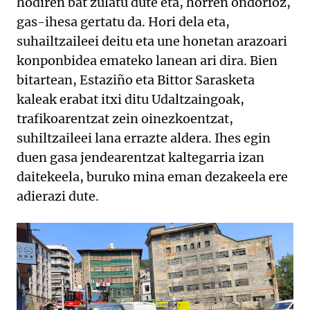
hodiren bat zulatu dute eta, horren ondorioz,
gas-ihesa gertatu da. Hori dela eta,
suhailtzaileei deitu eta une honetan arazoari
konponbidea emateko lanean ari dira. Bien
bitartean, Estaziño eta Bittor Sarasketa
kaleak erabat itxi ditu Udaltzaingoak,
trafikoarentzat zein oinezkoentzat,
suhiltzaileei lana errazte aldera. Ihes egin
duen gasa jendearentzat kaltegarria izan
daitekeela, buruko mina eman dezakeela ere
adierazi dute.