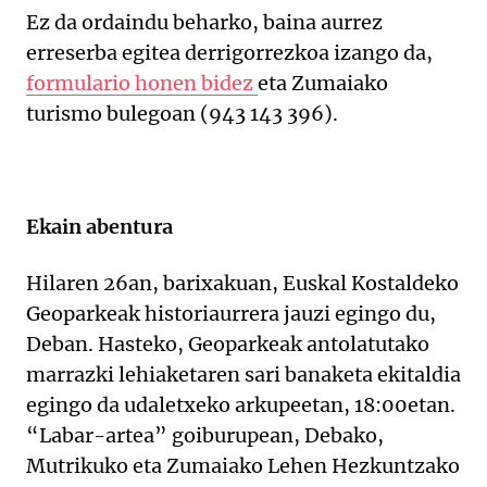
Ez da ordaindu beharko, baina aurrez
erreserba egitea derrigorrezkoa izango da,
formulario honen bidez
eta Zumaiako
turismo bulegoan (943 143 396).
Ekain abentura
Hilaren 26an, barixakuan, Euskal Kostaldeko
Geoparkeak historiaurrera jauzi egingo du,
Deban. Hasteko, Geoparkeak antolatutako
marrazki lehiaketaren sari banaketa ekitaldia
egingo da udaletxeko arkupeetan, 18:00etan.
“Labar-artea” goiburupean, Debako,
Mutrikuko eta Zumaiako Lehen Hezkuntzako