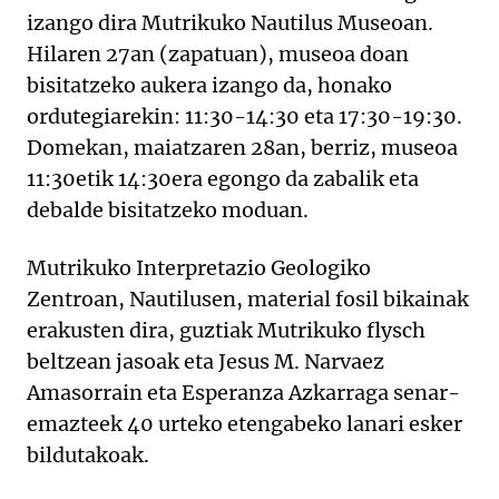
izango dira Mutrikuko Nautilus Museoan.
Hilaren 27an (zapatuan), museoa doan
bisitatzeko aukera izango da, honako
ordutegiarekin: 11:30-14:30 eta 17:30-19:30.
Domekan, maiatzaren 28an, berriz, museoa
11:30etik 14:30era egongo da zabalik eta
debalde bisitatzeko moduan.
Mutrikuko Interpretazio Geologiko
Zentroan, Nautilusen, material fosil bikainak
erakusten dira, guztiak Mutrikuko flysch
beltzean jasoak eta Jesus M. Narvaez
Amasorrain eta Esperanza Azkarraga senar-
emazteek 40 urteko etengabeko lanari esker
bildutakoak.