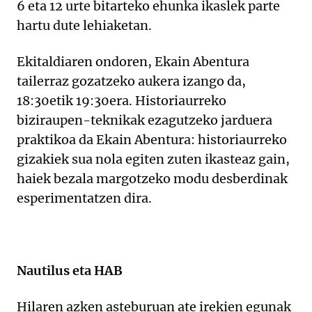
6 eta 12 urte bitarteko ehunka ikaslek parte
hartu dute lehiaketan.
Ekitaldiaren ondoren, Ekain Abentura
tailerraz gozatzeko aukera izango da,
18:30etik 19:30era. Historiaurreko
biziraupen-teknikak ezagutzeko jarduera
praktikoa da Ekain Abentura: historiaurreko
gizakiek sua nola egiten zuten ikasteaz gain,
haiek bezala margotzeko modu desberdinak
esperimentatzen dira.
Nautilus eta HAB
Hilaren azken asteburuan ate irekien egunak