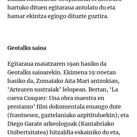
hartuko dituen egitaraua antolatu du eta
hamar ekintza egingo dituzte guztira.
Geotalks saioa
Egitaraua maiatzaren 19an hasiko da
Geotalks saioarekin. Ekimena 19:00etan
hasiko da, Zumaiako Aita Mari antzokian,
‘Artearen sustraiak’ lelopean. Bertan, ‘La
cueva Cosquer: Una obra maestra en
prestamo’ film dokumentala emango dute
(frantsesez, gaztelaniako azpitituluekin); eta
Diego Garate arkeologoak (Kantabriako
Unibertsitatea) hitzaldia eskainiko du eta,