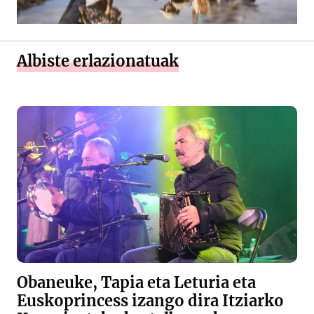
Albiste erlazionatuak
Obaneuke, Tapia eta Leturia eta
Euskoprincess izango dira Itziarko