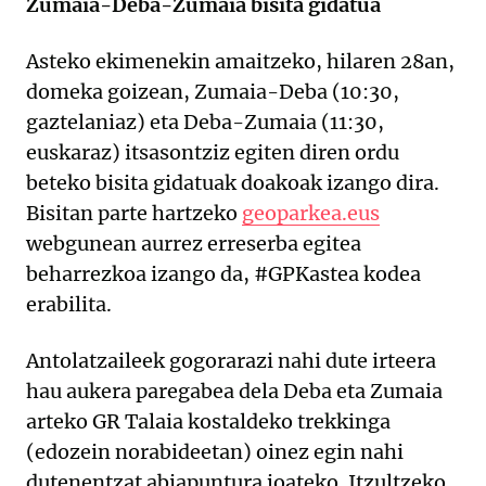
Zumaia-Deba-Zumaia bisita gidatua
Asteko ekimenekin amaitzeko, hilaren 28an,
domeka goizean, Zumaia-Deba (10:30,
gaztelaniaz) eta Deba-Zumaia (11:30,
euskaraz) itsasontziz egiten diren ordu
beteko bisita gidatuak doakoak izango dira.
Bisitan parte hartzeko
geoparkea.eus
webgunean aurrez erreserba egitea
beharrezkoa izango da, #GPKastea kodea
erabilita.
Antolatzaileek gogorarazi nahi dute irteera
hau aukera paregabea dela Deba eta Zumaia
arteko GR Talaia kostaldeko trekkinga
(edozein norabideetan) oinez egin nahi
dutenentzat abiapuntura joateko. Itzultzeko