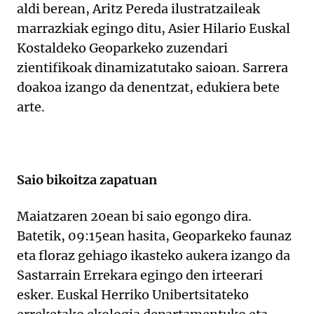
aldi berean, Aritz Pereda ilustratzaileak
marrazkiak egingo ditu, Asier Hilario Euskal
Kostaldeko Geoparkeko zuzendari
zientifikoak dinamizatutako saioan. Sarrera
doakoa izango da denentzat, edukiera bete
arte.
Saio bikoitza zapatuan
Maiatzaren 20ean bi saio egongo dira.
Batetik, 09:15ean hasita, Geoparkeko faunaz
eta floraz gehiago ikasteko aukera izango da
Sastarrain Errekara egingo den irteerari
esker. Euskal Herriko Unibertsitateko