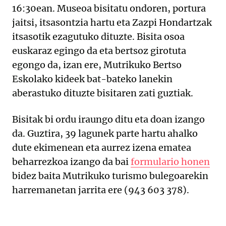
16:30ean. Museoa bisitatu ondoren, portura
jaitsi, itsasontzia hartu eta Zazpi Hondartzak
itsasotik ezagutuko dituzte. Bisita osoa
euskaraz egingo da eta bertsoz girotuta
egongo da, izan ere, Mutrikuko Bertso
Eskolako kideek bat-bateko lanekin
aberastuko dituzte bisitaren zati guztiak.
Bisitak bi ordu iraungo ditu eta doan izango
da. Guztira, 39 lagunek parte hartu ahalko
dute ekimenean eta aurrez izena ematea
beharrezkoa izango da bai
formulario honen
bidez baita Mutrikuko turismo bulegoarekin
harremanetan jarrita ere (943 603 378).