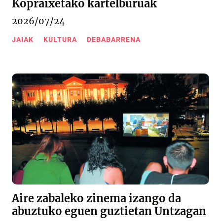
Kopraixetako kartelburuak
2026/07/24
JAIAK
KULTURA
DEBABARRENA
Aire zabaleko zinema izango da
abuztuko eguen guztietan Untzagan