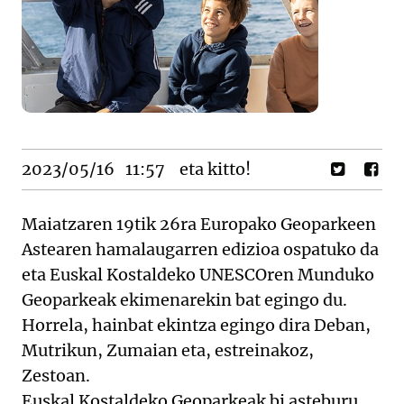
2023/05/16
11:57
eta kitto!
Maiatzaren 19tik 26ra Europako Geoparkeen
Astearen hamalaugarren edizioa ospatuko da
eta Euskal Kostaldeko UNESCOren Munduko
Geoparkeak ekimenarekin bat egingo du.
Horrela, hainbat ekintza egingo dira Deban,
Mutrikun, Zumaian eta, estreinakoz,
Zestoan.
Euskal Kostaldeko Geoparkeak bi asteburu