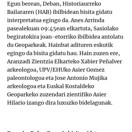
Egun berean, Deban, Historiaurreko
Bailararen (HAB) ibilbidean bisita gidatu
interpretatua egingo da. Anes Arrinda
pasealekuan 09:45ean elkartuta, Sasiolako
begiratokira joan-etorriko ibilbidea antolatu
du Geoparkeak. Hainbat adituren eskutik
egingo da bisita gidatu hau. Hain zuzen ere,
Aranzadi Zientzia Elkarteko Xabier Peñalver
arkeologoa, UPV/EHUko Asier Gomez
paleontologoa eta Jose Antonio Mujika
arkeologoa eta Euskal Kostaldeko
Geoparkeko zuzendari zientifiko Asier
Hilario izango dira luxuzko bidelagunak.