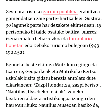
Zestoara iristeko
garraio publikoa
erabiltzea
gomendatzen zaie parte-hartzaileei. Guztira,
30 lagunek parte har dezakete ekimenean, 15
pertsonako bi talde osatuko baitira. Aurrez
izena ematea beharrezkoa da
formulario
honetan
edo Debako turismo bulegoan (943
192 452).
Eguneko beste ekintza Mutrikun egingo da.
Izan ere, Geoparkeak eta Mutrikuko Bertso
Eskolak bisita gidatu berezia antolatu dute
elkarlanean: ‘Zazpi hondartza, zazpi bertso’.
‘Nautilus, flyscheko fosilak’ izeneko
bisitaren aldaera artistikoagoa izango den
hau Mutrikuko Nautilus Museoan hasiko da,