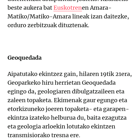
beste aukera bat
Euskotren
en Amara-
Matiko/Matiko-Amara lineak izan daitezke,
orduro zerbitzuak dituztenak.
Geoquedada
Aipatutako ekintzez gain, hilaren 19tik 21era,
Geoparkeko hiru herrietan Geoquedada
egingo da, geologiaren dibulgatzaileen eta
zaleen topaketa. Ekimenak gaur egungo eta
etorkizuneko joeren topaketa- eta garapen-
ekintza izateko helburua du, baita ezagutza
eta geologia arloekin lotutako ekintzen
transmisiorako tresna ere.