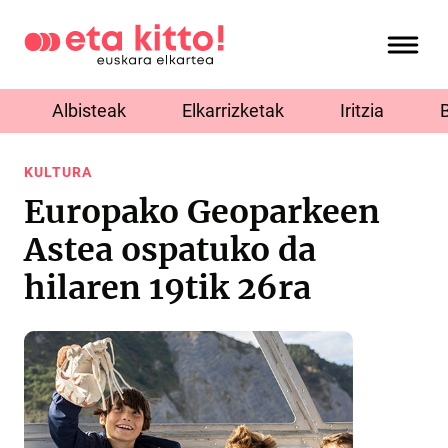
Albisteak
Elkarrizketak
Iritzia
KULTURA
Europako Geoparkeen
Astea ospatuko da
hilaren 19tik 26ra