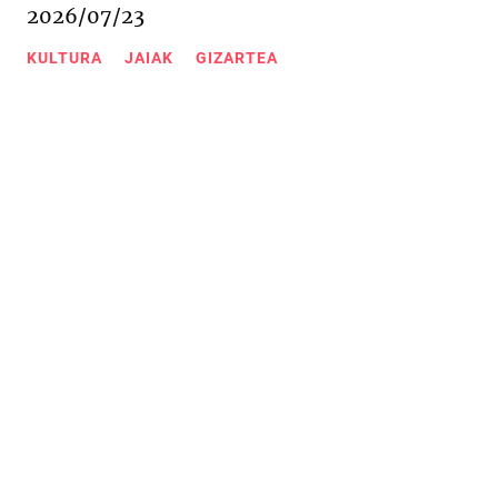
2026/07/23
KULTURA
JAIAK
GIZARTEA
Urkizu pasealekua 11
20600 Eibar (Gipuzkoa)
943 20 67 76
/
943 20 09 18
Kontaktua
Web mapa
Lege oharra
Cookieak-politika