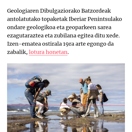
Geologiaren Dibulgaziorako Batzordeak
antolatutako topaketak Iberiar Penintsulako
ondare geologikoa eta geoparkeen sarea
ezagutaraztea eta zubilana egitea ditu xede.
Izen-ematea ostirala 19ra arte egongo da
zabalik,
lotura honetan
.