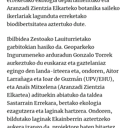
erreketako ekologia departamentuko eta
Aranzadi Zientzia Elkarteko botanika saileko
ikerlariak lagunduta erreketako
biodibertsitatea aztertuko dute.
Ibilbidea Zestoako Lauiturrietako
garbitokian hasiko da. Geoparkeko
Ingurumeneko arduradun Gonzalo Torrek
aurkeztuko du euskaraz eta gaztelaniaz
egingo den landa-irteera eta, ondoren, Aitor
Larrañaga eta Ioar de Guzmán (UPV/EHU),
eta Anaïs Mitxelena (Aranzadi Zientzia
Elkartea) adituekin abiatuko da taldea
Sastarrain Errekara, bertako ekologia
ezagutzera eta laginak hartzera. Ondoren,
bildutako laginak Ekainberrin aztertzeko
aukera izango da, proiektore baten bitartez.