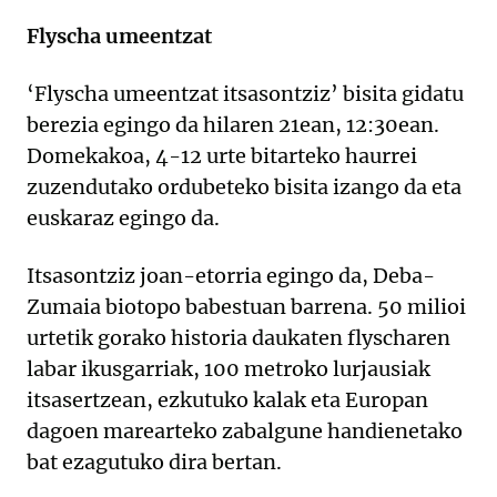
Flyscha umeentzat
‘Flyscha umeentzat itsasontziz’ bisita gidatu
berezia egingo da hilaren 21ean, 12:30ean.
Domekakoa, 4-12 urte bitarteko haurrei
zuzendutako ordubeteko bisita izango da eta
euskaraz egingo da.
Itsasontziz joan-etorria egingo da, Deba-
Zumaia biotopo babestuan barrena. 50 milioi
urtetik gorako historia daukaten flyscharen
labar ikusgarriak, 100 metroko lurjausiak
itsasertzean, ezkutuko kalak eta Europan
dagoen marearteko zabalgune handienetako
bat ezagutuko dira bertan.