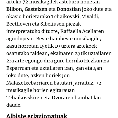
arteko 72 musikagilek asteburu honetan
Bilbon, Gasteizen
eta
Donostian
joko dute eta
okasio horietarako Tchaikovski, Vivaldi,
Beethoven eta Sibeliusen piezak
interpretatuko dituzte, Raffaella Acellaren
agindupean. Beste hainbeste musikagile,
kasu horretan 15etik 19 urtera artekoek
osatutako taldean, ekainaren 27tik uztailaren
2ra arte egongo dira gure herriko Hezkuntza
Esparruan eta uztailaren 2an, 3an eta 4an
joko dute, azken horiek Jon
Malaxetxebarriaren batutari jarraituz. 72
musikagile horien egitarauan
Tchaikovskiren eta Dvoraren hainbat lan
daude.
Albiste erlazionatuak