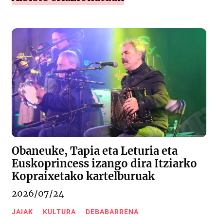
Obaneuke, Tapia eta Leturia eta
Euskoprincess izango dira Itziarko
Kopraixetako kartelburuak
2026/07/24
JAIAK
KULTURA
DEBABARRENA