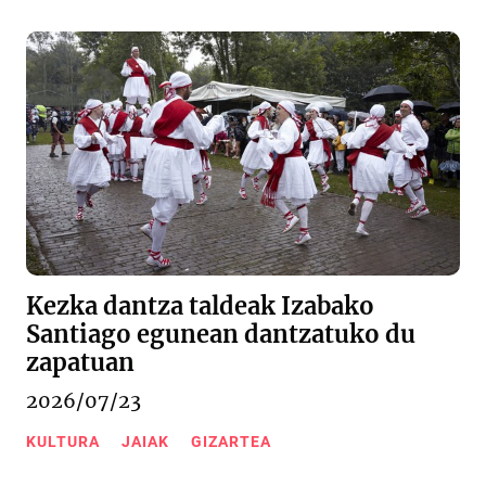
Kezka dantza taldeak Izabako
Santiago egunean dantzatuko du
zapatuan
2026/07/23
KULTURA
JAIAK
GIZARTEA