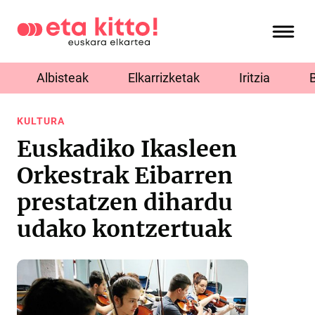
Albisteak
Elkarrizketak
Iritzia
KULTURA
Euskadiko Ikasleen
Orkestrak Eibarren
prestatzen dihardu
udako kontzertuak