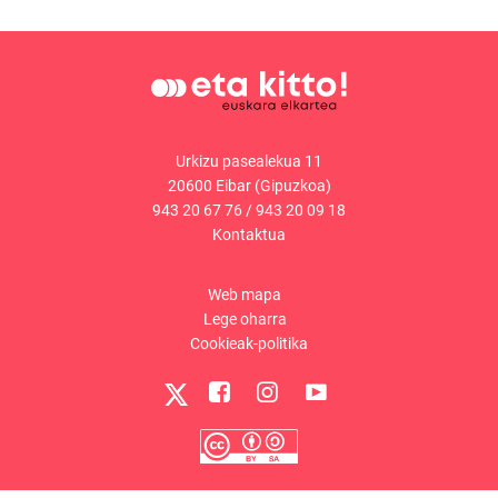
Urkizu pasealekua 11
20600 Eibar (Gipuzkoa)
943 20 67 76
/
943 20 09 18
Kontaktua
Web mapa
Lege oharra
Cookieak-politika