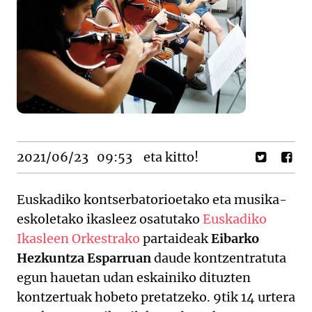
2021/06/23
09:53
eta kitto!
Euskadiko kontserbatorioetako eta musika-
eskoletako ikasleez osatutako
Euskadiko
Ikasleen Orkestrako
partaideak
Eibarko
Hezkuntza Esparruan
daude kontzentratuta
egun hauetan udan eskainiko dituzten
kontzertuak hobeto pretatzeko. 9tik 14 urtera