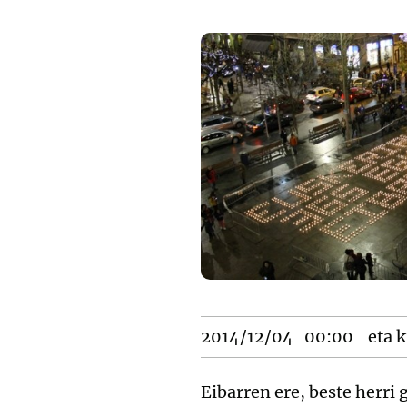
2014/12/04
00:00
eta k
Eibarren ere, beste herr