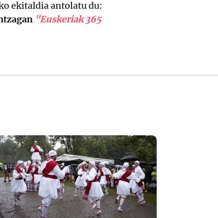
o ekitaldia antolatu du:
ntzagan
"Euskeriak 365