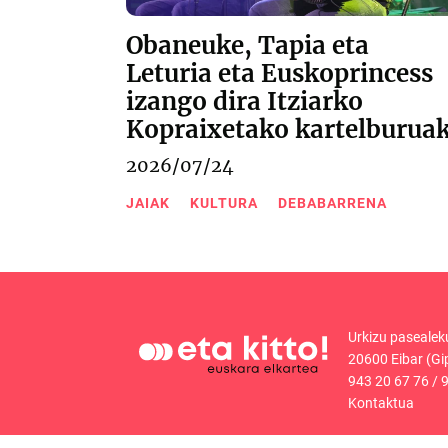
Obaneuke, Tapia eta
Leturia eta Euskoprincess
izango dira Itziarko
Kopraixetako kartelburua
2026/07/24
JAIAK
KULTURA
DEBABARRENA
Urkizu pasealek
20600 Eibar (Gi
943 20 67 76
/
9
Kontaktua