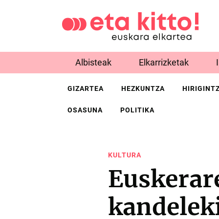
Albisteak
Elkarrizketak
GIZARTEA
HEZKUNTZA
HIRIGINT
OSASUNA
POLITIKA
KULTURA
Euskerar
kandeleki