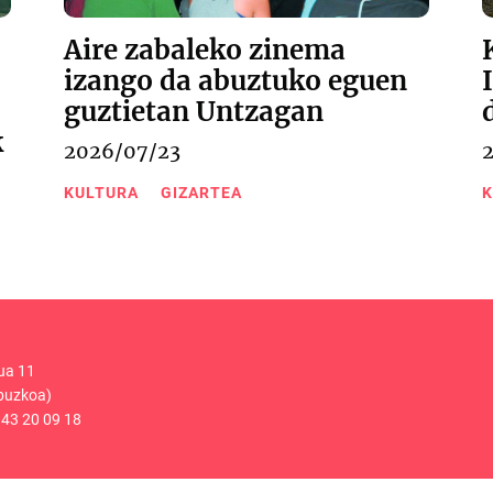
Aire zabaleko zinema
izango da abuztuko eguen
guztietan Untzagan
k
2026/07/23
KULTURA
GIZARTEA
K
ua 11
puzkoa)
43 20 09 18