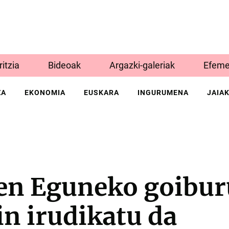
Iritzia
Bideoak
Argazki-galeriak
Efeme
ZA
EKONOMIA
EUSKARA
INGURUMENA
JAIA
en Eguneko goibur
n irudikatu da