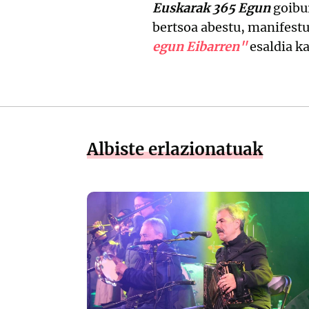
Euskarak 365 Egun
goibur
bertsoa abestu, manifestu
egun Eibarren"
esaldia ka
Albiste erlazionatuak