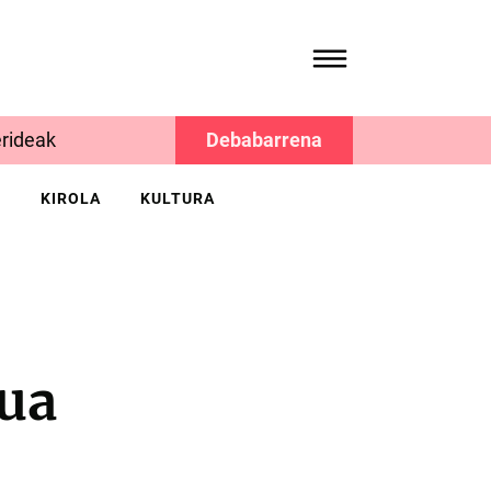
rideak
Debabarrena
K
KIROLA
KULTURA
ua