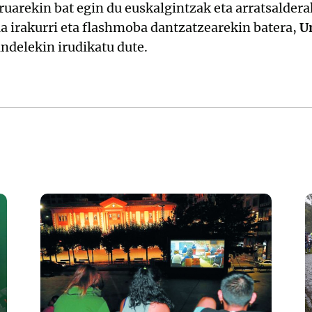
uarekin bat egin du euskalgintzak eta arratsalderak
a irakurri eta flashmoba dantzatzearekin batera,
U
ndelekin irudikatu dute.