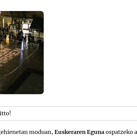
itto!
i gehienetan moduan,
Euskeraren Eguna
ospatzeko a