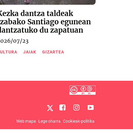
Kezka dantza taldeak
Izabako Santiago egunean
dantzatuko du zapatuan
2026/07/23
ULTURA
JAIAK
GIZARTEA
Web mapa
Lege oharra
Cookieak-politika