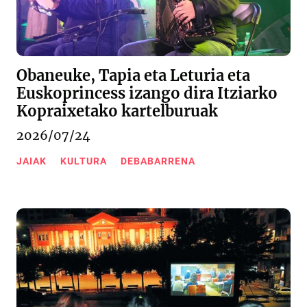
Obaneuke, Tapia eta Leturia eta
Euskoprincess izango dira Itziarko
Kopraixetako kartelburuak
2026/07/24
JAIAK
KULTURA
DEBABARRENA