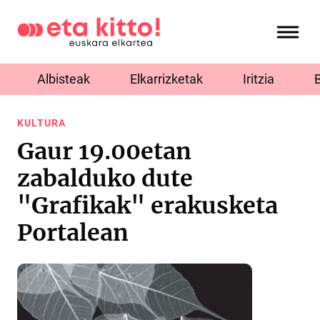
Albisteak
Elkarrizketak
Iritzia
KULTURA
Gaur 19.00etan
zabalduko dute
"Grafikak" erakusketa
Portalean