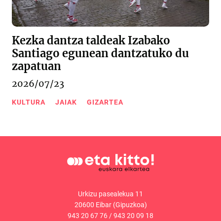
Kezka dantza taldeak Izabako
Santiago egunean dantzatuko du
zapatuan
2026/07/23
KULTURA
JAIAK
GIZARTEA
Urkizu pasealekua 11
20600 Eibar (Gipuzkoa)
943 20 67 76
/
943 20 09 18