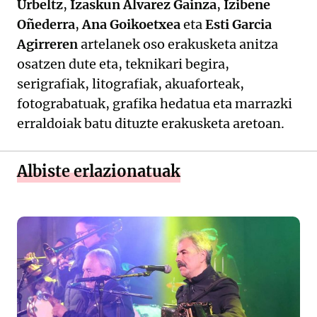
Urbeltz
,
Izaskun Alvarez Gainza
,
Izibene
Oñederra
,
Ana Goikoetxea
eta
Esti Garcia
Agirreren
artelanek oso erakusketa anitza
osatzen dute eta, teknikari begira,
serigrafiak, litografiak, akuaforteak,
fotograbatuak, grafika hedatua eta marrazki
erraldoiak batu dituzte erakusketa aretoan.
Albiste erlazionatuak