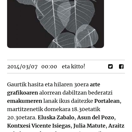
2014/03/07
00:00
eta kitto!
Gaurtik hasita eta hilaren 30era
arte
grafikoaren
alorrean dabiltzan bederatzi
emakumeren
lanak ikus daitezke
Portalean
,
martitzenetik domekara 18.30etatik
20.30etara.
Eluska Zabalo
,
Asun del Pozo
,
Kontxesi Vicente Isiegas
,
Julia Matute
,
Araitz