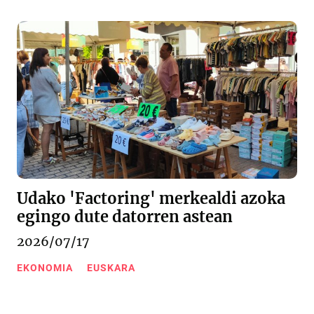
Udako 'Factoring' merkealdi azoka
egingo dute datorren astean
2026/07/17
EKONOMIA
EUSKARA