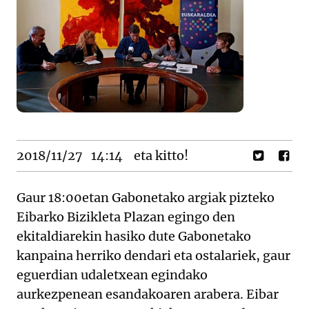
2018/11/27
14:14
eta kitto!
Gaur 18:00etan Gabonetako argiak pizteko
Eibarko Bizikleta Plazan egingo den
ekitaldiarekin hasiko dute Gabonetako
kanpaina herriko dendari eta ostalariek, gaur
eguerdian udaletxean egindako
aurkezpenean esandakoaren arabera. Eibar