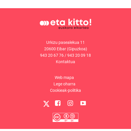
Urkizu pasealekua 11
20600 Eibar (Gipuzkoa)
943 20 67 76
/
943 20 09 18
Kontaktua
Web mapa
Lege oharra
Cookieak-politika