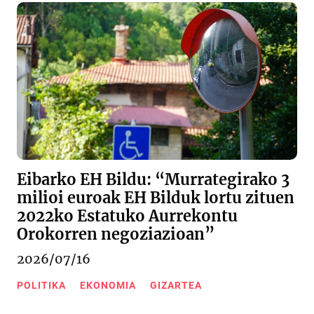
Eibarko EH Bildu: “Murrategirako 3
milioi euroak EH Bilduk lortu zituen
2022ko Estatuko Aurrekontu
Orokorren negoziazioan”
2026/07/16
POLITIKA
EKONOMIA
GIZARTEA