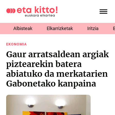
Albisteak
Elkarrizketak
Iritzia
EKONOMIA
Gaur arratsaldean argiak
piztearekin batera
abiatuko da merkatarien
Gabonetako kanpaina