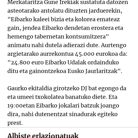
Merkataritza Gune Irekiak sustatuta datozen
asteotarako antolatu dituzten jarduerekin,
"Eibarko kaleei bizia eta kolorea emateaz
gain, jendea Eibarko dendetan erostera eta
hemengo tabernetan kontsumitzera"
animatu nahi dutela adierazi dute. Aurtengo
argietarako aurrekontua 45.000 eurokoa da:
"24.800 euro Eibarko Udalak ordainduko
ditu eta gainontzekoa Eusko Jaurlaritzak".
Gaurko ekitaldia girotzeko DJ bat egongo da
eta umeei txokolatea banatuko diete. Eta
19:00etan Eibarko jokalari batzuk joango
dira, nahi dutenentzat sinadurak egiteko
prest.
Albiste erlazionatuak