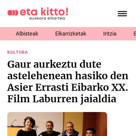
Albisteak
Elkarrizketak
Iritzia
KULTURA
Gaur aurkeztu dute
astelehenean hasiko den
Asier Errasti Eibarko XX.
Film Laburren jaialdia