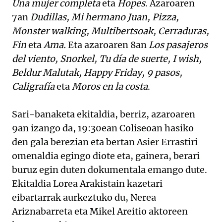
Una mujer completa
eta
Hopes
. Azaroaren
7an
Dudillas, Mi hermano Juan, Pizza,
Monster walking, Multibertsoak, Cerraduras,
Fin
eta
Ama.
Eta azaroaren 8an
Los pasajeros
del viento, Snorkel, Tu día de suerte, I wish,
Beldur Malutak, Happy Friday, 9 pasos,
Caligrafía
eta
Moros en la costa
.
Sari-banaketa ekitaldia, berriz, azaroaren
9an izango da, 19:30ean Coliseoan hasiko
den gala berezian eta bertan Asier Errastiri
omenaldia egingo diote eta, gainera, berari
buruz egin duten dokumentala emango dute.
Ekitaldia Lorea Arakistain kazetari
eibartarrak aurkeztuko du, Nerea
Ariznabarreta eta Mikel Areitio aktoreen