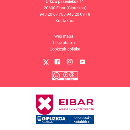
Urkizu pasealekua 11
20600 Eibar (Gipuzkoa)
943 20 67 76
/
943 20 09 18
Kontaktua
Web mapa
Lege oharra
Cookieak-politika