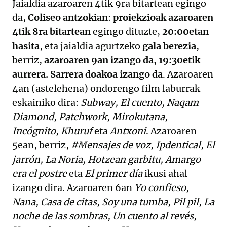
Jaialdia azaroaren 4tik 9ra bitartean egingo
da,
Coliseo antzokian
:
proiekzioak azaroaren
4tik 8ra bitartean
egingo dituzte,
20:00etan
hasita
, eta jaialdia agurtzeko
gala berezia
,
berriz,
azaroaren 9an izango da, 19:30etik
aurrera. Sarrera doakoa izango da
. Azaroaren
4an (astelehena) ondorengo film laburrak
eskainiko dira:
Subway, El cuento, Naqam
Diamond, Patchwork, Mirokutana,
Incógnito, Khuruf
eta
Antxoni
. Azaroaren
5ean, berriz,
#Mensajes de voz, Ipdentical, El
jarrón, La Noria, Hotzean garbitu, Amargo
era el postre
eta
El primer día
ikusi ahal
izango dira. Azaroaren 6an
Yo confieso,
Nana, Casa de citas, Soy una tumba, Pil pil, La
noche de las sombras, Un cuento al revés,