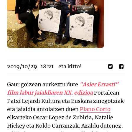
2019/10/29
18:21
eta kitto!
Gaur goizean aurkeztu dute
"
Asier Errasti"
film labur jaialdiaren XX. edizioa
Portalean
Patxi Lejardi Kultura eta Euskara zinegotziak
eta jaialdia antolatzen duen
Plano Corto
elkarteko Oscar Lopez de Zubiria, Natalie
Hickey eta Koldo Carranzak. Azaldu dutenez,