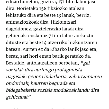
edizio honetan, guztira, 171 film labur jaso
dira. Horietako 158 fikziozko atalean
lehiatuko dira eta beste 13 lanak, berriz,
animaziozkoak dira. Hizkuntzari
dagokionez, gaztelerazko lanak dira
gehienak: euskeraz 7 film labur aurkeztu
dituzte eta beste 14 atzerriko hizkuntzaren
batean. Aurten ez da Eibarko lanik jaso eta,
beraz, sari hori eman barik geratuko da.
Bestalde, antolatzaileen berbetan,
“gai
sozialak dira aurtengo protagonista
nagusiak: genero indarkeria, zahartzaroaren
ondorioak, haurren begirada eta
bidegabekeria soziala modukoak landu dira
gehienbat”.