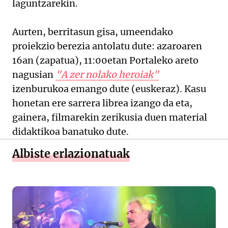
laguntzarekin.
Aurten, berritasun gisa, umeendako
proiekzio berezia antolatu dute: azaroaren
16an (zapatua), 11:00etan Portaleko areto
nagusian
"A zer nolako heroiak"
izenburukoa emango dute (euskeraz). Kasu
honetan ere sarrera librea izango da eta,
gainera, filmarekin zerikusia duen material
didaktikoa banatuko dute.
Albiste erlazionatuak