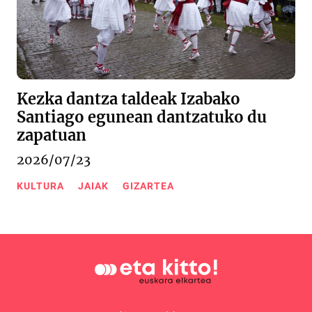
Kezka dantza taldeak Izabako
Santiago egunean dantzatuko du
zapatuan
2026/07/23
KULTURA
JAIAK
GIZARTEA