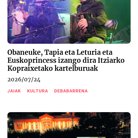
Obaneuke, Tapia eta Leturia eta
Euskoprincess izango dira Itziarko
Kopraixetako kartelburuak
2026/07/24
JAIAK
KULTURA
DEBABARRENA