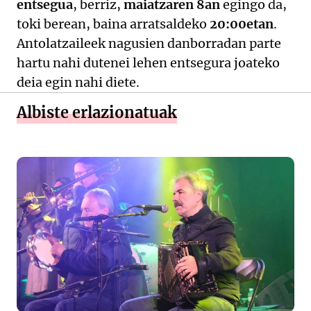
entsegua
, berriz,
maiatzaren 8an
egingo da,
toki berean, baina arratsaldeko
20:00etan
.
Antolatzaileek nagusien danborradan parte
hartu nahi dutenei lehen entsegura joateko
deia egin nahi diete.
Albiste erlazionatuak