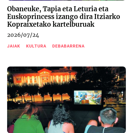
Obaneuke, Tapia eta Leturia eta
Euskoprincess izango dira Itziarko
Kopraixetako kartelburuak
2026/07/24
JAIAK
KULTURA
DEBABARRENA