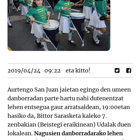
2019/04/24
09:22
eta kitto!
Aurtengo San Juan jaietan egingo den umeen
danborradan parte hartu nahi dutenentzat
lehen entsegua gaur arratsaldean, 19:00etan
hasiko da, Bittor Sarasketa kaleko 7.
zenbakian (Beistegi eraikinean) Udalak duen
lokalean.
Nagusien danborradarako lehen