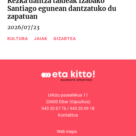
Kezka dantza taldeak Izabako
Santiago egunean dantzatuko du
zapatuan
2026/07/23
KULTURA
JAIAK
GIZARTEA
Urkizu pasealekua 11
20600 Eibar (Gipuzkoa)
943 20 67 76
/
943 20 09 18
Kontaktua
Web mapa