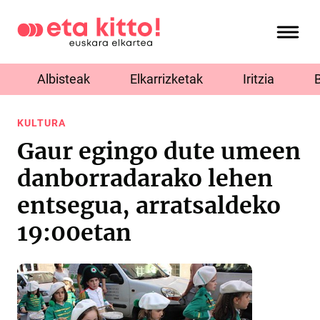
Albisteak
Elkarrizketak
Iritzia
KULTURA
Gaur egingo dute umeen
danborradarako lehen
entsegua, arratsaldeko
19:00etan