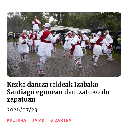
Kezka dantza taldeak Izabako
Santiago egunean dantzatuko du
zapatuan
2026/07/23
KULTURA
JAIAK
GIZARTEA