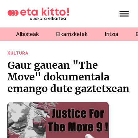
Albisteak
Elkarrizketak
Iritzia
KULTURA
Gaur gauean "The
Move" dokumentala
emango dute gaztetxean