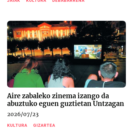
JAIAK
KULTURA
DEBABARRENA
Aire zabaleko zinema izango da
abuztuko eguen guztietan Untzagan
2026/07/23
KULTURA
GIZARTEA