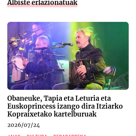
Albiste erlazionatuak
Obaneuke, Tapia eta Leturia eta
Euskoprincess izango dira Itziarko
Kopraixetako kartelburuak
2026/07/24