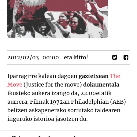
2012/02/03
00:00
eta kitto!
Iparragirre kalean dagoen
gaztetxean
The
Move
(Justice for the move)
dokumentala
ikusteko aukera izango da, 22.00etatik
aurrera. Filmak 1972an Philadelphian (AEB)
beltzen askapenerako sortutako taldearen
inguruko istorioa jasotzen du.