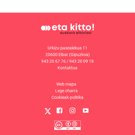
Urkizu pasealekua 11
20600 Eibar (Gipuzkoa)
943 20 67 76
/
943 20 09 18
Kontaktua
Web mapa
Lege oharra
Cookieak-politika