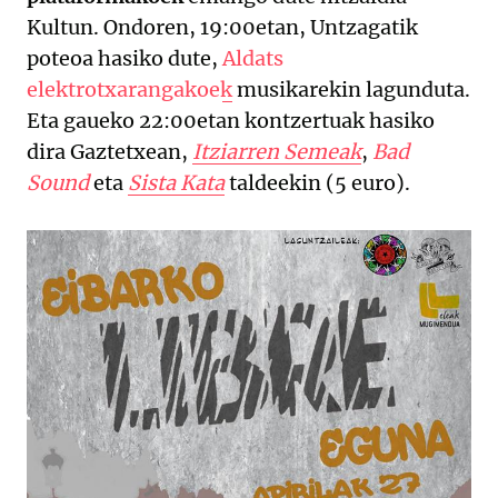
Kultun. Ondoren, 19:00etan, Untzagatik
poteoa hasiko dute,
Aldats
elektrotxarangakoek
musikarekin lagunduta.
Eta gaueko 22:00etan kontzertuak hasiko
dira Gaztetxean,
Itziarren Semeak
,
Bad
Sound
eta
Sista Kata
taldeekin (5 euro).