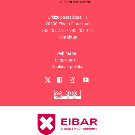
Urkizu pasealekua 11
20600 Eibar (Gipuzkoa)
943 20 67 76
/
943 20 09 18
Kontaktua
Web mapa
Lege oharra
Cookieak-politika