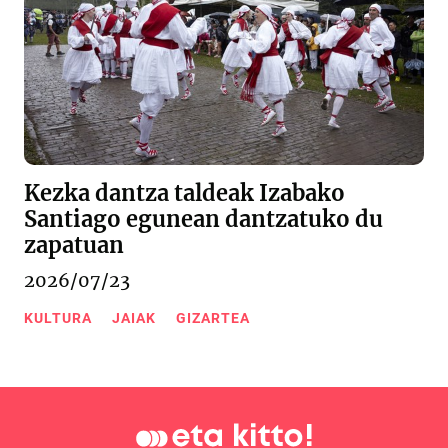
Kezka dantza taldeak Izabako
Santiago egunean dantzatuko du
zapatuan
2026/07/23
KULTURA
JAIAK
GIZARTEA