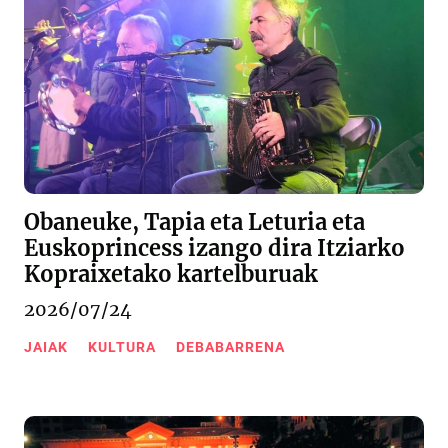
Obaneuke, Tapia eta Leturia eta
Euskoprincess izango dira Itziarko
Kopraixetako kartelburuak
2026/07/24
JAIAK
KULTURA
DEBABARRENA