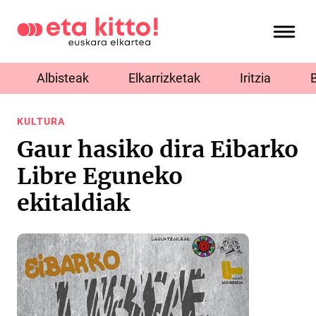
Albisteak
Elkarrizketak
Iritzia
KULTURA
Gaur hasiko dira Eibarko
Libre Eguneko
ekitaldiak