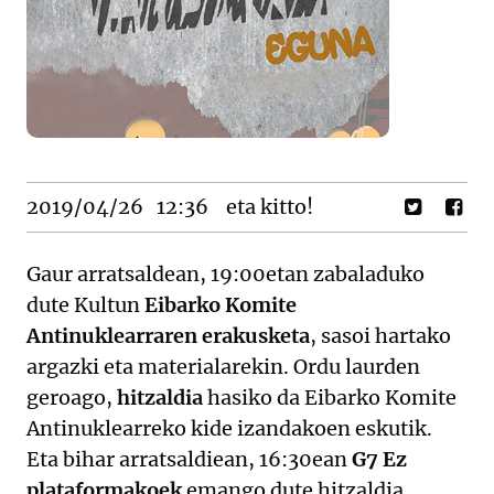
2019/04/26
12:36
eta kitto!
Gaur arratsaldean, 19:00etan zabaladuko
dute Kultun
Eibarko Komite
Antinuklearraren erakusketa
, sasoi hartako
argazki eta materialarekin. Ordu laurden
geroago,
hitzaldia
hasiko da Eibarko Komite
Antinuklearreko kide izandakoen eskutik.
Eta bihar arratsaldiean, 16:30ean
G7 Ez
plataformakoek
emango dute hitzaldia