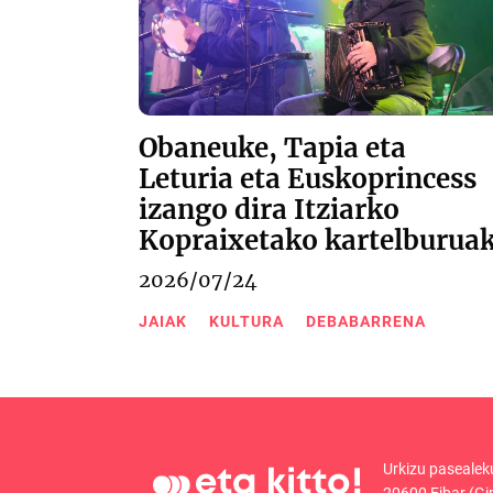
Obaneuke, Tapia eta
Leturia eta Euskoprincess
izango dira Itziarko
Kopraixetako kartelburua
2026/07/24
JAIAK
KULTURA
DEBABARRENA
Urkizu pasealek
20600 Eibar (Gi