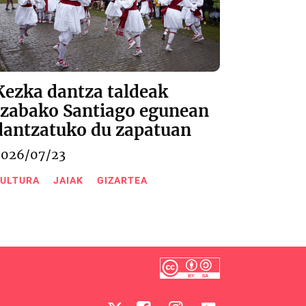
Kezka dantza taldeak
Izabako Santiago egunean
dantzatuko du zapatuan
2026/07/23
ULTURA
JAIAK
GIZARTEA