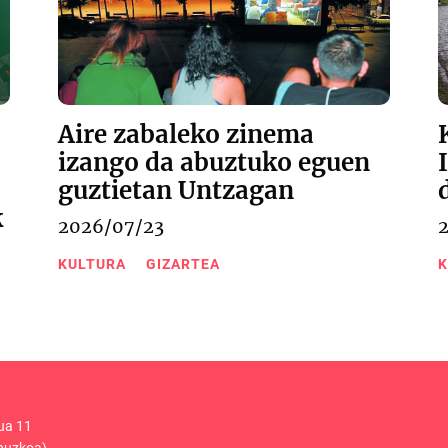
Aire zabaleko zinema
izango da abuztuko eguen
guztietan Untzagan
k
2026/07/23
KULTURA
GIZARTEA
K
ua 11
puzkoa)