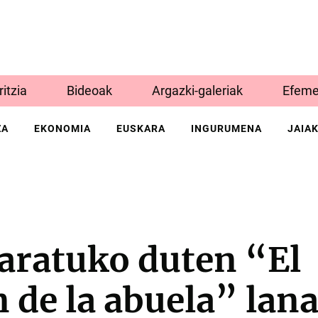
Iritzia
Bideoak
Argazki-galeriak
Efeme
ZA
EKONOMIA
EUSKARA
INGURUMENA
JAIA
aratuko duten “El
de la abuela” lana