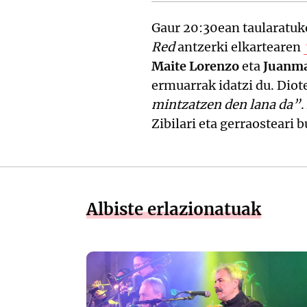
Gaur 20:30ean taularatuk
Red
antzerki elkartearen
Maite Lorenzo
eta
Juanm
ermuarrak idatzi du. Dio
mintzatzen den lana da”
Zibilari eta gerraosteari 
Albiste erlazionatuak