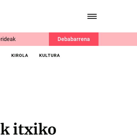
rideak
Debabarrena
K
KIROLA
KULTURA
k itxiko