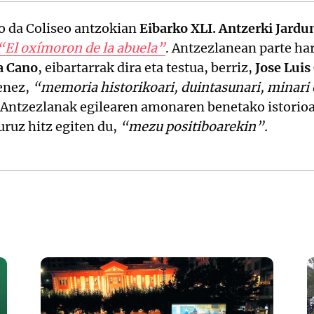
o da Coliseo antzokian
Eibarko XLI. Antzerki Jardu
“El oxímoron de la abuela”
. Antzezlanean parte ha
a Cano
, eibartarrak dira eta testua, berriz,
Jose Luis
tenez,
“memoria historikoari, duintasunari, minari 
. Antzezlanak egilearen amonaren benetako istorioa
buruz hitz egiten du,
“mezu positiboarekin”.