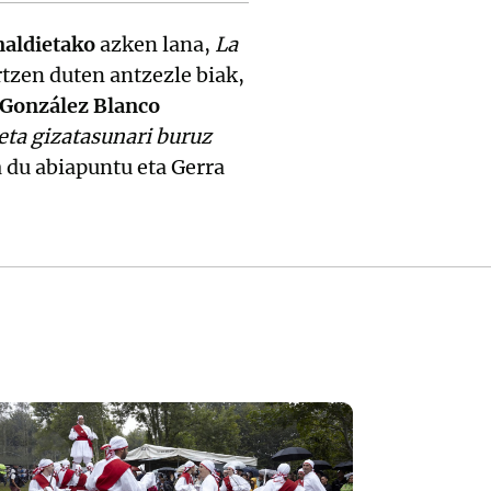
naldietako
azken lana,
La
rtzen duten antzezle biak,
 González Blanco
eta gizatasunari buruz
 du abiapuntu eta Gerra