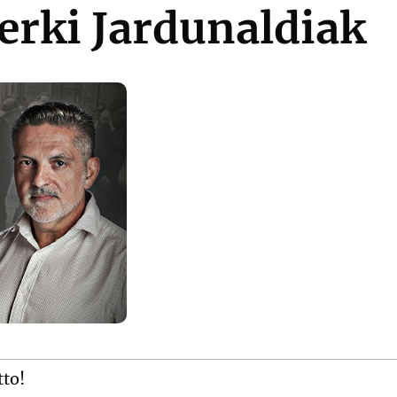
erki Jardunaldiak
tto!