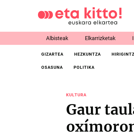
Albisteak
Elkarrizketak
GIZARTEA
HEZKUNTZA
HIRIGINT
OSASUNA
POLITIKA
KULTURA
Gaur taul
oxímoron 