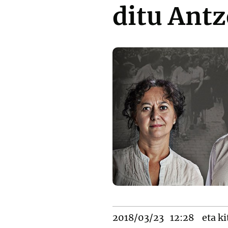
ditu Antz
2018/03/23
12:28
eta ki