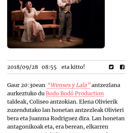
2018/09/28
08:55
eta kitto!
Gaur 20:30ean
“Wenses y Lala”
antzezlana
aurkeztuko du
Bodo Bodó Production
taldeak, Coliseo antzokian. Elena Olivierik
zuzendutako lan honetan antzezleak Olivieri
bera eta Juanma Rodriguez dira. Lan honetan
antagonikoak eta, era berean, elkarren