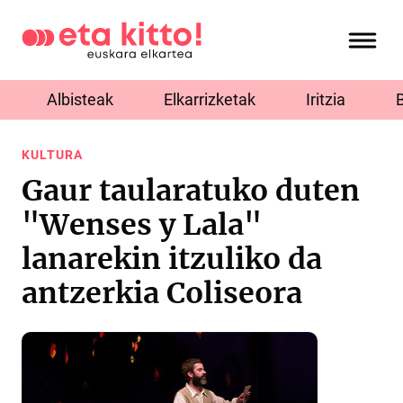
Albisteak
Elkarrizketak
Iritzia
KULTURA
Gaur taularatuko duten
"Wenses y Lala"
lanarekin itzuliko da
antzerkia Coliseora