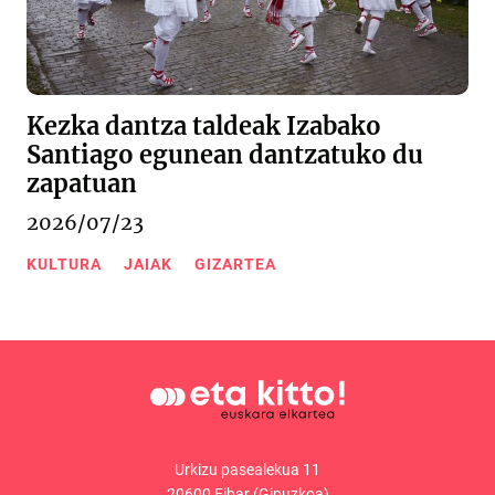
Kezka dantza taldeak Izabako
Santiago egunean dantzatuko du
zapatuan
2026/07/23
KULTURA
JAIAK
GIZARTEA
Urkizu pasealekua 11
20600 Eibar (Gipuzkoa)