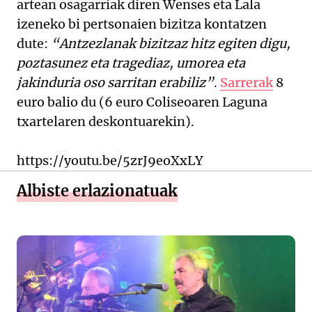
artean osagarriak diren Wenses eta Lala
izeneko bi pertsonaien bizitza kontatzen
dute:
“Antzezlanak bizitzaz hitz egiten digu,
poztasunez eta tragediaz, umorea eta
jakinduria oso sarritan erabiliz”
.
Sarrerak
8
euro balio du (6 euro Coliseoaren Laguna
txartelaren deskontuarekin).
https://youtu.be/5zrJ9eoXxLY
Albiste erlazionatuak