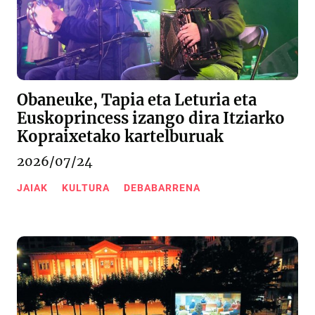
Obaneuke, Tapia eta Leturia eta
Euskoprincess izango dira Itziarko
Kopraixetako kartelburuak
2026/07/24
JAIAK
KULTURA
DEBABARRENA