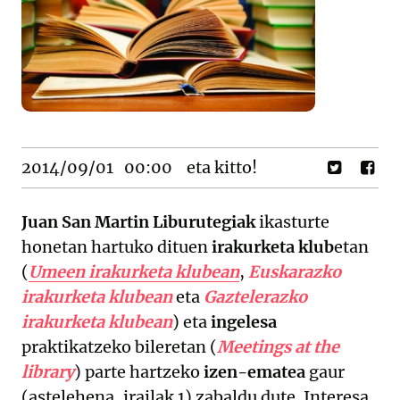
2014/09/01
00:00
eta kitto!
Juan San Martin Liburutegiak
ikasturte
honetan hartuko dituen
irakurketa klub
etan
(
Umeen irakurketa klubean
,
Euskarazko
irakurketa klubean
eta
Gaztelerazko
irakurketa klubean
) eta
ingelesa
praktikatzeko bileretan (
Meetings at the
library
) parte hartzeko
izen-ematea
gaur
(astelehena, irailak 1) zabaldu dute. Interesa