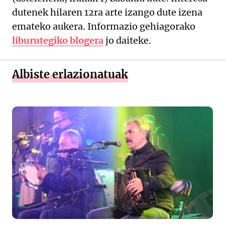
dutenek hilaren 12ra arte izango dute izena
emateko aukera. Informazio gehiagorako
liburutegiko blogera
jo daiteke.
Albiste erlazionatuak