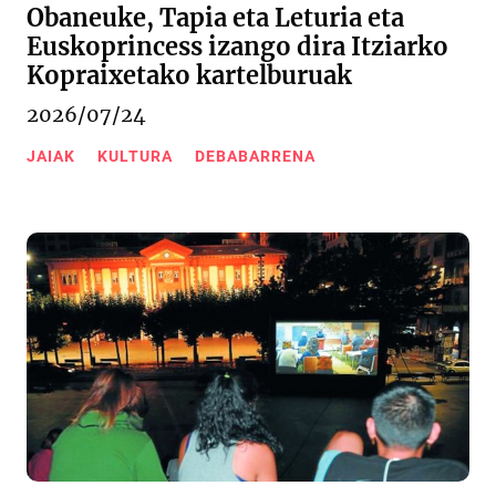
Obaneuke, Tapia eta Leturia eta
Euskoprincess izango dira Itziarko
Kopraixetako kartelburuak
2026/07/24
JAIAK
KULTURA
DEBABARRENA