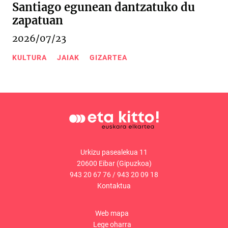
Santiago egunean dantzatuko du
zapatuan
2026/07/23
KULTURA
JAIAK
GIZARTEA
Urkizu pasealekua 11
20600 Eibar (Gipuzkoa)
943 20 67 76
/
943 20 09 18
Kontaktua
Web mapa
Lege oharra