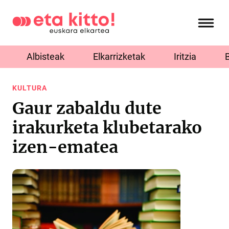
Albisteak
Elkarrizketak
Iritzia
KULTURA
Gaur zabaldu dute
irakurketa klubetarako
izen-ematea