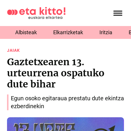
Albisteak
Elkarrizketak
Iritzia
JAIAK
Gaztetxearen 13.
urteurrena ospatuko
dute bihar
Egun osoko egitaraua prestatu dute ekintza
ezberdinekin