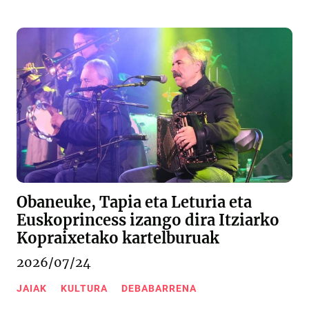
Obaneuke, Tapia eta Leturia eta
Euskoprincess izango dira Itziarko
Kopraixetako kartelburuak
2026/07/24
JAIAK
KULTURA
DEBABARRENA