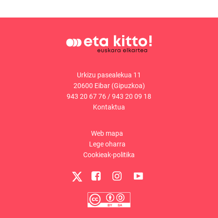
Urkizu pasealekua 11
20600 Eibar (Gipuzkoa)
943 20 67 76
/
943 20 09 18
Kontaktua
Web mapa
Lege oharra
Cookieak-politika