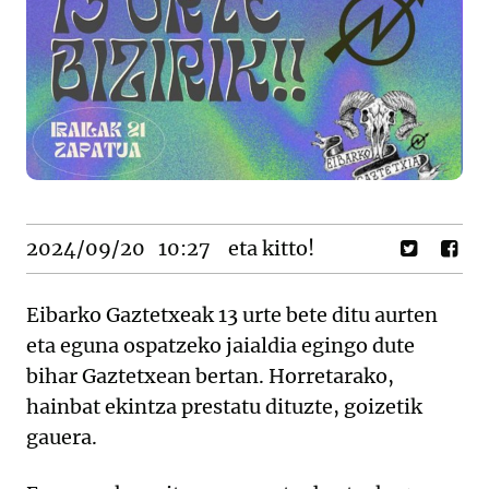
2024/09/20
10:27
eta kitto!
Eibarko Gaztetxeak 13 urte bete ditu aurten
eta eguna ospatzeko jaialdia egingo dute
bihar Gaztetxean bertan. Horretarako,
hainbat ekintza prestatu dituzte, goizetik
gauera.