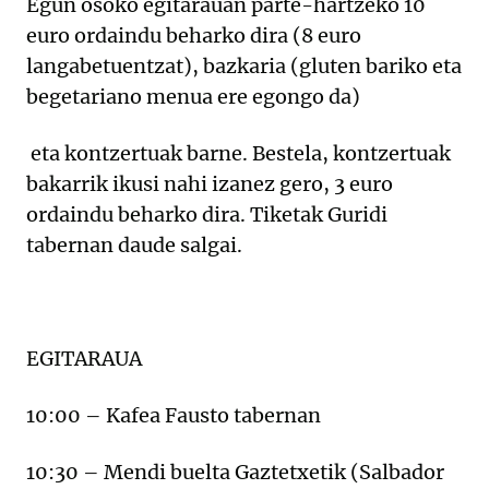
Egun osoko egitarauan parte-hartzeko 10
euro ordaindu beharko dira (8 euro
langabetuentzat), bazkaria (gluten bariko eta
begetariano menua ere egongo da)
eta kontzertuak barne. Bestela, kontzertuak
bakarrik ikusi nahi izanez gero, 3 euro
ordaindu beharko dira. Tiketak Guridi
tabernan daude salgai.
EGITARAUA
10:00 – Kafea Fausto tabernan
10:30 – Mendi buelta Gaztetxetik (Salbador