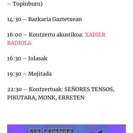
– Topinburu)
14:30 – Bazkaria Gaztetxean
16:00 – Kontzertu akustikoa:
XABIER
BADIOLA
16:30 – Jolasak
19:30 – Mojitada
22:30 – Kontzertuak: SEÑORES TENSOS,
PIKUTARA, MONK, ERRETEN