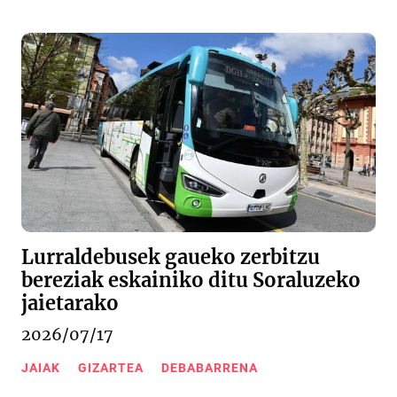
Lurraldebusek gaueko zerbitzu
bereziak eskainiko ditu Soraluzeko
jaietarako
2026/07/17
JAIAK
GIZARTEA
DEBABARRENA