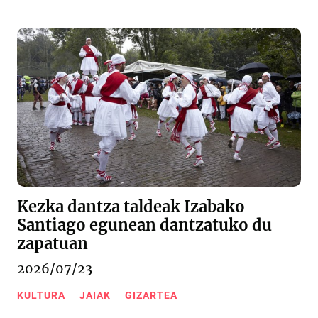
Kezka dantza taldeak Izabako
Santiago egunean dantzatuko du
zapatuan
2026/07/23
KULTURA
JAIAK
GIZARTEA