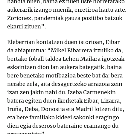
handia nuen, baina ez nuen uste horretarako
aukerarik izango nuenik, erretiroa hartu arte.
Zorionez, pandemiak gauza positibo batzuk
ekarri zituen”.
Eleberrian kontatzen duen istorioan, Eibar
da abiapuntua: “Mikel Eibarrera itzuliko da,
bertako foball taldea Lehen Mailara igotzeak
eskaintzen dion lan aukera bategatik, baina
bere benetako motibazioa beste bat da: bera
nerabe zela, aita desagertzeko arrazoia zein
izan zen jakin nahi du. Izeba Carmenekin
batera egiten duen ikerketak Eibar, Lizarra,
Iruña, Deba, Donostia eta Madril lotzen ditu,
eta bere familiako kideei sakonki eragingo
dien egia deseroso bateraino eramango du