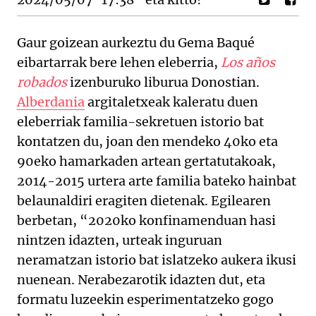
Gaur goizean aurkeztu du Gema Baqué
eibartarrak bere lehen eleberria,
Los años
robados
izenburuko liburua Donostian.
Alberdania
argitaletxeak kaleratu duen
eleberriak familia-sekretuen istorio bat
kontatzen du, joan den mendeko 40ko eta
90eko hamarkaden artean gertatutakoak,
2014-2015 urtera arte familia bateko hainbat
belaunaldiri eragiten dietenak. Egilearen
berbetan, “2020ko konfinamenduan hasi
nintzen idazten, urteak inguruan
neramatzan istorio bat islatzeko aukera ikusi
nuenean. Nerabezarotik idazten dut, eta
formatu luzeekin esperimentatzeko gogo