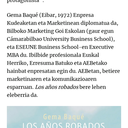
protagonista”.
Gema Baqué (Eibar, 1972) Enpresa
Kudeaketan eta Marketinean diplomatua da,
Bilboko Marketing Goi Eskolan (gaur egun
Cámarabilbao University Business School),
eta ESEUNE Business School-en Executive
MBA du. Ibilbide profesionala Euskal
Herriko, Erresuma Batuko eta AEBetako
hainbat enpresatan egin du. AEBetan, betiere
marketinaren eta komunikazioaren
esparruan.
Los años robados
bere lehen
eleberria da.