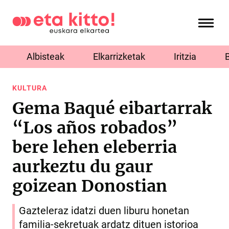
Albisteak
Elkarrizketak
Iritzia
KULTURA
Gema Baqué eibartarrak
“Los años robados”
bere lehen eleberria
aurkeztu du gaur
goizean Donostian
Gazteleraz idatzi duen liburu honetan
familia-sekretuak ardatz dituen istorioa