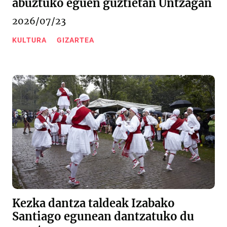
abuztuko eguen guztietan Untzagan
2026/07/23
KULTURA
GIZARTEA
Kezka dantza taldeak Izabako
Santiago egunean dantzatuko du