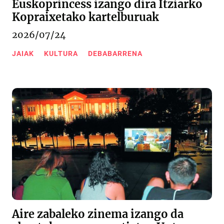
Euskoprincess izango dira Itziarko
Kopraixetako kartelburuak
2026/07/24
JAIAK
KULTURA
DEBABARRENA
Aire zabaleko zinema izango da