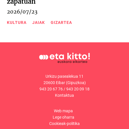
zapatuan
2026/07/23
KULTURA
JAIAK
GIZARTEA
Urkizu pasealekua 11
20600 Eibar (Gipuzkoa)
943 20 67 76
/
943 20 09 18
Kontaktua
Web mapa
Lege oharra
Cookieak-politika