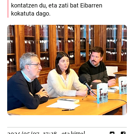
kontatzen du, eta zati bat Eibarren
kokatuta dago.
2024/05/07
17:38
eta kitto!