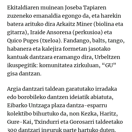
Ekitaldiaren muinean Joseba Tapiaren
zuzeneko emanaldia egongo da, eta harekin
batera arituko dira Arkaitz Miner (biolina eta
gitarra), Iraide Ansorena (perkusioa) eta
Quico Puges (txeloa). Fandango, balts, tango,
habanera eta kalejira formetan jasotako
kantuak dantzara eramango dira, Urbeltzen
ikuspegitik: komunitatea zirkuluan, “GU”
gisa dantzan.
Argia dantzari taldean garatutako irradaka
edo borobileko dantzen ideiatik abiatuta,
Eibarko Untzaga plaza dantza-esparru
kolektibo bihurtuko da, non Kezka, Haritz,
Gure-Kai, Txindurri eta Gorosarri taldeetako
300 dantzari inguruk parte hartuko duten.