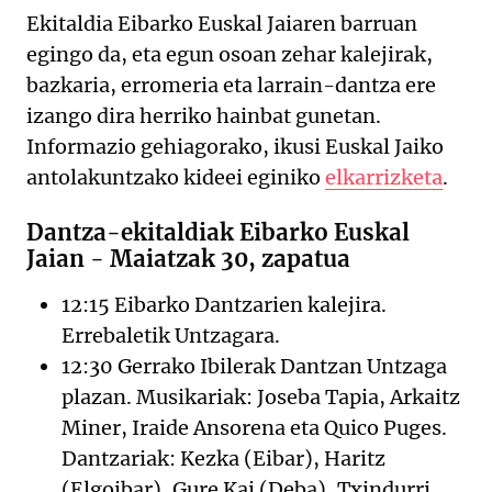
Ekitaldia Eibarko Euskal Jaiaren barruan
egingo da, eta egun osoan zehar kalejirak,
bazkaria, erromeria eta larrain-dantza ere
izango dira herriko hainbat gunetan.
Informazio gehiagorako, ikusi Euskal Jaiko
antolakuntzako kideei eginiko
elkarrizketa
.
Dantza-ekitaldiak Eibarko Euskal
Jaian -
Maiatzak 30, zapatua
12:15 Eibarko Dantzarien kalejira.
Errebaletik Untzagara.
12:30 Gerrako Ibilerak Dantzan Untzaga
plazan. Musikariak: Joseba Tapia, Arkaitz
Miner, Iraide Ansorena eta Quico Puges.
Dantzariak: Kezka (Eibar), Haritz
(Elgoibar), Gure Kai (Deba), Txindurri