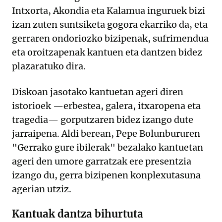
Intxorta, Akondia eta Kalamua inguruek bizi
izan zuten suntsiketa gogora ekarriko da, eta
gerraren ondoriozko bizipenak, sufrimendua
eta oroitzapenak kantuen eta dantzen bidez
plazaratuko dira.
Diskoan jasotako kantuetan ageri diren
istorioek —erbestea, galera, itxaropena eta
tragedia— gorputzaren bidez izango dute
jarraipena. Aldi berean, Pepe Bolunbururen
"Gerrako gure ibilerak" bezalako kantuetan
ageri den umore garratzak ere presentzia
izango du, gerra bizipenen konplexutasuna
agerian utziz.
Kantuak dantza bihurtuta