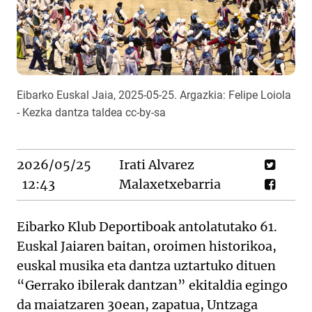
Eibarko Euskal Jaia, 2025-05-25. Argazkia: Felipe Loiola
- Kezka dantza taldea cc-by-sa
2026/05/25
Irati Alvarez
12:43
Malaxetxebarria
Eibarko Klub Deportiboak antolatutako 61.
Euskal Jaiaren baitan, oroimen historikoa,
euskal musika eta dantza uztartuko dituen
“Gerrako ibilerak dantzan” ekitaldia egingo
da maiatzaren 30ean, zapatua, Untzaga