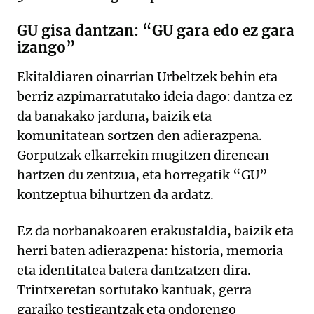
GU gisa dantzan: “GU gara edo ez gara
izango”
Ekitaldiaren oinarrian Urbeltzek behin eta
berriz azpimarratutako ideia dago: dantza ez
da banakako jarduna, baizik eta
komunitatean sortzen den adierazpena.
Gorputzak elkarrekin mugitzen direnean
hartzen du zentzua, eta horregatik “GU”
kontzeptua bihurtzen da ardatz.
Ez da norbanakoaren erakustaldia, baizik eta
herri baten adierazpena: historia, memoria
eta identitatea batera dantzatzen dira.
Trintxeretan sortutako kantuak, gerra
garaiko testigantzak eta ondorengo