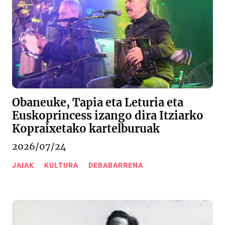
Obaneuke, Tapia eta Leturia eta
Euskoprincess izango dira Itziarko
Kopraixetako kartelburuak
2026/07/24
JAIAK
KULTURA
DEBABARRENA