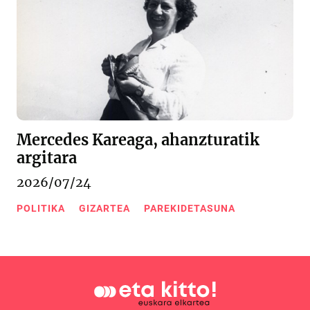
Mercedes Kareaga, ahanzturatik
argitara
2026/07/24
POLITIKA
GIZARTEA
PAREKIDETASUNA