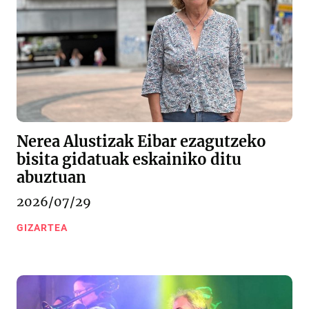
Nerea Alustizak Eibar ezagutzeko
bisita gidatuak eskainiko ditu
abuztuan
2026/07/29
GIZARTEA