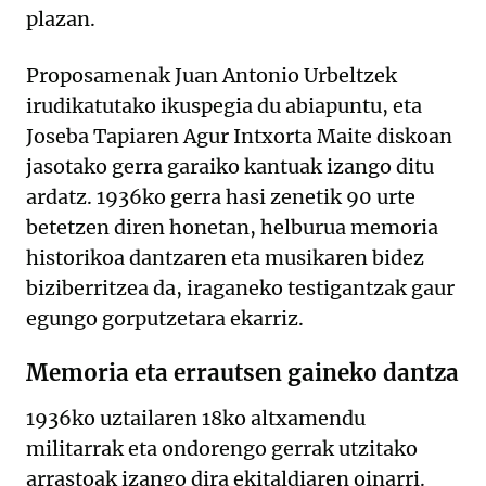
plazan.
Proposamenak Juan Antonio Urbeltzek
irudikatutako ikuspegia du abiapuntu, eta
Joseba Tapiaren Agur Intxorta Maite diskoan
jasotako gerra garaiko kantuak izango ditu
ardatz. 1936ko gerra hasi zenetik 90 urte
betetzen diren honetan, helburua memoria
historikoa dantzaren eta musikaren bidez
biziberritzea da, iraganeko testigantzak gaur
egungo gorputzetara ekarriz.
Memoria eta errautsen gaineko dantza
1936ko uztailaren 18ko altxamendu
militarrak eta ondorengo gerrak utzitako
arrastoak izango dira ekitaldiaren oinarri.