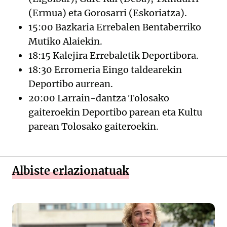
(Ermua) eta Gorosarri (Eskoriatza).
15:00 Bazkaria Errebalen Bentaberriko
Mutiko Alaiekin.
18:15 Kalejira Errebaletik Deportibora.
18:30 Erromeria Eingo taldearekin
Deportibo aurrean.
20:00 Larrain-dantza Tolosako
gaiteroekin Deportibo parean eta Kultu
parean Tolosako gaiteroekin.
Albiste erlazionatuak