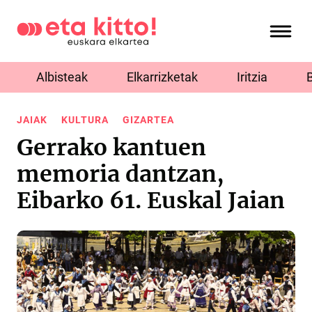
Albisteak
Elkarrizketak
Iritzia
JAIAK
KULTURA
GIZARTEA
Gerrako kantuen
memoria dantzan,
Eibarko 61. Euskal Jaian