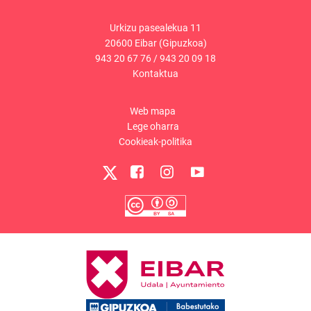
Urkizu pasealekua 11
20600 Eibar (Gipuzkoa)
943 20 67 76
/
943 20 09 18
Kontaktua
Web mapa
Lege oharra
Cookieak-politika