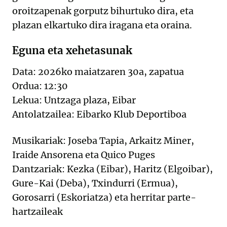
oroitzapenak gorputz bihurtuko dira, eta
plazan elkartuko dira iragana eta oraina.
Eguna eta xehetasunak
Data: 2026ko maiatzaren 30a, zapatua
Ordua: 12:30
Lekua: Untzaga plaza, Eibar
Antolatzailea: Eibarko Klub Deportiboa
Musikariak: Joseba Tapia, Arkaitz Miner,
Iraide Ansorena eta Quico Puges
Dantzariak: Kezka (Eibar), Haritz (Elgoibar),
Gure-Kai (Deba), Txindurri (Ermua),
Gorosarri (Eskoriatza) eta herritar parte-
hartzaileak