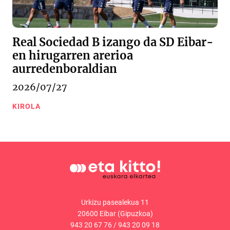
Real Sociedad B izango da SD Eibar-
en hirugarren arerioa
aurredenboraldian
2026/07/27
KIROLA
Urkizu pasealekua 11
20600 Eibar (Gipuzkoa)
943 20 67 76
/
943 20 09 18