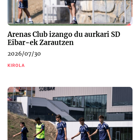
Arenas Club izango du aurkari SD
Eibar-ek Zarautzen
2026/07/30
KIROLA