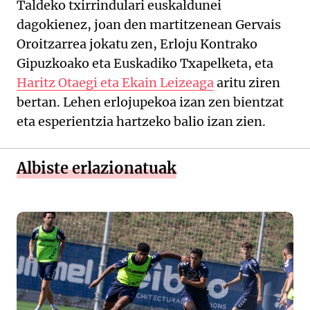
Taldeko txirrindulari euskaldunei
dagokienez, joan den martitzenean Gervais
Oroitzarrea jokatu zen, Erloju Kontrako
Gipuzkoako eta Euskadiko Txapelketa, eta
Haritz Otaegi eta Ekain Leizeaga
aritu ziren
bertan. Lehen erlojupekoa izan zen bientzat
eta esperientzia hartzeko balio izan zien.
Albiste erlazionatuak