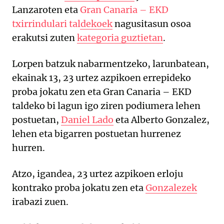
Lanzaroten eta
Gran Canaria – EKD
txirrindulari taldekoek
nagusitasun osoa
erakutsi zuten
kategoria guztietan
.
Lorpen batzuk nabarmentzeko, larunbatean,
ekainak 13, 23 urtez azpikoen errepideko
proba jokatu zen eta Gran Canaria – EKD
taldeko bi lagun igo ziren podiumera lehen
postuetan,
Daniel Lado
eta Alberto Gonzalez,
lehen eta bigarren postuetan hurrenez
hurren.
Atzo, igandea, 23 urtez azpikoen erloju
kontrako proba jokatu zen eta
Gonzalezek
irabazi zuen.