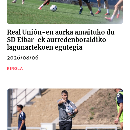
Real Unión-en aurka amaituko du
SD Eibar-ek aurredenboraldiko
lagunartekoen egutegia
2026/08/06
KIROLA