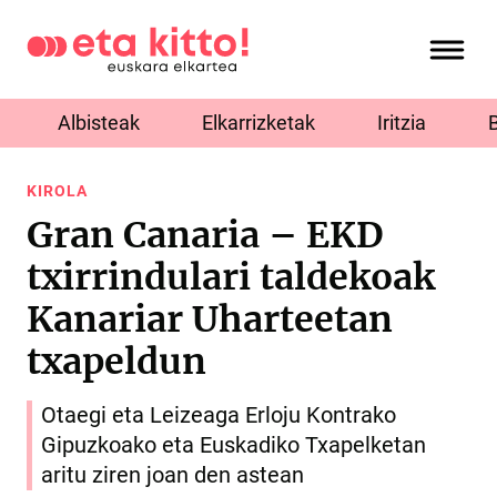
Albisteak
Elkarrizketak
Iritzia
KIROLA
Gran Canaria – EKD
txirrindulari taldekoak
Kanariar Uharteetan
txapeldun
Otaegi eta Leizeaga Erloju Kontrako
Gipuzkoako eta Euskadiko Txapelketan
aritu ziren joan den astean