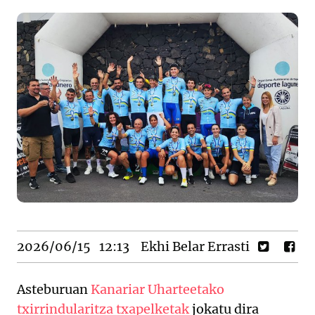
2026/06/15
12:13
Ekhi Belar Errasti
Asteburuan
Kanariar Uharteetako
txirrindularitza txapelketak
jokatu dira