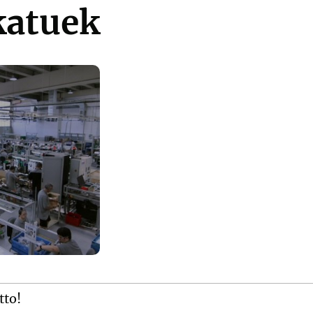
katuek
tto!