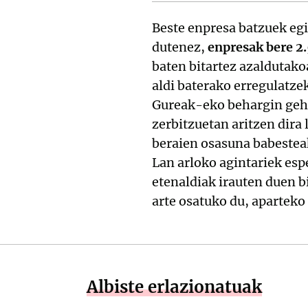
Beste enpresa batzuek eg
dutenez,
enpresak bere 2.
baten bitartez azaldutako
aldi baterako erregulatzek
Gureak-eko behargin gehie
zerbitzuetan aritzen dira
beraien osasuna babesteak
Lan arloko agintariek esp
etenaldiak irauten duen b
arte osatuko du, aparteko
Albiste erlazionatuak