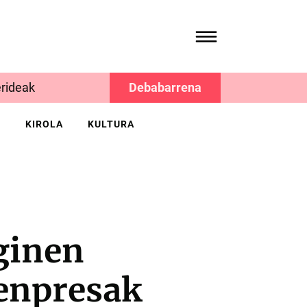
rideak
Debabarrena
K
KIROLA
KULTURA
ginen
 enpresak