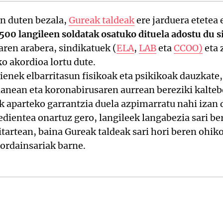
in duten bezala,
Gureak taldeak
ere jarduera etetea 
500 langileen soldatak osatuko dituela adostu du 
aren arabera, sindikatuek (
ELA
,
LAB
eta
CCOO)
eta 
o akordioa lortu dute.
nek elbarritasun fisikoak eta psikikoak dauzkate,
 lanean eta koronabirusaren aurrean bereziki kalteb
 aparteko garrantzia duela azpimarratu nahi izan 
edientea onartuz gero, langileek langabezia sari be
itartean, baina Gureak taldeak sari hori beren ohi
 ordainsariak barne.