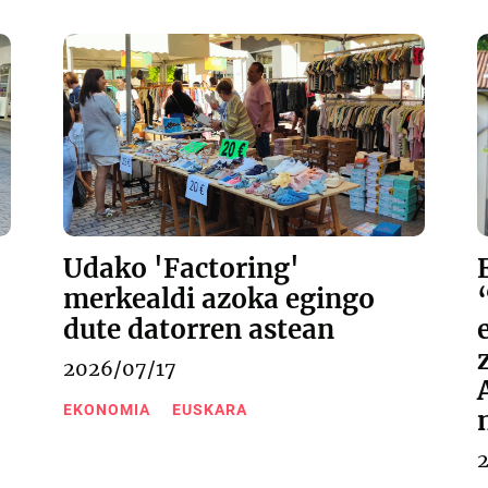
Udako 'Factoring'
merkealdi azoka egingo
dute datorren astean
2026/07/17
EKONOMIA
EUSKARA