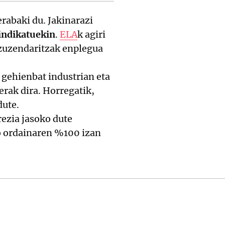
erabaki du. Jakinarazi
sindikatuekin
.
ELA
k agiri
zuzendaritzak enplegua
 gehienbat industrian eta
erak dira. Horregatik,
dute.
rezia jasoko dute
ko ordainaren %100 izan