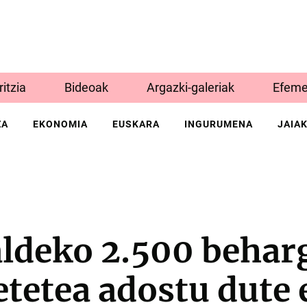
Iritzia
Bideoak
Argazki-galeriak
Efeme
ZA
EKONOMIA
EUSKARA
INGURUMENA
JAIA
aldeko 2.500 behar
etetea adostu dute