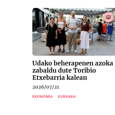
Udako beherapenen azoka
zabaldu dute Toribio
Etxebarria kalean
2026/07/21
EKONOMIA
EUSKARA