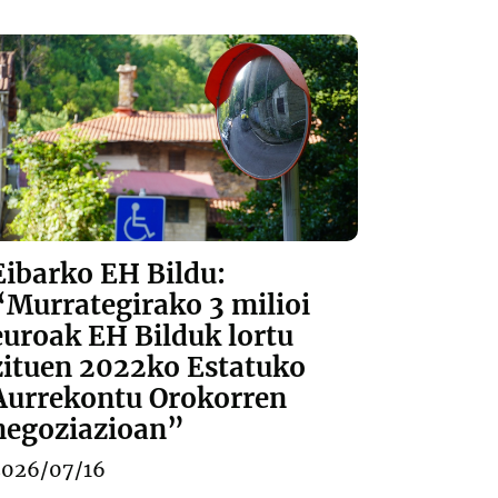
Eibarko EH Bildu:
“Murrategirako 3 milioi
euroak EH Bilduk lortu
zituen 2022ko Estatuko
Aurrekontu Orokorren
negoziazioan”
2026/07/16