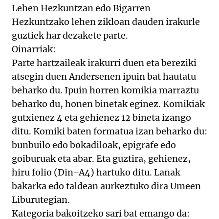
Lehen Hezkuntzan edo Bigarren
Hezkuntzako lehen zikloan dauden irakurle
guztiek har dezakete parte.
Oinarriak:
Parte hartzaileak irakurri duen eta bereziki
atsegin duen Andersenen ipuin bat hautatu
beharko du. Ipuin horren komikia marraztu
beharko du, honen binetak eginez. Komikiak
gutxienez 4 eta gehienez 12 bineta izango
ditu. Komiki baten formatua izan beharko du:
bunbuilo edo bokadiloak, epigrafe edo
goiburuak eta abar. Eta guztira, gehienez,
hiru folio (Din-A4) hartuko ditu. Lanak
bakarka edo taldean aurkeztuko dira Umeen
Liburutegian.
Kategoria bakoitzeko sari bat emango da: