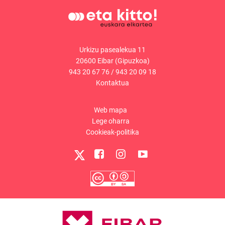
Urkizu pasealekua 11
20600 Eibar (Gipuzkoa)
943 20 67 76
/
943 20 09 18
Kontaktua
Web mapa
Lege oharra
Cookieak-politika