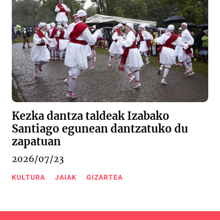
Kezka dantza taldeak Izabako
Santiago egunean dantzatuko du
zapatuan
2026/07/23
KULTURA
JAIAK
GIZARTEA