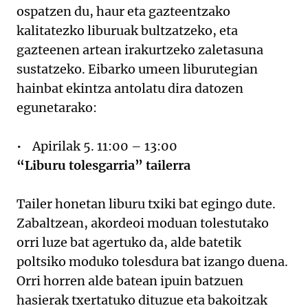
ospatzen du, haur eta gazteentzako
kalitatezko liburuak bultzatzeko, eta
gazteenen artean irakurtzeko zaletasuna
sustatzeko. Eibarko umeen liburutegian
hainbat ekintza antolatu dira datozen
egunetarako:
• Apirilak 5. 11:00 – 13:00
“Liburu tolesgarria” tailerra
Tailer honetan liburu txiki bat egingo dute.
Zabaltzean, akordeoi moduan tolestutako
orri luze bat agertuko da, alde batetik
poltsiko moduko tolesdura bat izango duena.
Orri horren alde batean ipuin batzuen
hasierak txertatuko dituzue eta bakoitzak