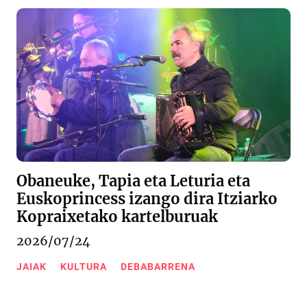
Obaneuke, Tapia eta Leturia eta
Euskoprincess izango dira Itziarko
Kopraixetako kartelburuak
2026/07/24
JAIAK
KULTURA
DEBABARRENA