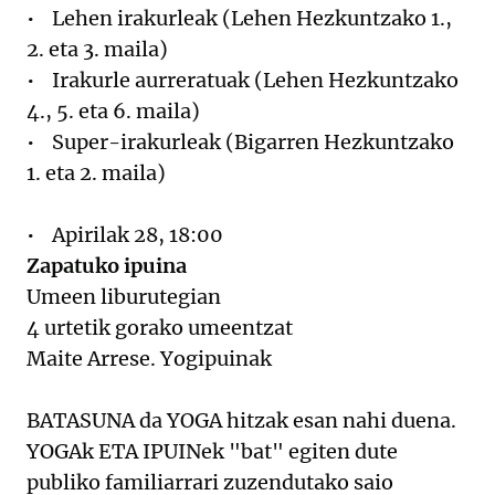
• Lehen irakurleak (Lehen Hezkuntzako 1.,
2. eta 3. maila)
• Irakurle aurreratuak (Lehen Hezkuntzako
4., 5. eta 6. maila)
• Super-irakurleak (Bigarren Hezkuntzako
1. eta 2. maila)
• Apirilak 28, 18:00
Zapatuko ipuina
Umeen liburutegian
4 urtetik gorako umeentzat
Maite Arrese. Yogipuinak
BATASUNA da YOGA hitzak esan nahi duena.
YOGAk ETA IPUINek "bat" egiten dute
publiko familiarrari zuzendutako saio