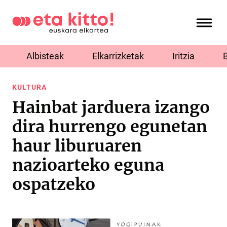
Albisteak
Elkarrizketak
Iritzia
KULTURA
Hainbat jarduera izango
dira hurrengo egunetan
haur liburuaren
nazioarteko eguna
ospatzeko