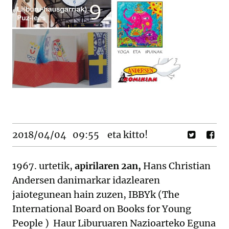
2018/04/04
09:55
eta kitto!
1967. urtetik,
apirilaren 2an,
Hans Christian
Andersen danimarkar idazlearen
jaiotegunean hain zuzen, IBBYk (The
International Board on Books for Young
People ) Haur Liburuaren Nazioarteko Eguna