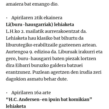
amaiera bat emango dio.
• Apirilaren 2tik ekainera
Li(buru-hausgarriak) lehiaketa
L.H.ko 2. mailatik aurrerakoentzat da.
Lehiaketa hau klasiko bat bihurtu da
liburutegiko erabiltzaile gazteenen artean.
Aurtengoa 9. edizioa da. Liburuak irakurri eta
gero, buru-hausgarri baten piezak lortzen
dira Eibarri buruzko galdera batzuei
erantzunez. Puzlean agertzen den irudia zeri
dagokion asmatu behar dute.
• Apirilaren 16a arte
“H.C. Andersen-en ipuin bat komikian”
lehiaketa