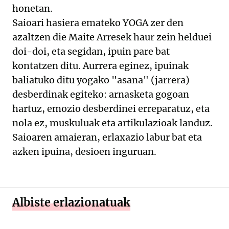
honetan.
Saioari hasiera emateko YOGA zer den
azaltzen die Maite Arresek haur zein helduei
doi-doi, eta segidan, ipuin pare bat
kontatzen ditu. Aurrera eginez, ipuinak
baliatuko ditu yogako "asana" (jarrera)
desberdinak egiteko: arnasketa gogoan
hartuz, emozio desberdinei erreparatuz, eta
nola ez, muskuluak eta artikulazioak landuz.
Saioaren amaieran, erlaxazio labur bat eta
azken ipuina, desioen inguruan.
Albiste erlazionatuak