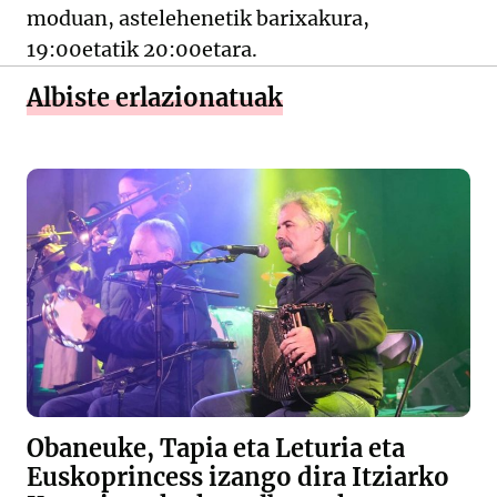
moduan, astelehenetik barixakura,
19:00etatik 20:00etara.
Albiste erlazionatuak
Obaneuke, Tapia eta Leturia eta
Euskoprincess izango dira Itziarko