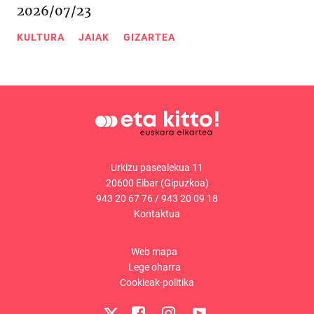
2026/07/23
KULTURA
JAIAK
GIZARTEA
Urkizu pasealekua 11
20600 Eibar (Gipuzkoa)
943 20 67 76
/
943 20 09 18
Kontaktua
Web mapa
Lege oharra
Cookieak-politika