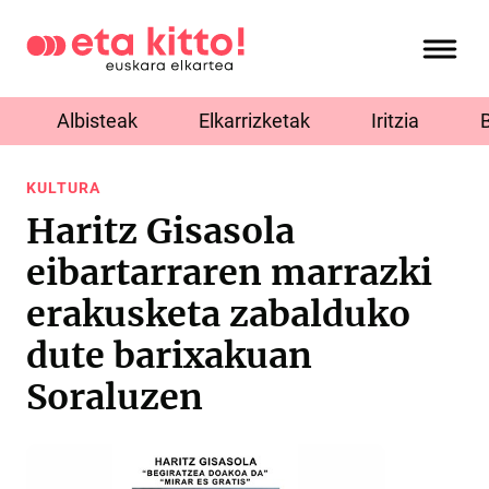
Albisteak
Elkarrizketak
Iritzia
KULTURA
Haritz Gisasola
eibartarraren marrazki
erakusketa zabalduko
dute barixakuan
Soraluzen