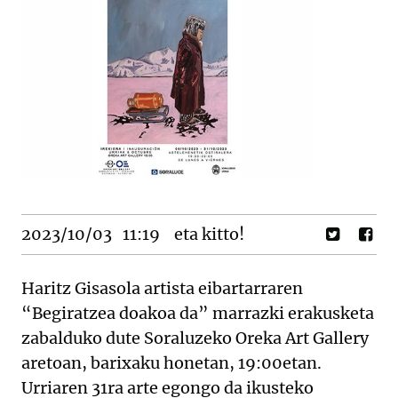
2023/10/03
11:19
eta kitto!
Haritz Gisasola artista eibartarraren
“Begiratzea doakoa da” marrazki erakusketa
zabalduko dute Soraluzeko Oreka Art Gallery
aretoan, barixaku honetan, 19:00etan.
Urriaren 31ra arte egongo da ikusteko