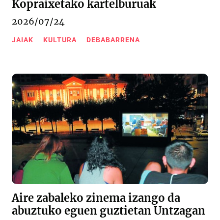
Kopraixetako kartelburuak
2026/07/24
JAIAK
KULTURA
DEBABARRENA
Aire zabaleko zinema izango da
abuztuko eguen guztietan Untzagan