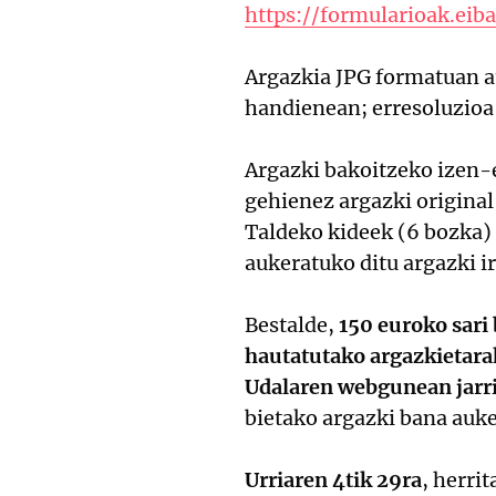
https://formularioak.eib
Argazkia JPG formatuan a
handienean; erresoluzioa
Argazki bakoitzeko izen-e
gehienez argazki original
Taldeko kideek (6 bozka) 
aukeratuko ditu argazki ir
Bestalde,
150 euroko sari 
hautatutako argazkietar
Udalaren webgunean jarri
bietako argazki bana auke
Urriaren 4tik 29ra
, herri