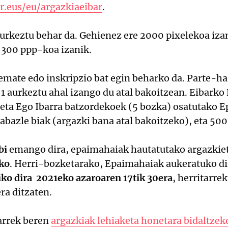
ar.eus/eu/argazkiaeibar
.
urkeztu behar da. Gehienez ere 2000 pixelekoa iza
 300 ppp-koa izanik.
mate edo inskripzio bat egin beharko da. Parte-ha
 1 aurkeztu ahal izango du atal bakoitzean. Eibark
eta Ego Ibarra batzordekoek (5 bozka) osatutako E
abazle biak (argazki bana atal bakoitzeko), eta 500
bi
emango dira, epaimahaiak hautatutako argazkiet
ako
. Herri-bozketarako, Epaimahaiak aukeratuko d
ko dira 2021eko azaroaren 17tik 30era
, herritarre
ra ditzaten.
tarrek beren
argazkiak lehiaketa honetara bidaltzek