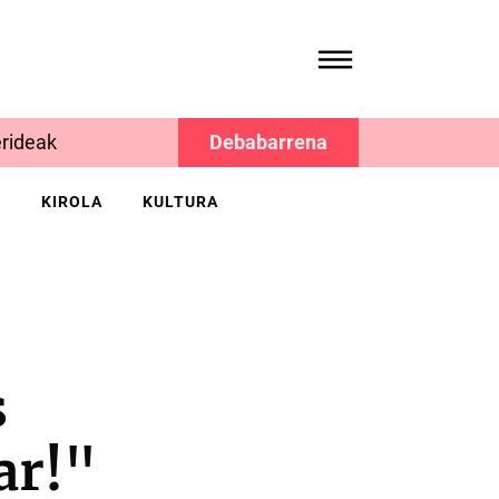
rideak
Debabarrena
K
KIROLA
KULTURA
s
ar!"