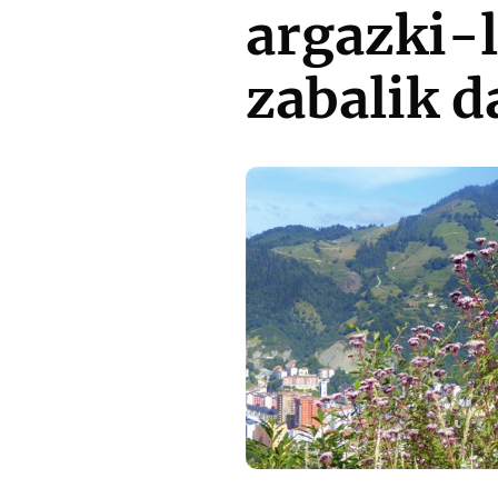
argazki-
zabalik d