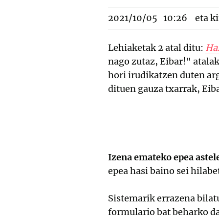
2021/10/05
10:26
eta ki
Lehiaketak 2 atal ditu:
Har
nago zutaz, Eibar!" atala
hori irudikatzen duten ar
dituen gauza txarrak, Eib
Izena emateko epea astele
epea hasi baino sei hilab
Sistemarik errazena bilat
formulario bat beharko d