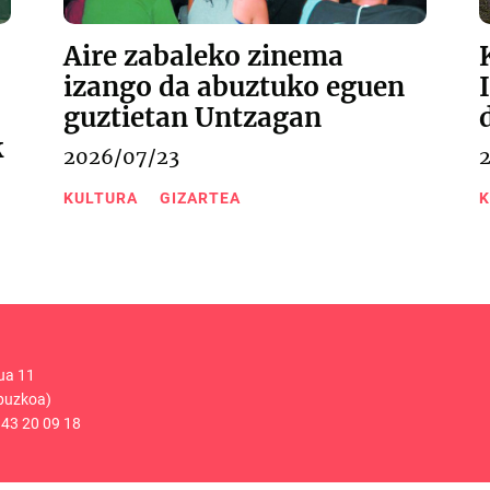
Aire zabaleko zinema
izango da abuztuko eguen
guztietan Untzagan
k
2026/07/23
KULTURA
GIZARTEA
K
ua 11
puzkoa)
43 20 09 18