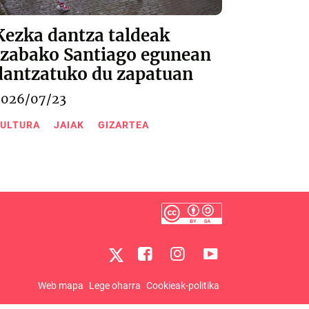
Kezka dantza taldeak
Izabako Santiago egunean
dantzatuko du zapatuan
2026/07/23
ULTURA
JAIAK
GIZARTEA
Web mapa
Lege oharra
Cookieak-politika