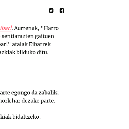
ibar!
. Aurrenak, "Harro
o sentiarazten gaituen
ar!" atalak Eibarrek
zkiak bilduko ditu.
arte egongo da zabalik
;
nork har dezake parte.
kiak bidaltzeko: