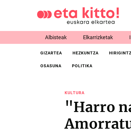
Albisteak
Elkarrizketak
GIZARTEA
HEZKUNTZA
HIRIGINT
OSASUNA
POLITIKA
KULTURA
"Harro na
Amorratu