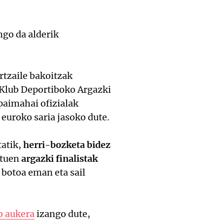
ngo da alderik
rtzaile bakoitzak
o Klub Deportiboko Argazki
paimahai ofizialak
 euroko saria jasoko dute.
atik,
herri-bozketa bidez
ituen
argazki finalistak
k botoa eman eta sail
o aukera
izango dute,