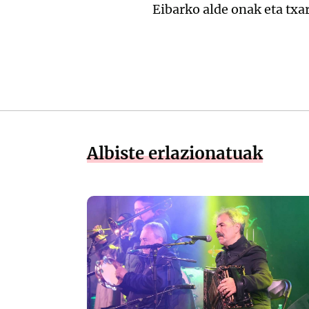
Eibarko alde onak eta txa
Albiste erlazionatuak