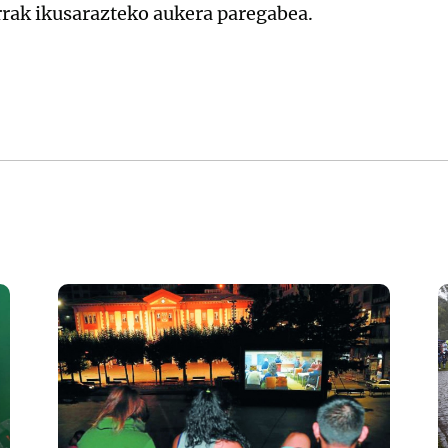
rrak ikusarazteko aukera paregabea.