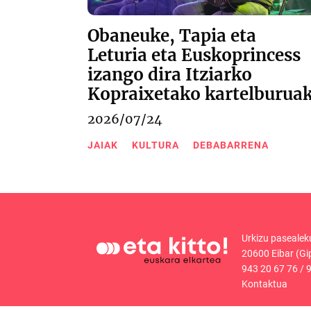
Obaneuke, Tapia eta
Leturia eta Euskoprincess
izango dira Itziarko
Kopraixetako kartelburua
2026/07/24
JAIAK
KULTURA
DEBABARRENA
Urkizu pasealek
20600 Eibar (Gi
943 20 67 76
/
9
Kontaktua