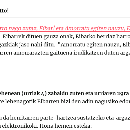
tto!
ro nago zutaz, Eibar! eta Amorratu egiten nauzu, E
k Eibarrek dituen gauza onak, Eibarko herriaz harr
gazkiak jaso nahi ditu. "Amorratu egiten nauzu, Eib
arren amorrarazten gaituena irudikatzen duten arga
henean (urriak 4) zabaldu zuten eta urriaren 29ra 
ete lehenagotik Eibarren bizi den adin nagusiko edo
u da herritarren parte-hartzea sustatzeko eta argaz
a elektronikoki. Hona hemen esteka: