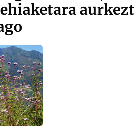
lehiaketara aurkez
ago