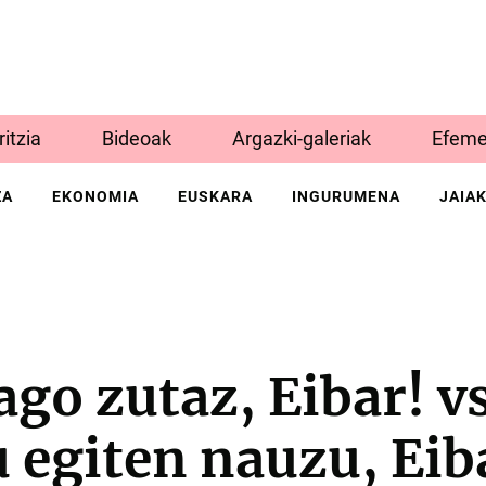
Iritzia
Bideoak
Argazki-galeriak
Efeme
ZA
EKONOMIA
EUSKARA
INGURUMENA
JAIA
go zutaz, Eibar! v
 egiten nauzu, Eib