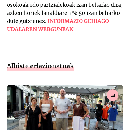
osokoak edo partzialekoak izan beharko dira;
azken horiek lanaldiaren % 50 izan beharko
dute gutxienez.
INFORMAZIO GEHIAGO
UDALAREN WEBGUNEAN
Albiste erlazionatuak