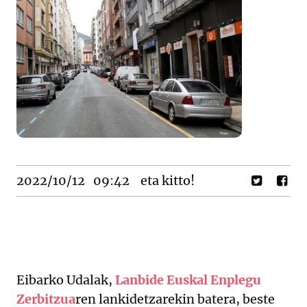
2022/10/12
09:42
eta kitto!
Eibarko Udalak,
Lanbide Euskal Enplegu
Zerbitzua
ren lankidetzarekin batera, beste