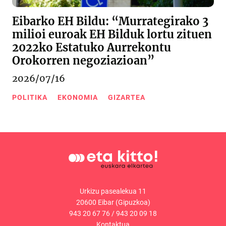
Eibarko EH Bildu: “Murrategirako 3
milioi euroak EH Bilduk lortu zituen
2022ko Estatuko Aurrekontu
Orokorren negoziazioan”
2026/07/16
POLITIKA
EKONOMIA
GIZARTEA
Urkizu pasealekua 11
20600 Eibar (Gipuzkoa)
943 20 67 76
/
943 20 09 18
Kontaktua