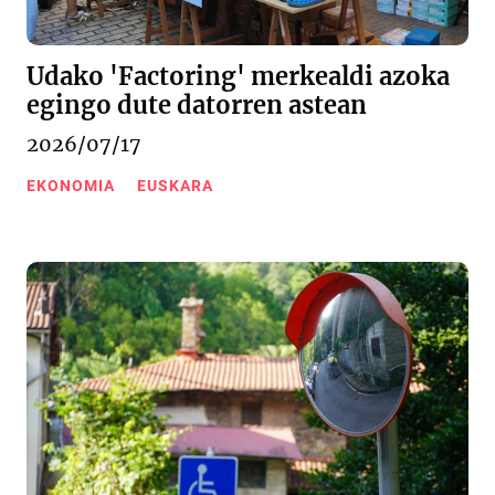
Udako 'Factoring' merkealdi azoka
egingo dute datorren astean
2026/07/17
EKONOMIA
EUSKARA