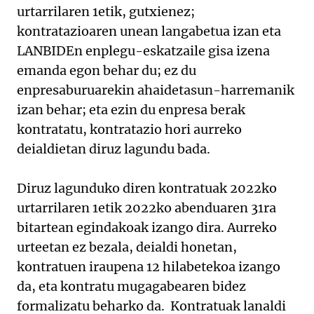
urtarrilaren 1etik, gutxienez;
kontratazioaren unean langabetua izan eta
LANBIDEn enplegu-eskatzaile gisa izena
emanda egon behar du; ez du
enpresaburuarekin ahaidetasun-harremanik
izan behar; eta ezin du enpresa berak
kontratatu, kontratazio hori aurreko
deialdietan diruz lagundu bada.
Diruz lagunduko diren kontratuak 2022ko
urtarrilaren 1etik 2022ko abenduaren 31ra
bitartean egindakoak izango dira. Aurreko
urteetan ez bezala, deialdi honetan,
kontratuen iraupena 12 hilabetekoa izango
da, eta kontratu mugagabearen bidez
formalizatu beharko da. Kontratuak lanaldi