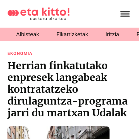
Albisteak
Elkarrizketak
Iritzia
EKONOMIA
Herrian finkatutako
enpresek langabeak
kontratatzeko
dirulaguntza-programa
jarri du martxan Udalak