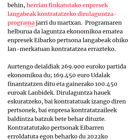
behin,
herrian finkatutako enpresek
langabeak kontratatzeko dirulaguntza-
programa
jarri du martxan. Programaren
helburua da laguntza ekonomikoa ematea
enpresek Eibarko pertsona langabeak ohiko
lan-merkatuan kontratatzea errazteko.
Aurtengo deialdiak 269.900 euroko partida
ekonomikoa du; 169.450 euro Udalak
finantzatzen ditu eta gainerako 100.450
euroak Lanbidek. Dirulaguntza hauek
eskuratzeko, bai kontratatuak izango diren
pertsonek, bai enpresa kontratatzaileek
baldintza batzuk bete behar dituzte.
Kontratatutako pertsonak Eibarren
erroldatuta egon beharko du 2022ko