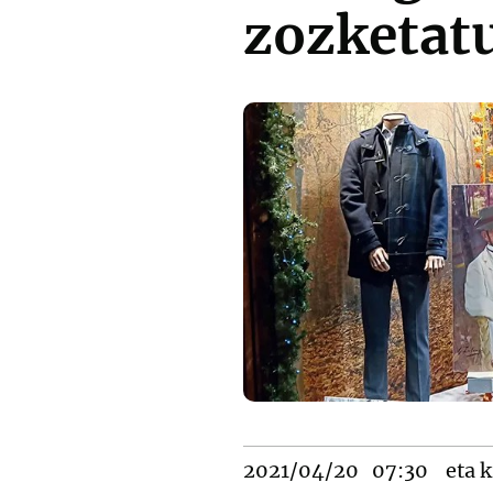
zozketat
2021/04/20
07:30
eta k