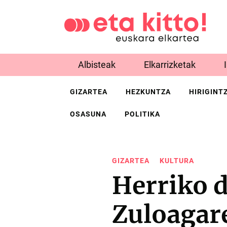
Albisteak
Elkarrizketak
GIZARTEA
HEZKUNTZA
HIRIGINT
OSASUNA
POLITIKA
GIZARTEA
KULTURA
Herriko d
Zuloagar