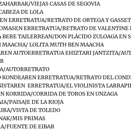
 ZAHARRAK/VIEJAS CASAS DE SEGOVIA
CABEZA DE LOLA
ETEN ERRETRATUA/RETRATO DE ORTEGA Y GASSET
THOMASEN ERRETRATUA/RETRATO DE VALENTINE
A BERE TAILERREAN/DON PLÁCIDO ZULOAGA EN 
EN MAACHA/ LOLITA MUTH BEN MAACHA
GAREN AUTOERRETRATUA EHIZTARI JANTZITA/AU
OR
UA/AUTORRETRATO
O KONDEAREN ERRETRATUA/RETRATO DEL COND
INISTAREN ERRETRATUA/EL VIOLINISTA LARRAPI
EN KORRIDA/CORRIDA DE TOROS EN UNZAGA
IA/PAISAJE DE LA RIOJA
MIRA/VISTA DE TOLEDO
INAK/MIS PRIMAS
IA/FUENTE DE EIBAR