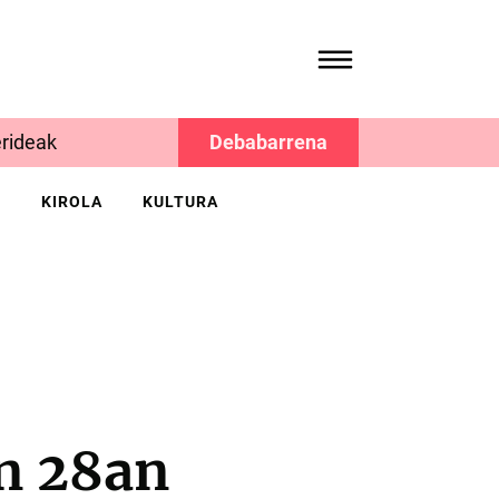
rideak
Debabarrena
K
KIROLA
KULTURA
n 28an