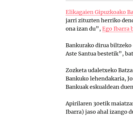
Elikagaien Gipuzkoako B
jarri zituzten herriko de
ona izan du”,
Ego Ibarra 
Bankurako dirua biltzeko
Aste Santua bestetik”, ba
Zozketa udaletxeko Batza
Bankuko lehendakaria, Jon
Bankuak eskualdean duen 
Apirilaren 30etik maiatza
Ibarra) jaso ahal izango d