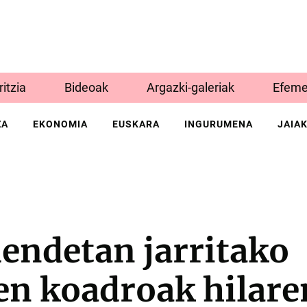
Iritzia
Bideoak
Argazki-galeriak
Efeme
ZA
EKONOMIA
EUSKARA
INGURUMENA
JAIA
endetan jarritako
en koadroak hilare