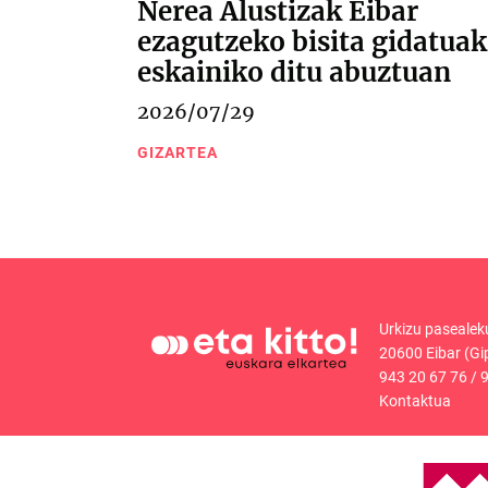
Nerea Alustizak Eibar
ezagutzeko bisita gidatuak
eskainiko ditu abuztuan
2026/07/29
GIZARTEA
Urkizu pasealek
20600 Eibar (Gi
943 20 67 76
/
9
Kontaktua