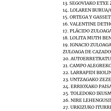
13. SEGOVIAKO ETXE
14. LOLAREN BURUA/
15. ORTEGA Y GASS
16. VALENTINE DE
17. PLÁCIDO ZULOAG
18. LOLITA MUTH B
19. IGNACIO ZULOA
ZULOAGA DE CAZAD
20. AUTOERRETRAT
21. CAMPO ALEGREK
22. LARRAPIDI BIOL
23. UNTZAGAKO ZEZ
24. ERRIOXAKO PAISA
25. TOLEDOKO IKUS
26. NIRE LEHENGUS
27. URKIZUKO ITURR