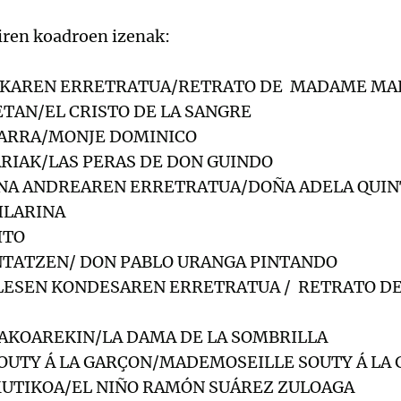
iren koadroen izenak:
AREN ERRETRATUA/RETRATO DE MADAME MAL
ETAN/EL CRISTO DE LA SANGRE
TARRA/MONJE DOMINICO
ARIAK/LAS PERAS DE DON GUINDO
ANA ANDREAREN ERRETRATUA/DOÑA ADELA QUI
ILARINA
ITO
INTATZEN/ DON PABLO URANGA PINTANDO
LLESEN KONDESAREN ERRETRATUA / RETRATO D
TAKOAREKIN/LA DAMA DE LA SOMBRILLA
SOUTY Á LA GARÇON/MADEMOSEILLE SOUTY Á LA
MUTIKOA/EL NIÑO RAMÓN SUÁREZ ZULOAGA