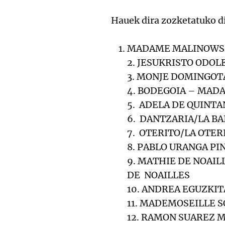
Hauek dira zozketatuko d
MADAME MALINOWSK
2. JESUKRISTO ODOL
3. MONJE DOMINGO
4. BODEGOIA – MAD
5. ADELA DE QUINT
6. DANTZARIA/LA BA
7. OTERITO/LA OTER
8. PABLO URANGA P
9. MATHIE DE NOAI
DE NOAILLES
10. ANDREA EGUZKI
11. MADEMOSEILLE 
12. RAMON SUAREZ 