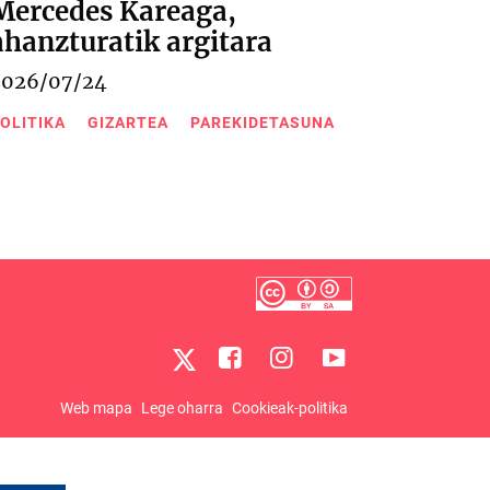
Mercedes Kareaga,
ahanzturatik argitara
2026/07/24
OLITIKA
GIZARTEA
PAREKIDETASUNA
Web mapa
Lege oharra
Cookieak-politika