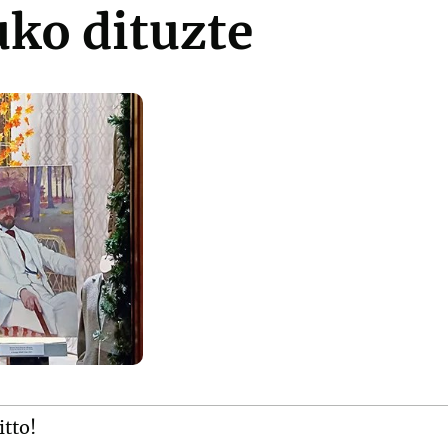
uko dituzte
itto!