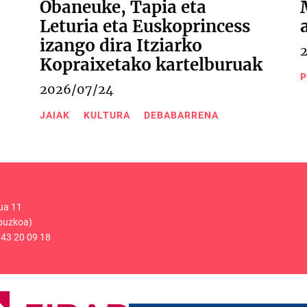
Obaneuke, Tapia eta
Leturia eta Euskoprincess
izango dira Itziarko
Kopraixetako kartelburuak
P
2026/07/24
JAIAK
KULTURA
DEBABARRENA
ua 11
puzkoa)
43 20 09 18