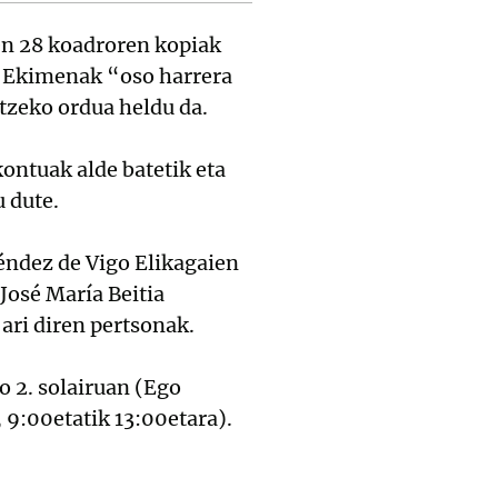
en 28 koadroren kopiak
z. Ekimenak “oso harrera
tzeko ordua heldu da.
ontuak alde batetik eta
u dute.
éndez de Vigo Elikagaien
José María Beitia
ari diren pertsonak.
o 2. solairuan (Ego
, 9:00etatik 13:00etara).