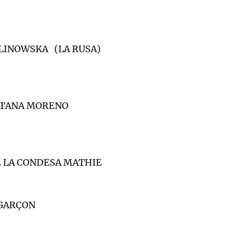
INOWSKA (LA RUSA)
NTANA MORENO
E LA CONDESA MATHIE
 GARÇON