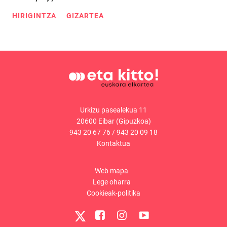
HIRIGINTZA
GIZARTEA
Urkizu pasealekua 11
20600 Eibar (Gipuzkoa)
943 20 67 76
/
943 20 09 18
Kontaktua
Web mapa
Lege oharra
Cookieak-politika