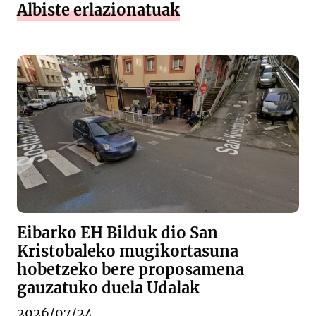
Albiste erlazionatuak
Eibarko EH Bilduk dio San
Kristobaleko mugikortasuna
hobetzeko bere proposamena
gauzatuko duela Udalak
2026/07/24