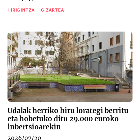
HIRIGINTZA
GIZARTEA
Udalak herriko hiru lorategi berritu
eta hobetuko ditu 29.000 euroko
inbertsioarekin
2026/07/20