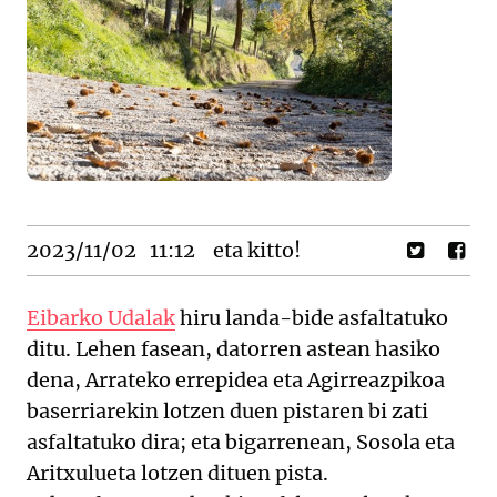
2023/11/02
11:12
eta kitto!
Eibarko Udalak
hiru landa-bide asfaltatuko
ditu. Lehen fasean, datorren astean hasiko
dena, Arrateko errepidea eta Agirreazpikoa
baserriarekin lotzen duen pistaren bi zati
asfaltatuko dira; eta bigarrenean, Sosola eta
Aritxulueta lotzen dituen pista.