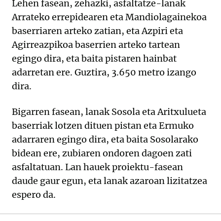
Lehen fasean, zehazki, asfaltatze-lanak
Arrateko errepidearen eta Mandiolagainekoa
baserriaren arteko zatian, eta Azpiri eta
Agirreazpikoa baserrien arteko tartean
egingo dira, eta baita pistaren hainbat
adarretan ere. Guztira, 3.650 metro izango
dira.
Bigarren fasean, lanak Sosola eta Aritxulueta
baserriak lotzen dituen pistan eta Ermuko
adarraren egingo dira, eta baita Sosolarako
bidean ere, zubiaren ondoren dagoen zati
asfaltatuan. Lan hauek proiektu-fasean
daude gaur egun, eta lanak azaroan lizitatzea
espero da.