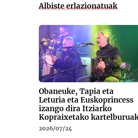
Albiste erlazionatuak
Obaneuke, Tapia eta
Leturia eta Euskoprincess
izango dira Itziarko
Kopraixetako kartelburua
2026/07/24