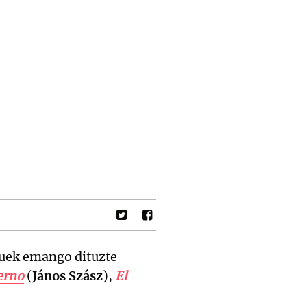
uek emango dituzte
erno
(
János Szász
),
El