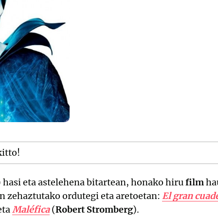
kitto!
hasi eta astelehena bitartean, honako hiru
film
ha
ian zehaztutako ordutegi eta aretoetan:
El gran cuad
eta
Maléfica
(
Robert Stromberg
).