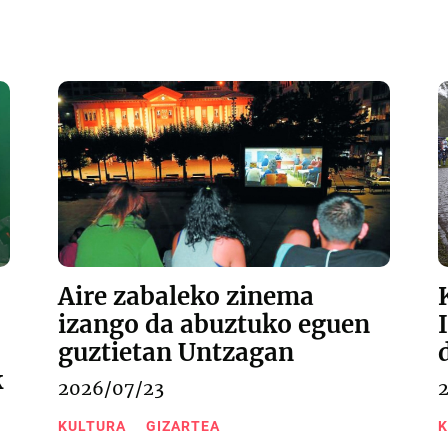
Aire zabaleko zinema
izango da abuztuko eguen
guztietan Untzagan
k
2026/07/23
KULTURA
GIZARTEA
K