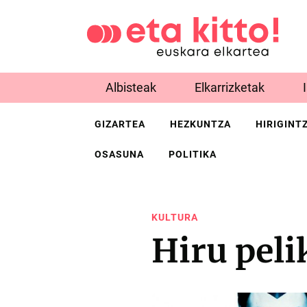
Albisteak
Elkarrizketak
GIZARTEA
HEZKUNTZA
HIRIGINT
OSASUNA
POLITIKA
KULTURA
Hiru peli