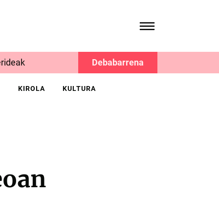
rideak
Debabarrena
K
KIROLA
KULTURA
eoan