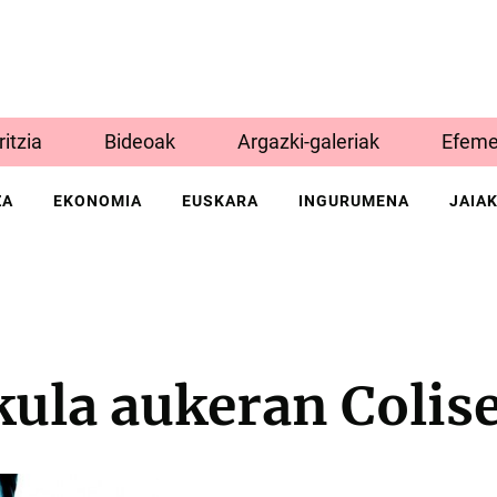
Iritzia
Bideoak
Argazki-galeriak
Efeme
ZA
EKONOMIA
EUSKARA
INGURUMENA
JAIA
kula aukeran Colis