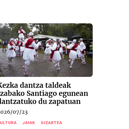
Kezka dantza taldeak
Izabako Santiago egunean
dantzatuko du zapatuan
2026/07/23
ULTURA
JAIAK
GIZARTEA