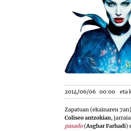
2014/06/06
00:00
eta 
Zapatuan (ekainaren 7an) 
Coliseo antzokian
, jarra
pasado
(
Asghar Farhadi
) 