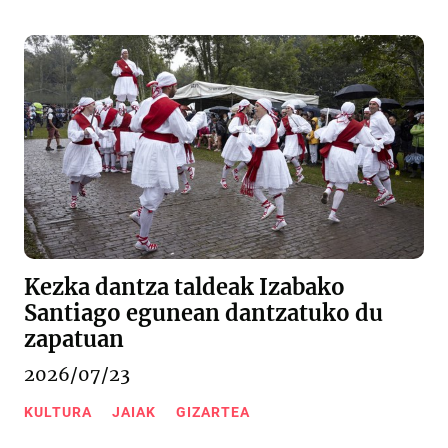
Kezka dantza taldeak Izabako
Santiago egunean dantzatuko du
zapatuan
2026/07/23
KULTURA
JAIAK
GIZARTEA