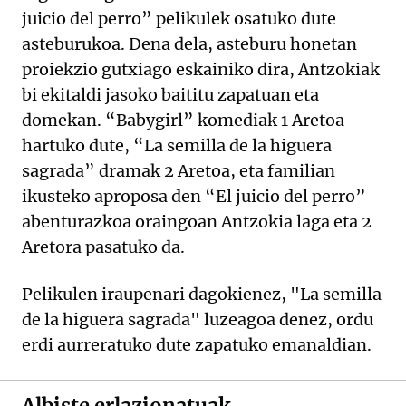
juicio del perro” pelikulek osatuko dute
asteburukoa. Dena dela, asteburu honetan
proiekzio gutxiago eskainiko dira, Antzokiak
bi ekitaldi jasoko baititu zapatuan eta
domekan. “Babygirl” komediak 1 Aretoa
hartuko dute, “La semilla de la higuera
sagrada” dramak 2 Aretoa, eta familian
ikusteko aproposa den “El juicio del perro”
abenturazkoa oraingoan Antzokia laga eta 2
Aretora pasatuko da.
Pelikulen iraupenari dagokienez, "La semilla
de la higuera sagrada" luzeagoa denez, ordu
erdi aurreratuko dute zapatuko emanaldian.