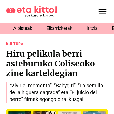
Albisteak
Elkarrizketak
Iritzia
KULTURA
Hiru pelikula berri
asteburuko Coliseoko
zine karteldegian
“Vivir el momento”, “Babygirl”, “La semilla
de la higuera sagrada” eta “El juicio del
perro” filmak egongo dira ikusgai