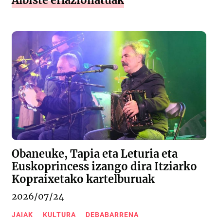
Albiste erlazionatuak
Obaneuke, Tapia eta Leturia eta
Euskoprincess izango dira Itziarko
Kopraixetako kartelburuak
2026/07/24
JAIAK
KULTURA
DEBABARRENA