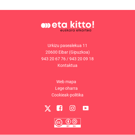
Urkizu pasealekua 11
20600 Eibar (Gipuzkoa)
943 20 67 76
/
943 20 09 18
Kontaktua
Web mapa
Lege oharra
Cookieak-politika