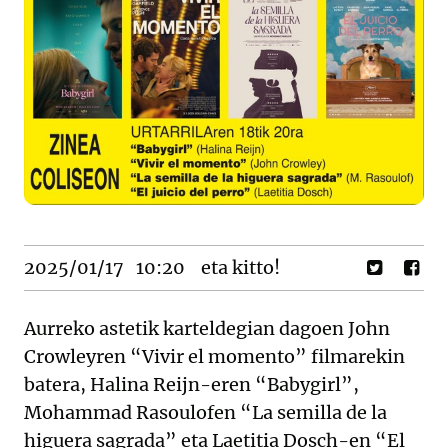
2025/01/17
10:20
eta kitto!
Aurreko astetik karteldegian dagoen John
Crowleyren “Vivir el momento” filmarekin
batera, Halina Reijn-eren “Babygirl”,
Mohammad Rasoulofen “La semilla de la
higuera sagrada” eta Laetitia Dosch-en “El