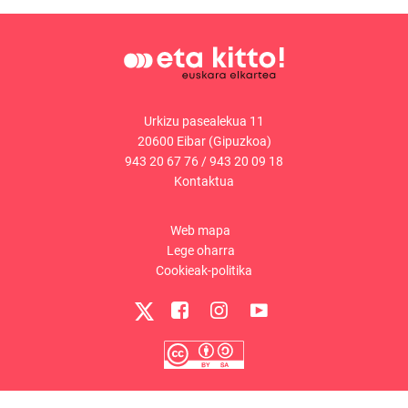
Urkizu pasealekua 11
20600 Eibar (Gipuzkoa)
943 20 67 76
/
943 20 09 18
Kontaktua
Web mapa
Lege oharra
Cookieak-politika