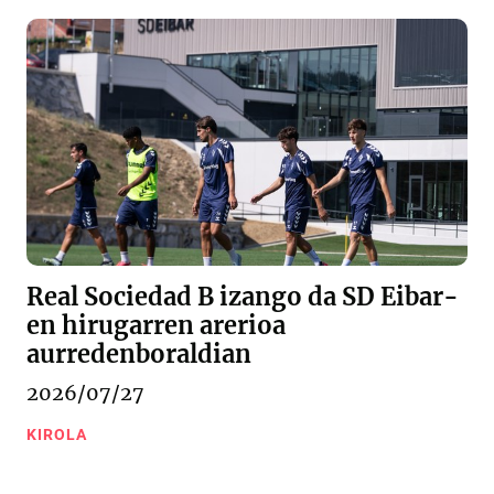
Real Sociedad B izango da SD Eibar-
en hirugarren arerioa
aurredenboraldian
2026/07/27
KIROLA