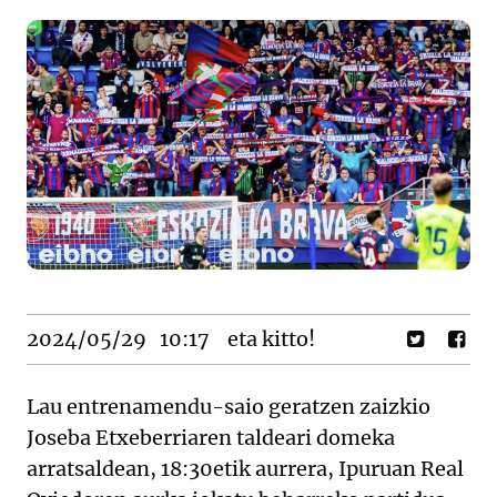
2024/05/29
10:17
eta kitto!
Lau entrenamendu-saio geratzen zaizkio
Joseba Etxeberriaren taldeari domeka
arratsaldean, 18:30etik aurrera, Ipuruan Real