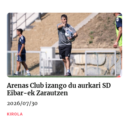
Arenas Club izango du aurkari SD
Eibar-ek Zarautzen
2026/07/30
KIROLA