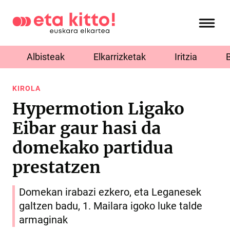
Albisteak
Elkarrizketak
Iritzia
KIROLA
Hypermotion Ligako
Eibar gaur hasi da
domekako partidua
prestatzen
Domekan irabazi ezkero, eta Leganesek
galtzen badu, 1. Mailara igoko luke talde
armaginak