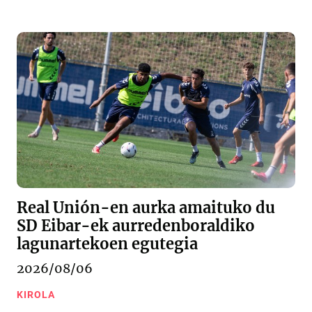
Real Unión-en aurka amaituko du
SD Eibar-ek aurredenboraldiko
lagunartekoen egutegia
2026/08/06
KIROLA