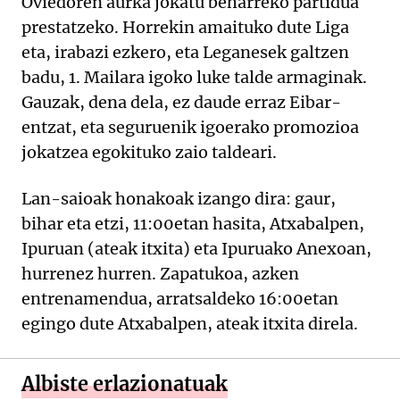
Oviedoren aurka jokatu beharreko partidua
prestatzeko. Horrekin amaituko dute Liga
eta, irabazi ezkero, eta Leganesek galtzen
badu, 1. Mailara igoko luke talde armaginak.
Gauzak, dena dela, ez daude erraz Eibar-
entzat, eta seguruenik igoerako promozioa
jokatzea egokituko zaio taldeari.
Lan-saioak honakoak izango dira: gaur,
bihar eta etzi, 11:00etan hasita, Atxabalpen,
Ipuruan (ateak itxita) eta Ipuruako Anexoan,
hurrenez hurren. Zapatukoa, azken
entrenamendua, arratsaldeko 16:00etan
egingo dute Atxabalpen, ateak itxita direla.
Albiste erlazionatuak