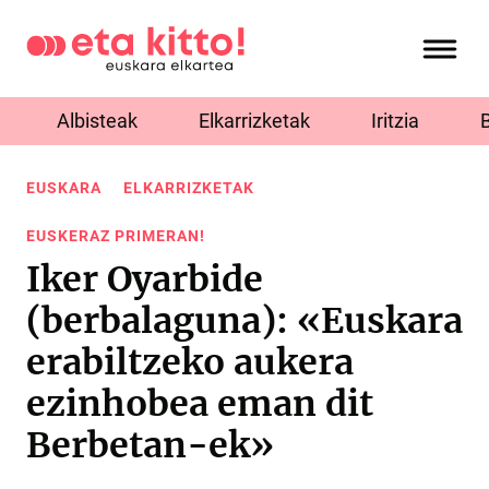
Albisteak
Elkarrizketak
Iritzia
EUSKARA
ELKARRIZKETAK
EUSKERAZ PRIMERAN!
Iker Oyarbide
(berbalaguna): «Euskara
erabiltzeko aukera
ezinhobea eman dit
Berbetan-ek»