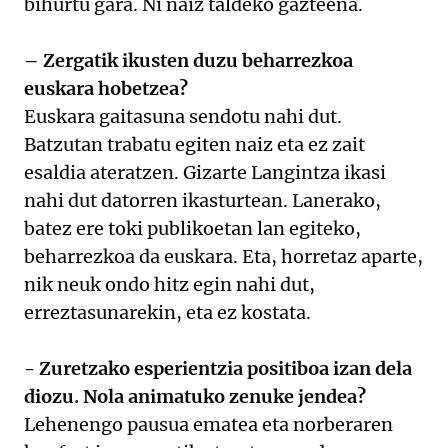
bihurtu gara. Ni naiz taldeko gazteena.
– Zergatik ikusten duzu beharrezkoa
euskara hobetzea?
Euskara gaitasuna sendotu nahi dut.
Batzutan trabatu egiten naiz eta ez zait
esaldia ateratzen. Gizarte Langintza ikasi
nahi dut datorren ikasturtean. Lanerako,
batez ere toki publikoetan lan egiteko,
beharrezkoa da euskara. Eta, horretaz aparte,
nik neuk ondo hitz egin nahi dut,
erreztasunarekin, eta ez kostata.
- Zuretzako esperientzia positiboa izan dela
diozu. Nola animatuko zenuke jendea?
Lehenengo pausua ematea eta norberaren