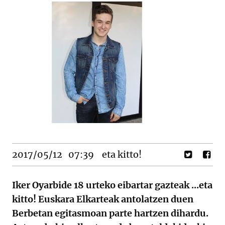
2017/05/12
07:39
eta kitto!
Iker Oyarbide 18 urteko eibartar gazteak ...eta
kitto! Euskara Elkarteak antolatzen duen
Berbetan egitasmoan parte hartzen dihardu.