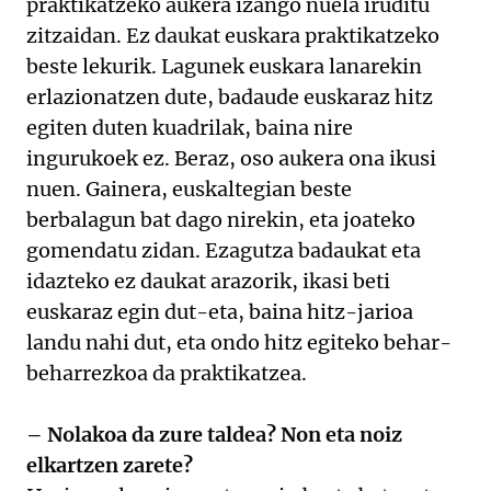
praktikatzeko aukera izango nuela iruditu
zitzaidan. Ez daukat euskara praktikatzeko
beste lekurik. Lagunek euskara lanarekin
erlazionatzen dute, badaude euskaraz hitz
egiten duten kuadrilak, baina nire
ingurukoek ez. Beraz, oso aukera ona ikusi
nuen. Gainera, euskaltegian beste
berbalagun bat dago nirekin, eta joateko
gomendatu zidan. Ezagutza badaukat eta
idazteko ez daukat arazorik, ikasi beti
euskaraz egin dut-eta, baina hitz-jarioa
landu nahi dut, eta ondo hitz egiteko behar-
beharrezkoa da praktikatzea.
– Nolakoa da zure taldea? Non eta noiz
elkartzen zarete?