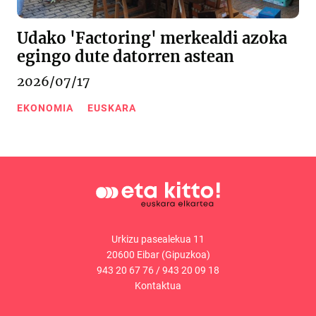
Udako 'Factoring' merkealdi azoka
egingo dute datorren astean
2026/07/17
EKONOMIA
EUSKARA
Urkizu pasealekua 11
20600 Eibar (Gipuzkoa)
943 20 67 76
/
943 20 09 18
Kontaktua