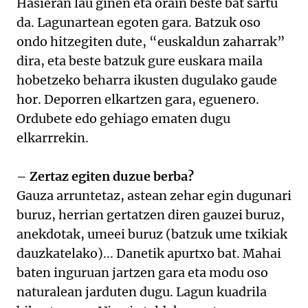
Hasieran lau ginen eta orain beste bat sartu
da. Lagunartean egoten gara. Batzuk oso
ondo hitzegiten dute, “euskaldun zaharrak”
dira, eta beste batzuk gure euskara maila
hobetzeko beharra ikusten dugulako gaude
hor. Deporren elkartzen gara, eguenero.
Ordubete edo gehiago ematen dugu
elkarrrekin.
– Zertaz egiten duzue berba?
Gauza arruntetaz, astean zehar egin dugunari
buruz, herrian gertatzen diren gauzei buruz,
anekdotak, umeei buruz (batzuk ume txikiak
dauzkatelako)... Danetik apurtxo bat. Mahai
baten inguruan jartzen gara eta modu oso
naturalean jarduten dugu. Lagun kuadrila