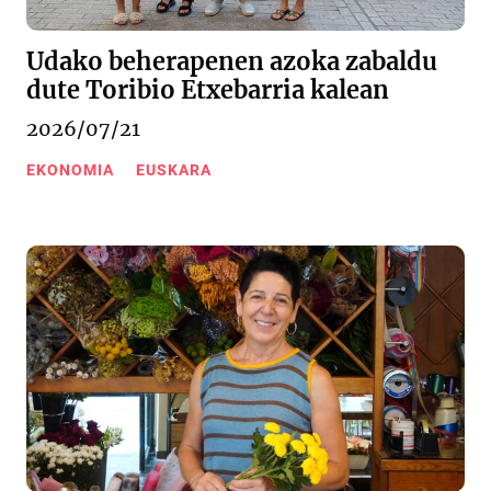
Udako beherapenen azoka zabaldu
dute Toribio Etxebarria kalean
2026/07/21
EKONOMIA
EUSKARA