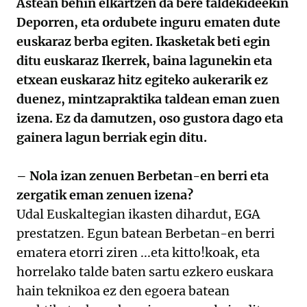
Astean behin elkartzen da bere taldekideekin
Deporren, eta ordubete inguru ematen dute
euskaraz berba egiten. Ikasketak beti egin
ditu euskaraz Ikerrek, baina lagunekin eta
etxean euskaraz hitz egiteko aukerarik ez
duenez, mintzapraktika taldean eman zuen
izena. Ez da damutzen, oso gustora dago eta
gainera lagun berriak egin ditu.
– Nola izan zenuen Berbetan-en berri eta
zergatik eman zenuen izena?
Udal Euskaltegian ikasten dihardut, EGA
prestatzen. Egun batean Berbetan-en berri
ematera etorri ziren ...eta kitto!koak, eta
horrelako talde baten sartu ezkero euskara
hain teknikoa ez den egoera batean