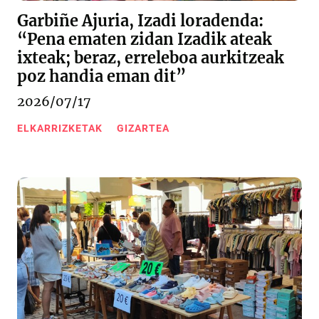
Garbiñe Ajuria, Izadi loradenda:
“Pena ematen zidan Izadik ateak
ixteak; beraz, erreleboa aurkitzeak
poz handia eman dit”
2026/07/17
ELKARRIZKETAK
GIZARTEA