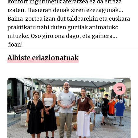
konfort ingurunetik ateratzea ez da erraza
izaten. Hasieran denak ziren ezezagunak...
Baina zortea izan dut taldearekin eta euskara
praktikatu nahi duten guztiak animatuko
nituzke. Oso giro ona dago, eta gainera...
doan!
Albiste erlazionatuak